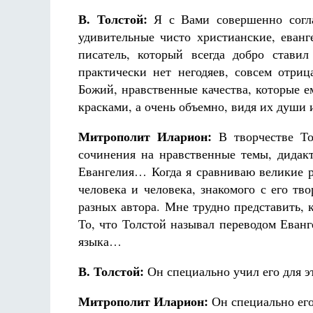
В. Толстой:
Я с Вами совершенно согла
удивительные чисто христианские, еван
писатель, который всегда добро стави
практически нет негодяев, совсем отри
Божий, нравственные качества, которые 
красками, а очень объемно, видя их души 
Митрополит Иларион:
В творчестве То
сочинения на нравственные темы, дидакт
Евангелия… Когда я сравниваю великие р
человека и человека, знакомого с его тв
разных автора. Мне трудно представить, 
То, что Толстой называл переводом Еванг
языка…
В. Толстой:
Он специально учил его для э
Митрополит Иларион:
Он специально его 