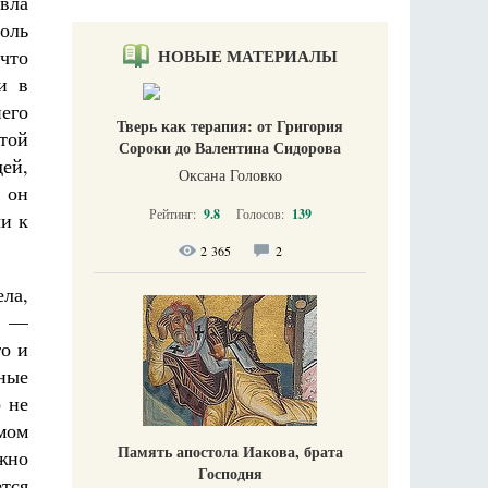
авла
оль
что
НОВЫЕ МАТЕРИАЛЫ
и в
его
Тверь как терапия: от Григория
той
Сороки до Валентина Сидорова
дей,
Оксана Головко
а он
Рейтинг:
9.8
Голосов:
139
ли к
2 365
2
ла,
я —
го и
ные
 не
мом
Память апостола Иакова, брата
ожно
Господня
ется