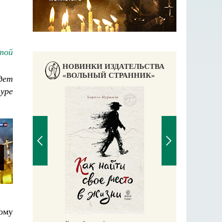
той
НОВИНКИ ИЗДАТЕЛЬСТВА
«ВОЛЬНЫЙ СТРАННИК»
дет
уре
Великомучени
ому