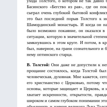
ухода Толстого, о котором не так давно
Басинского «Бегство из рая», где он п
сыграл очень глубокий бытовой конфлик
это был последний порыв Толстого к и
Шамординский монастырь. И когда он нах
было возможно покаяние, он оказался в 
ситуации, которую в значительной степен
замкнувшись в этом круге. И потом, в кр
был, наверное, на грани сознательного и 
нему оптинского старца.
В. Толстой:
Они даже не допустили к не
прощание состоялось, когда Толстой был
человеческая, духовная. Мне кажется, сег
его христианство с Церковью, потому ч
основы, которые защищает и Церковь, и 
хватает искренности, открытости, правд
широком и самом глубоком понимании этог
объединить и чаяния великого Льва Толс