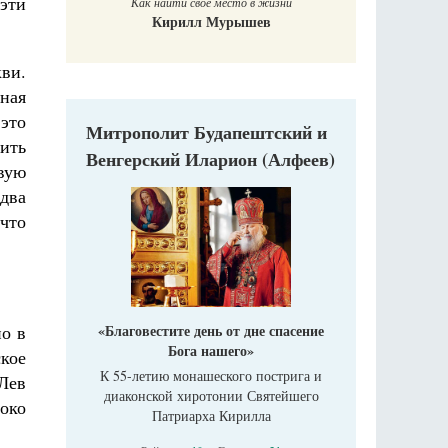
эти
Как найти своё место в жизни
Кирилл Мурышев
кви.
ная
это
Митрополит Будапештский и
ить
Венгерский Иларион (Алфеев)
вую
два
 что
но в
«Благовестите день от дне спасение
Бога нашего»
кое
К 55-летию монашеского пострига и
Лев
диаконской хиротонии Святейшего
боко
Патриарха Кирилла