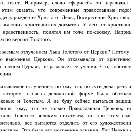
ить текст. Например, слово «фарисей» он переводил 
этим сказать, что современные православные подо
удеса: рождение Христа от Девы, Воскресение Христово
полагающих христианских догматов. У него от христиан
м нравственность, понятая им тоже по-своему. Наприм
м по версии Толстого.
зываемым отлучением Льва Толстого от Церкви? Потому 
о высмеивал Церковь. Он отказывался от христианс
я членом Церкви, не разделяет ее учения. Что, собстве
лении.
азываемое отлучение», потому что, по сути дела, речь 
в котором в очень деликатной форме были обознач
ковью и Толстым. Я не буду сейчас пытаться защищ
лишь тому, что не только Православная Церковь, н
тали Толстого великим писателем, но при этом сла
ительно, все пытаются отделить от его художественн
динством. Это были его искренние искания. Для Церкви