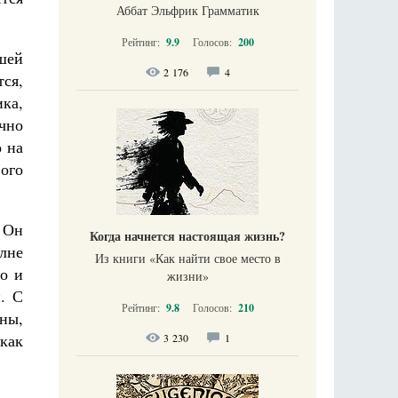
Аббат Эльфрик Грамматик
Рейтинг:
9.9
Голосов:
200
шей
2 176
4
тся,
ика,
очно
о на
ого
 Он
Когда начнется настоящая жизнь?
лне
Из книги «Как найти свое место в
о и
жизни​»
и. С
Рейтинг:
9.8
Голосов:
210
оны,
как
3 230
1