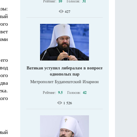
Рейтинг:
10
Голосов:
31
зы:
427
ный
ого
вет
ыми
его
вод
Ватикан уступил либералам в вопросе
однополых пар
ого
Митрополит Будапештский Иларион
 два
ека.
Рейтинг:
9.5
Голосов:
42
кого
1 526
емый