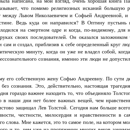
 была написана, на мой взгляд, очень хорошая книга П
оказывает, что помимо религиозных исканий большую р
т между Львом Николаевичем и Софьей Андреевной, и 
стине. Ведь куда он направился? В Оптину пустынь 
одился на смертном одре и когда, по-видимому, для н
руках своих последователей. Он оказался заложником 
и сам и создал, приблизив к себе определенный круг лю
итическую минуту, когда он уже не владел собой, когд
бессознательного сознания, именно эти люди не допусти
му его собственную жену Софью Андреевну. По сути де
 без сознания. Это, действительно, настоящая трагеди
одня гораздо важнее находить то, что объединяло Толсто
то в наши дни нет более важных вещей, чем нравствен
истово защищал Лев Толстой. Сегодня нам больше всего
ивости, честности, милосердия и нравственности в са
о слова. Мне кажется, это то самое поле, на котором м
того и то, чем уже на протяжении многих веков занима