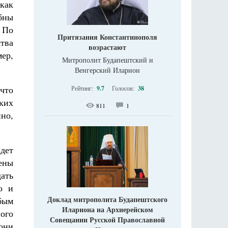
как
бны
. По
Притязания Константинополя
ства
возрастают
ер,
Митрополит Будапештский и
Венгерский Иларион
что
Рейтинг:
9.7
Голосов:
38
ких
811
1
нно,
идет
ены
ать
о и
Доклад митрополита Будапештского
бым
Илариона на Архиерейском
ого
Совещании Русской Православной
 они