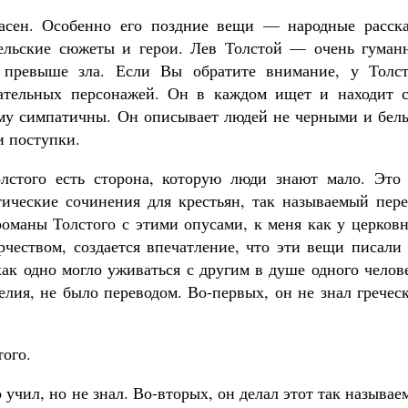
сен. Особенно его поздние вещи — народные расска
гельские сюжеты и герои. Лев Толстой — очень гуман
л превыше зла. Если Вы обратите внимание, у Толст
цательных персонажей. Он в каждом ищет и находит с
ему симпатичны. Он описывает людей не черными и бел
и поступки.
лстого есть сторона, которую люди знают мало. Это 
ические сочинения для крестьян, так называемый пере
оманы Толстого с этими опусами, к меня как у церковн
орчеством, создается впечатление, что эти вещи писали
как одно могло уживаться с другим в душе одного челов
елия, не было переводом. Во-первых, он не знал гречес
того.
учил, но не знал. Во-вторых, он делал этот так называ