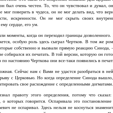
он был очень честен. То, что он чувствовал и думал, о
 мог поверить в чудеса, он не мог делать вид, что вер
сти, искренности. Он не мог скрыть своих внутрен
ему сердце, его ум.
ыли моменты, когда он переходил границы дозволенного.
тся, особую роль здесь сыграл Чертков. В том же ром
которые собственно и вызвали прямую реакцию Синода, 
 собирался их печатать. В той версии, которую он гот
 по настоянию Черткова они все-таки появились в печат
ожная. Сейчас нам с Вами не удастся разобраться в не
азрыву с Церковью. Но когда определение Синода вышло
атировать свое расхождение с определенными догматами
нал правоту этого определения, потому что сказал: 
, о которых говорится. Оспаривала это постановление 
евич не оспаривал. Здесь нельзя не коснуться знамени