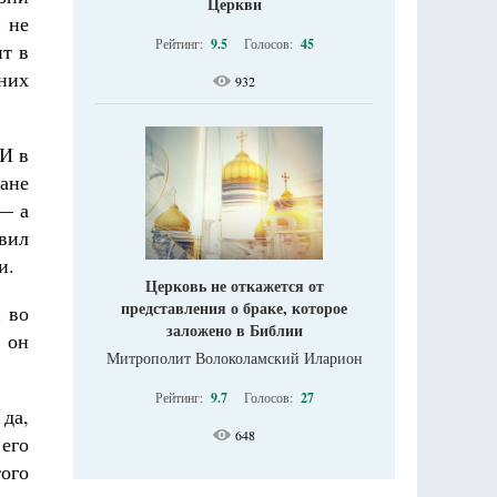
Церкви
н не
Рейтинг:
9.5
Голосов:
45
ит в
них
932
 И в
ане
— а
овил
и.
Церковь не откажется от
представления о браке, которое
й во
заложено в Библии
, он
Митрополит Волоколамский Иларион
.
Рейтинг:
9.7
Голосов:
27
да,
648
его
того