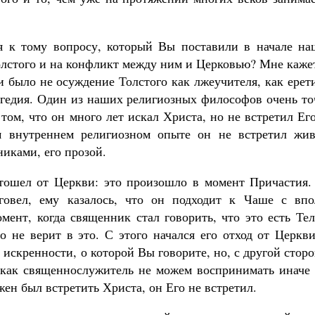
 к тому вопросу, который Вы поставили в начале на
Толстого и на конфликт между ним и Церковью? Мне каже
 было не осуждение Толстого как лжеучителя, как ерет
рагедия. Один из наших религиозных философов очень т
 том, что он много лет искал Христа, но не встретил Ег
м внутреннем религиозном опыте он не встретил жив
никами, его прозой.
отошел от Церкви: это произошло в момент Причастия.
овел, ему казалось, что он подходит к Чаше с впо
ент, когда священник стал говорить, что это есть Тел
о не верит в это. С этого начался его отход от Церкв
 искренности, о которой Вы говорите, но, с другой стор
 как священнослужитель не можем воспринимать иначе 
жен был встретить Христа, он Его не встретил.