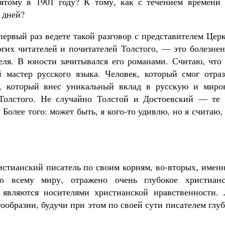
ятому в 1901 году? К тому, как с течением времени 
 дней?
ервый раз ведете такой разговор с представителем Цер
гих читателей и почитателей Толстого, — это болезнен
еля. В юности зачитывался его романами. Считаю, что 
мастер русского языка. Человек, который смог отраз
, который внес уникальный вклад в русскую и миро
 Толстого. Не случайно Толстой и Достоевский — те 
 Более того: может быть, я кого-то удивлю, но я считаю,
стианский писатель по своим корням, во-вторых, имен
о всему миру, отражено очень глубокое христианс
 являются носителями христианской нравственности. 
ообразии, будучи при этом по своей сути писателем глу