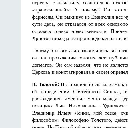
перевод с желанием сознательно исказ
«православный». А почему? Он хотел 
фарисеям. Он выкинул из Евангелия все ч
сути дела, он отказался от всех осново
осталась только нравственность. Приче
Христос никогда не проповедовал пацифиз
Почему в итоге дело закончилось так на
он на протяжении многих лет публичн
догматов. Он сам заявлял, что не являетс
Церковь и констатировала в своем опреде
В. Толстой:
Вы правильно сказали: «так н
об определении Святейшего Синода, 
расхождения, имевшие место между Цер
позицию Льва Николаевича. Удивлюсь 
Владимир Ильич Ленин, мой тезка, счи
философом. Философию Толстого, действ
гения. Но Толстой обладал внутренним е