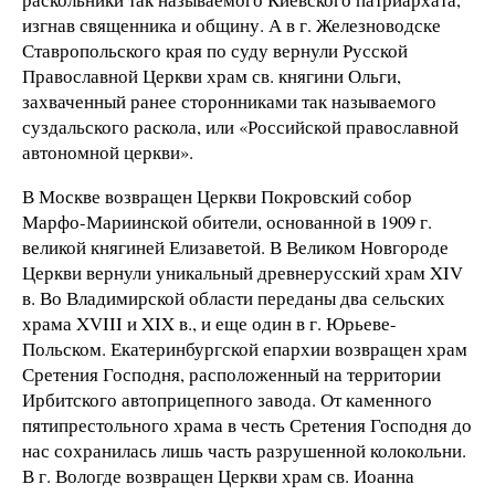
изгнав священника и общину. А в г. Железноводске
Ставропольского края по суду вернули Русской
Православной Церкви храм св. княгини Ольги,
захваченный ранее сторонниками так называемого
суздальского раскола, или «Российской православной
автономной церкви».
В Москве возвращен Церкви Покровский собор
Марфо-Мариинской обители, основанной в
1909 г
.
великой княгиней Елизаветой. В Великом Новгороде
Церкви вернули уникальный древнерусский храм XIV
в. Во Владимирской области переданы два сельских
храма XVIII и XIX в., и еще один в г. Юрьеве-
Польском. Екатеринбургской епархии возвращен храм
Сретения Господня, расположенный на территории
Ирбитского автоприцепного завода. От каменного
пятипрестольного храма в честь Сретения Господня до
нас сохранилась лишь часть разрушенной колокольни.
В г. Вологде возвращен Церкви храм св. Иоанна