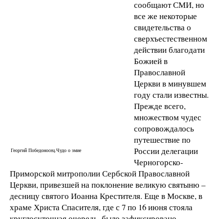
сообщают СМИ, но
все же некоторые
свидетельства о
сверхъестественном
действии благодати
Божией в
Православной
Церкви в минувшем
году стали известны.
Прежде всего,
множеством чудес
сопровождалось
путешествие по
России делегации
Георгий Победоносец.Чудо о змие
Черногорско-
Приморской митрополии Сербской Православной
Церкви, привезшей на поклонение великую святыню –
десницу святого Иоанна Крестителя. Еще в Москве, в
храме Христа Спасителя, где с 7 по 16 июня стояла
круглосуточная очередь, было зафиксировано