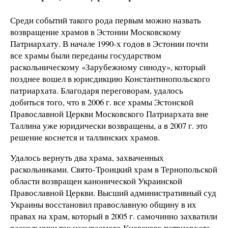
Среди событий такого рода первым можно назвать
возвращение храмов в Эстонии Московскому
Патриархату. В начале 1990-х годов в Эстонии почти
все храмы были переданы государством
раскольническому «Зарубежному синоду», который
позднее вошел в юрисдикцию Константинопольского
патриархата. Благодаря переговорам, удалось
добиться того, что в
2006 г
. все храмы Эстонской
Православной Церкви Московского Патриархата вне
Таллина уже юридически возвращены, а в
2007 г
. это
решение коснется и таллинских храмов.
Удалось вернуть два храма, захваченных
раскольниками. Свято-Троицкий храм в Тернопольской
области возвращен канонической Украинской
Православной Церкви. Высший административный суд
Украины восстановил православную общину в их
правах на храм, который в
2005 г
. самочинно захватили
раскольники так называемого Киевского патриархата,