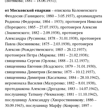
(Вотякова; 1881 – 18.06.1931);
от Московской епархии
– епископа Коломенского
Феодосия (Ганицкого; 1860 – 3.05.1937), архимандрита
Родиона (Федорова; 1864 – 1933); протоиерея Николая
(Порецкого; 1865 – 27.07.1933), протоиерея Алексия
(Знаменского; 1882 – 2.09.1938), протоиерея
Александра (Русинова; 1878 – 31.01.1938), протоиерея
Павла (Косминкова; 1875 – 2.03.1938), протоиерея
Алексия (Рождественского; 1865 – 26.12.1937);
протоиерея Петра (Маркова; 1881 – 21.02.1938);
священника Сергия (Орлова; 1888 – 21.12.1937);
священника Евгения (Исадского; 1879 – 31.01.1930),
священника Димитрия (Беляева; 1875 – 10.12.1937),
священника Димитрия (Касаткина; 1884 – 28.10.1942),
иеромонаха Василия (Мазуренко; 1882 – 8.01.1938),
протодиакона Алексия (Дроздова; 1883 – 14.07.1942),
послушницу Татиану (Чекмазову; 1881 – 11.10.1942),
послушницу Александру (Хворостянникову; 1886 –
30.09.1943), послушницу Марфу (Коврову; 1897 –