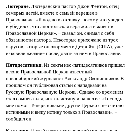
Лютеране.
Лютеранский пастор Джон Фентон, отец
семерых детей, вместе с семьей перешел в
Православие. «Я подаю в отставку, потому что увидел
и убедился, что апостольская вера жила и живет в
Православной Церкви», – сказал он, снимая с себя
обязанности пастора. Некоторые прихожане из трех
округов, которые он окормлял в Детройте (США), уже
изъявили желание последовать за ним в Православие.
Пятидесятники.
Из секты нео-пятидесятников пришел
в лоно Православной Церкви известный
новосибирский журналист Александр Оконишников. В
прошлом он публиковал статьи с нападками на
Русскую Православную Церковь. Однако со временем
стал сомневаться, искать истину и нашел ее. «Господь
мне помог. Теперь никакие другие Церкви я не считаю
истинными и вижу истину только в Православии», –
сообщил он.
Католики.
Целый греко-католический монастырь в