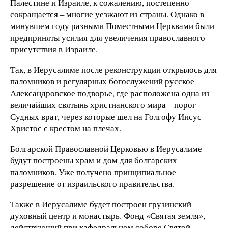
Палестине и Израиле, к сожалению, постепенно
сокращается – многие уезжают из страны. Однако в
минувшем году разными Поместными Церквами были
предприняты усилия для увеличения православного
присутствия в Израиле.
Так, в Иерусалиме после реконструкции открылось для
паломников и регулярных богослужений русское
Александровское подворье, где расположена одна из
величайших святынь христианского мира – порог
Судных врат, через которые шел на Голгофу Иисус
Христос с крестом на плечах.
Болгарской Православной Церковью в Иерусалиме
будут построены храм и дом для болгарских
паломников. Уже получено принципиальное
разрешение от израильского правительства.
Также в Иерусалиме будет построен грузинский
духовный центр и монастырь. Фонд «Святая земля»,
действующий при кафедральном соборе Святой