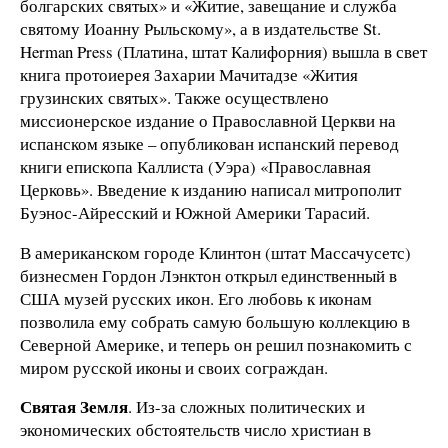
болгарских святых» и «Житие, завещание и служба
святому Иоанну Рыльскому», а в издательстве St.
Herman Press (Платина, штат Калифорния) вышла в свет
книга протоиерея Захарии Мачитадзе «Жития
грузинских святых». Также осуществлено
миссионерское издание о Православной Церкви на
испанском языке – опубликован испанский перевод
книги епископа Каллиста (Уэра) «Православная
Церковь». Введение к изданию написал митрополит
Буэнос-Айресский и Южной Америки Тарасий.
В американском городе Клинтон (штат Массачусетс)
бизнесмен Гордон Лэнктон открыл единственный в
США музей русских икон. Его любовь к иконам
позволила ему собрать самую большую коллекцию в
Северной Америке, и теперь он решил познакомить с
миром русской иконы и своих сограждан.
Святая Земля
. Из-за сложных политических и
экономических обстоятельств число христиан в