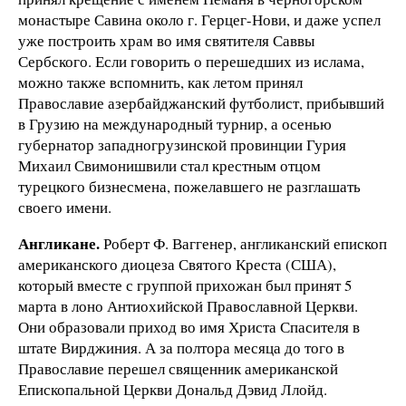
монастыре Савина около г. Герцег-Нови, и даже успел
уже построить храм во имя святителя Саввы
Сербского. Если говорить о перешедших из ислама,
можно также вспомнить, как летом принял
Православие азербайджанский футболист, прибывший
в Грузию на международный турнир, а осенью
губернатор западногрузинской провинции Гурия
Михаил Свимонишвили стал крестным отцом
турецкого бизнесмена, пожелавшего не разглашать
своего имени.
Англикане.
Роберт Ф. Ваггенер, англиканский епископ
американского диоцеза Святого Креста (США),
который вместе с группой прихожан был принят 5
марта в лоно Антиохийской Православной Церкви.
Они образовали приход во имя Христа Спасителя в
штате Вирджиния. А за полтора месяца до того в
Православие перешел священник американской
Епископальной Церкви Дональд Дэвид Ллойд.