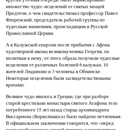
множество чудес-исцелений от святых мощей
Предтечи, о чем свидетельствовал профессор Павел
Флоренский, председатель рабочей группы по
чудесным знамениям, происходящим в Русской
Православной Церкви.
А в Калужской епархии после прибытия с Афона
чудотворной иконы великомученика Георгия, по
молитвам к нему, от этого образа получили чудесные
исцеления от различных болезней 6 калужан, 10
жителей Людиново и 3 человека в Обнинске.
Некоторые исцеления были засвидетельствованы
врачами.
Великое чудо явилось в Греции, где при разборе
старой крестильни монастыря святого Агафона тело
погребенного 15 лет назад старца архимандрита
Виссариона (Корколиакоса) было найдено нетленным.
В официальном заключении говорится, что «перед
нами необъяснимое наукой явление: я констатирую