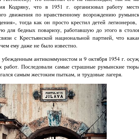
ия Кодряну, что в 1951 г. организовал работу мест
ого движения по нравственному возрождению румынск
ения», тогда как он просто крестил детей легионеров,
ую для бедных повариху, работавшую до этого в столо
вязи с Крестьянской национальной партией, что какая
 чем ему даже не было известно.
н убежденным антикоммунистом и 9 октября 1954 г. осу
ых работ. Последовали самые страшные румынские тюрь
ргался самым жестоким пыткам, и трудовые лагеря.