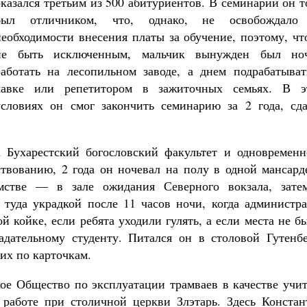
оказался третьим из 500 абитуриентов. В семинарии он 
был отличником, что, однако, не освобождало
необходимости внесения платы за обучение, поэтому, ч
не быть исключенным, мальчик вынужден был но
работать на лесопильном заводе, а днем подрабатыват
Великомученик Георгий Победоносец. Н
святого
лавке или репетитором в зажиточных семьях. В э
Роман Котов
условиях он смог закончить семинарию за 2 года, сда
Как найти своё место в жизни
Кирилл Мурышев
 Бухарестский богословский факультет и одновременн
твованию, 2 года он ночевал на полу в одной мансарде
имстве — в зале ожидания Северного вокзала, зате
туда украдкой после 11 часов ночи, когда администра
й койке, если ребята уходили гулять, а если места не б
адательному студенту. Питался он в столовой Гутенбе
ших по карточкам.
ское Общество по эксплуатации трамваев в качестве учи
работе при столичной церкви Злэтарь. Здесь Констан