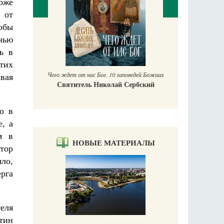
тоже
 от
тобы
П
чью
Е
ь в
аучись у
тих
Чего ждет от нас Бог. 10 заповедей Божиих
вая
Святитель Николай Сербский
о в
, а
м в
НОВЫЕ МАТЕРИАЛЫ
тор
ыло,
рга
теля
тин