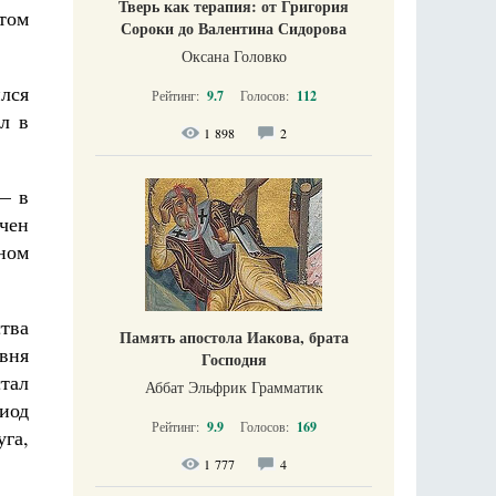
Тверь как терапия: от Григория
том
Сороки до Валентина Сидорова
Оксана Головко
ился
Рейтинг:
9.7
Голосов:
112
ал в
1 898
2
 — в
чен
еном
ства
Память апостола Иакова, брата
вня
Господня
стал
Аббат Эльфрик Грамматик
иод
Рейтинг:
9.9
Голосов:
169
уга,
1 777
4