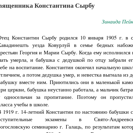
вященника Константина Сырбу
Зинаида Пейк
Отец Константин Сырбу родился 10 января 1905 г. в с
Кавадинешть уезда Ковурлуй в семье бедных набож
крестьян Георгия и Марии Сырбу. Когда ему исполнился 
мать умерла, и бабушка с дедушкой по отцу забрали ег
себе на воспитание. Константин окончил начальную шко
отличием, а потом дедушка умер, и невестка выгнала из 
бабушку вместе ним. Приютились они в маленькой камо
при церкви, бабушка неустанно работала, а мальчик батр
у односельчан за пропитание. Поэтому он пропусти
класса учебы в школе.
В 1919 г. 14-летний Константин по настоянию бабушки 
вступительные экзамены в Свято-Андреевс
богословскую семинарию г. Галаць, по результатам кот