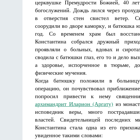
церквушке Премудрости Божией, 40 лет
богослужений. Дождь лился через проху
в отверстия стен свистел ветер. С
соорудили во дворе каморку, и батюшка ю
год. Со временем храм был восстано
Константина собрался дружный прихо
проявляли о больных, вдовах и сирота
сводила с батюшки глаз, его то и дело вы
а здоровье, испорченное в тюрьме, до
физические мучения.
Когда батюшку положили в больниц
операцию, он почувствовал приближени
попросил привести к нему священни
архимандрит Иларион (Аргату)
из монаст
исповедник веры, много пострадавш
властей. Свидетельницей последних 
Константина стала одна из его прихож
увиденное такими словами: