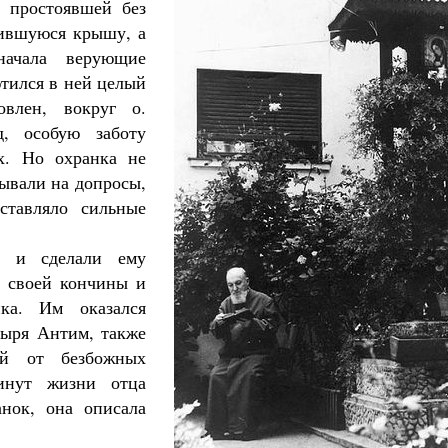
 простоявшей без
дившуюся крышу, а
начала верующие
тился в ней целый
влен, вокруг о.
д, особую заботу
х. Но охранка не
зывали на допросы,
ставляло сильные
у и сделали ему
е своей кончины и
ка. Им оказался
ыря Антим, также
ий от безбожных
минут жизни отца
анок, она описала