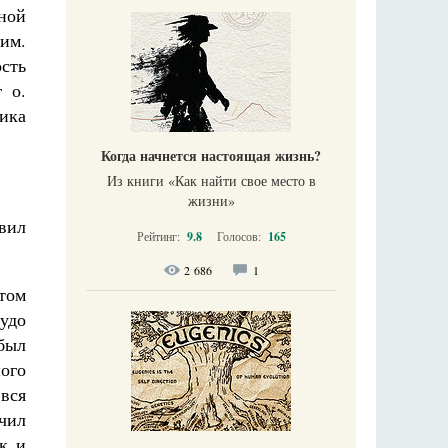
дной
 им.
ость
 о.
ика
Когда начнется настоящая жизнь?
Из книги «Как найти свое место в
жизни​»
авил
Рейтинг:
9.8
Голосов:
165
2 686
1
ктом
чудо
был
ного
 вся
чил
к и