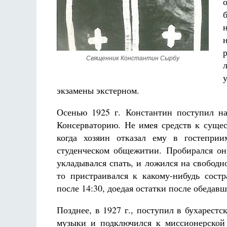
Священник Константин Сырбу
Разлуки не будет
Фредерика де Грааф
экзамены экстерном.
Осенью 1925 г. Константин поступил на
Консерваторию. Не имея средств к сущес
когда хозяин отказал ему в гостепри
студенческом общежитии. Пробирался он 
укладывался спать, и ложился на свободно
то пристраивался к какому-нибудь состр
после 14:30, доедая остатки после обедав
Позднее, в 1927 г., поступил в бухарест
музыки и подключился к миссионерской 