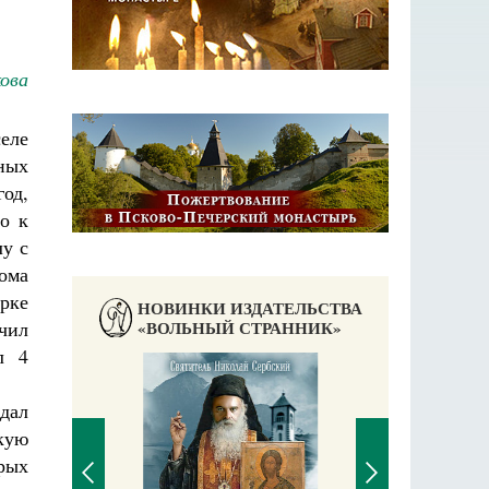
ова
еле
ных
год,
о к
лу с
дома
рке
НОВИНКИ ИЗДАТЕЛЬСТВА
«ВОЛЬНЫЙ СТРАННИК»
ачил
л 4
сдал
кую
орых