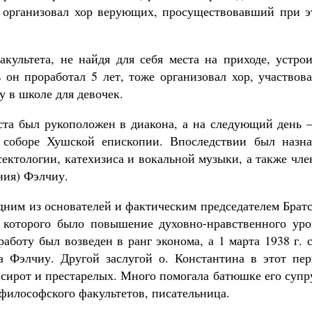
и организовал хор верующих, просуществовавший при э
акультета, не найдя для себя места на приходе, устро
 он проработал 5 лет, тоже организовал хор, участвов
у в школе для девочек.
густа был рукоположен в диакона, а на следующий день
 соборе Хушской епископии. Впоследствии был назна
ектологии, катехизиса и вокальной музыки, а также чл
ния) Фэлчиу.
одним из основателей и фактическим председателем Брат
 которого было повышение духовно-нравственного уро
аботу был возведен в ранг эконома, а 1 марта 1938 г. 
а Фэлчиу. Другой заслугой о. Константина в этот пер
 сирот и престарелых. Много помогала батюшке его супр
философского факультетов, писательница.