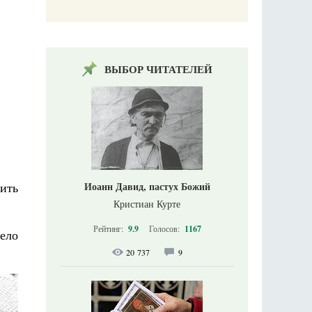
ВЫБОР ЧИТАТЕЛЕЙ
Иоанн Давид, пастух Божий
чить
Кристиан Курте
Рейтинг:
9.9
Голосов:
1167
село
20 737
9