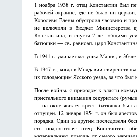
1 ноября 1938 г. отец Константин был п
рабочей окраине, где не было ни церкви,
Королевы Елены обустроил часовню и прос
не включили в бюджет Министерства ку
Константина, и спустя 7 лет общими уси
батюшки — св. равноап. царя Константина
В 1941 г. умирает матушка Мария, и 36-ле
В 1947 г., когда в Молдавии свирепствова
их голодающим Ясского уезда, за что был 
После войны, с приходом к власти коммун
пристального внимания секуритате (румынс
— на окне явился крест, батюшка был ар
отпущен. 12 января 1954 г. он был аресто
порядка. Один за другим последовали бе
его подноготная: отец Константин об
материальную помощь от самого маршала