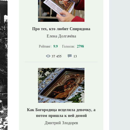
Про тех, кто любит Спиридона
Елена Долгачёва
Рейтинг:
9.9
Голосов:
2798
37 455
13
Как Богородица исцелила девочку, а
потом пришла к ней домой
Дмитрий Злодорев