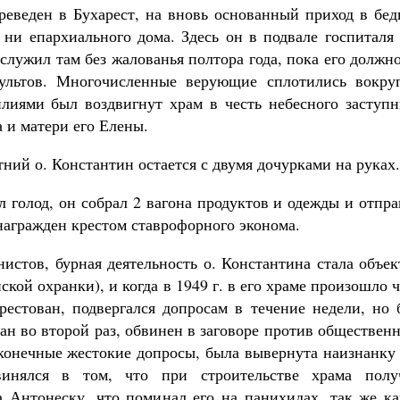
ереведен в Бухарест, на вновь основанный приход в бе
 ни епархиального дома. Здесь он в подвале госпиталя
лужил там без жалованья полтора года, пока его должн
льтов. Многочисленные верующие сплотились вокруг
лиями был воздвигнут храм в честь небесного заступн
 и матери его Елены.
тний о. Константин остается с двумя дочурками на руках.
л голод, он собрал 2 вагона продуктов и одежды и отпр
награжден крестом ставрофорного эконома.
истов, бурная деятельность о. Константина стала объе
кой охранки), и когда в 1949 г. в его храме произошло 
естован, подвергался допросам в течение недели, но 
ван во второй раз, обвинен в заговоре против обществен
сконечные жестокие допросы, была вывернута наизнанку
винялся в том, что при строительстве храма полу
 Антонеску, что поминал его на панихидах, так же ка