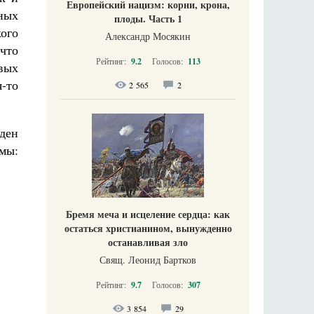
Европейский нацизм: корни, крона,
ных
плоды. Часть 1
ого
Александр Мосякин
 что
Рейтинг:
9.2
Голосов:
113
вых
-то
2 565
2
жден
мы:
Бремя меча и исцеление сердца: как
остаться христианином, вынужденно
останавливая зло
Свящ. Леонид Бартков
Рейтинг:
9.7
Голосов:
307
3 854
29