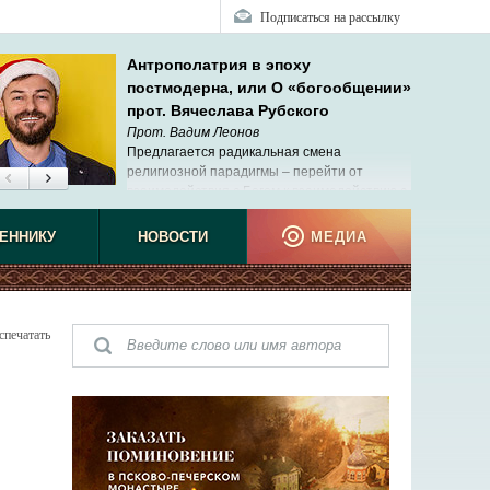
Подписаться на рассылку
Антрополатрия в эпоху
постмодерна, или О «богообщении»
прот. Вячеслава Рубского
Прот. Вадим Леонов
Предлагается радикальная смена
религиозной парадигмы – перейти от
взаимодействия с Богом к взаимодействию с
людьми и самим собой.
наблюд
ЕННИКУ
НОВОСТИ
МЕДИА
спечатать