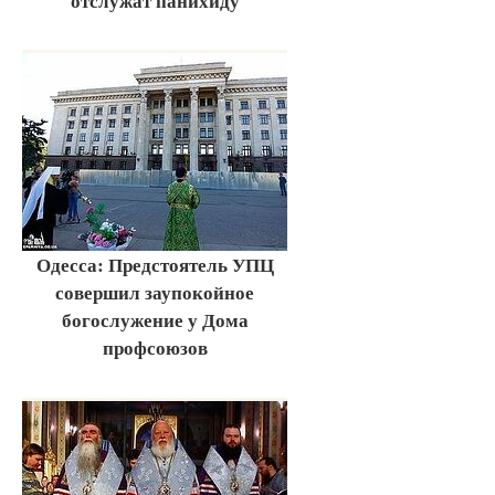
отслужат панихиду
Одесса: Предстоятель УПЦ
совершил заупокойное
богослужение у Дома
профсоюзов