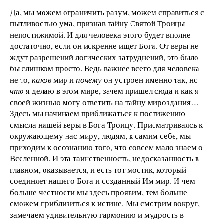
Да, мы можем ограничить разум, можем справиться с
пытливостью ума, признав тайну Святой Троицы
непостижимой. И для человека этого будет вполне
достаточно, если он искренне ищет Бога. От веры не
ждут разрешений логических затруднений, это было
бы слишком просто. Ведь важнее всего для человека
не то,
каков
мир и
почему
он устроен именно так, но
что
я делаю в этом мире, зачем пришел сюда и как я
своей жизнью могу ответить на тайну мироздания…
Здесь мы начинаем приближаться к постижению
смысла нашей веры в Бога Троицу. Присматриваясь к
окружающему нас миру, людям, к самим себе, мы
приходим к осознанию того, что совсем мало знаем о
Вселенной. И эта таинственность, недосказанность в
главном, оказывается, и есть тот мостик, который
соединяет нашего Бога и созданный Им мир. И чем
больше честности мы здесь проявим, тем больше
сможем приблизиться к истине. Мы смотрим вокруг,
замечаем удивительную гармонию и мудрость в