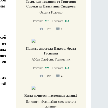
Тверь как терапия: от Григория
ены
Сороки до Валентина Сидорова
Оксана Головко
Рейтинг:
9.7
Голосов:
113
1 926
2
кой
 не
Память апостола Иакова, брата
ных
Господня
нне
Аббат Эльфрик Грамматик
 он
Рейтинг:
9.9
Голосов:
173
1 795
4
ких
ной
Когда начнется настоящая жизнь?
Из книги «Как найти свое место в
жизни​»