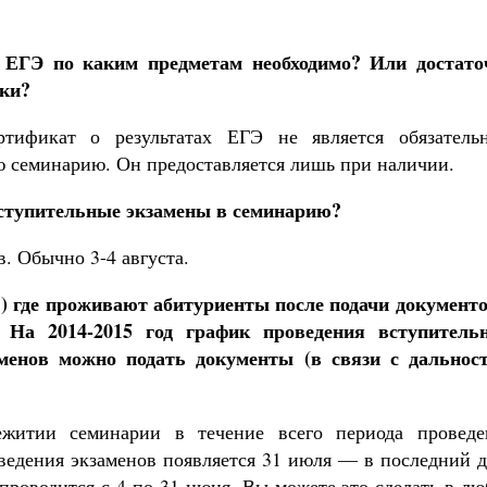
, ЕГЭ по каким предметам необходимо? Или достато
ики?
Великомученик Георгий Победоносец. Н
ификат о результатах ЕГЭ не является обязатель
святого
Роман Котов
ю семинарию. Он предоставляется лишь при наличии.
Как найти своё место в жизни
Кирилл Мурышев
вступительные экзамены в семинарию?
. Обычно 3-4 августа.
1) где проживают абитуриенты после подачи документо
 На 2014-2015 год график проведения вступитель
аменов можно подать документы (в связи с дальнос
итии семинарии в течение всего периода проведе
ведения экзаменов появляется 31 июля — в последний д
проводится с 4 по 31 июня. Вы можете это сделать в л