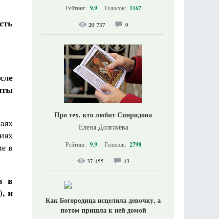
Рейтинг:
9.9
Голосов:
1167
сть
20 737
9
сле
нты
Про тех, кто любит Спиридона
аях
Елена Долгачёва
иях
Рейтинг:
9.9
Голосов:
2798
ие в
37 455
13
в в
, и
Как Богородица исцелила девочку, а
потом пришла к ней домой