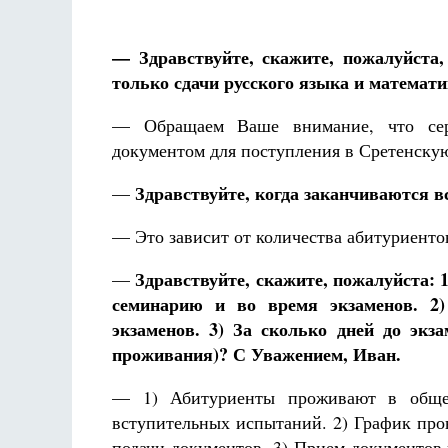
— Здравствуйте, скажите, пожалуйста
только сдачи русского языка и математ
— Обращаем Ваше внимание, что серт
Разлуки не будет
документом для поступления в Сретенску
Фредерика де Грааф
Здравствуйте, когда заканчиваются 
—
— Это зависит от количества абитуриентов
Здравствуйте, скажите, пожалуйста: 
—
семинарию и во время экзаменов. 2)
экзаменов. 3) За сколько дней до экз
проживания)? С Уважением, Иван.
— 1) Абитуриенты проживают в общеж
вступительных испытаний. 2) График про
подачи документов. 3) Прием документов 