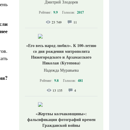
Дмитрий Злодорев
ень
Рейтинг:
9.9
Голосов:
2017
23 749
11
сли
нее
«Его весь народ любил». К 100-летию
тов.
со дня рождения митрополита
Нижегородского и Арзамасского
ать
Николая (Кутепова)
Надежда Муравьева
ия?
Рейтинг:
9.8
Голосов:
481
13 135
4
«Жертвы колчаковщины»:
фальсификация фотографий времен
Гражданской войны