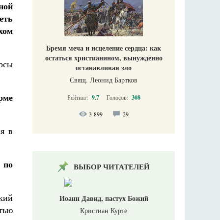
ной
еть
хом
Бремя меча и исцеление сердца: как
остаться христианином, вынужденно
рсы
останавливая зло
Свящ. Леонид Бартков
рме
Рейтинг:
9.7
Голосов:
308
3 899
29
я в
 по
ВЫБОР ЧИТАТЕЛЕЙ
кий
Иоанн Давид, пастух Божий
тью
Кристиан Курте