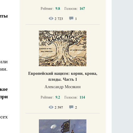
Рейтинг:
9.8
Голосов:
167
нты
2 723
1
или
ии.
Европейский нацизм: корни, крона,
плоды. Часть 1
Александр Мосякин
кое
при
Рейтинг:
9.2
Голосов:
114
2 597
2
сех