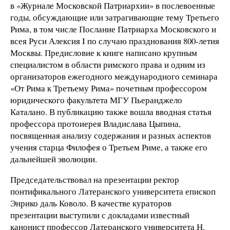
в «Журнале Московской Патриархии» в послевоенные
годы, обсуждающие или затрагивающие тему Третьего
Рима, в том числе Послание Патриарха Московского и
всея Руси Алексия I по случаю празднования 800-летия
Москвы. Предисловие к книге написано крупным
специалистом в области римского права и одним из
организаторов ежегодного международного семинара
«От Рима к Третьему Рима» почетным профессором
юридического факультета МГУ Пьеранджело
Каталано. В публикацию также вошла вводная статья
профессора протоиерея Владислава Цыпина,
посвященная анализу содержания и разных аспектов
учения старца Филофея о Третьем Риме, а также его
дальнейшей эволюции.
Председательствовал на презентации ректор
понтификального Латеранского университета епископ
Энрико даль Коволо. В качестве кураторов
презентации выступили с докладами известный
канонист профессор Латеранского университета Н.