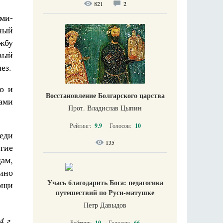
821
2
ми-
ный
ужбу
вый
ез.
о и
Восстановление Болгарского царства
ами
Прот. Владислав Цыпин
Рейтинг:
9.9
Голосов:
10
еди
135
гие
ам,
ино
Учась благодарить Бога: педагогика
ощи
путешествий по Руси-матушке
Петр Давыдов
4 г.
Рейтинг:
10
Голосов:
66