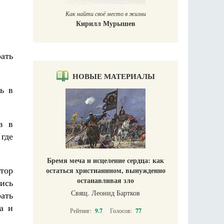
Как найти своё место в жизни
Кирилл Мурышев
ать
НОВЫЕ МАТЕРИАЛЫ
ь в
в в
где
Бремя меча и исцеление сердца: как
тор
остаться христианином, вынужденно
останавливая зло
ись
Свящ. Леонид Бартков
рать
а и
Рейтинг:
9.7
Голосов:
77