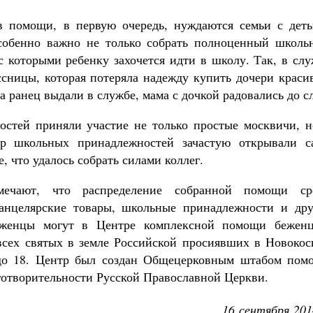
в помощи, в первую очередь, нуждаются семьи с деть
особенно важно не только собрать полноценный школь
с которыми ребенку захочется идти в школу. Так, в сл
сницы, которая потеряла надежду купить дочери краси
да ранец выдали в службе, мама с дочкой радовались до сл
стей приняли участие не только простые москвичи, н
ор школьных принадлежностей зачастую открывали с
, что удалось собрать силами коллег.
ечают, что распределение собранной помощи ср
анцелярские товары, школьные принадлежности и дру
еженцы могут в Центре комплексной помощи беженц
всех святых в земле Российской просиявших в Новокос
0 до 18. Центр был создан Общецерковным штабом пом
готворительности Русской Православной Церкви.
16 сентября 201