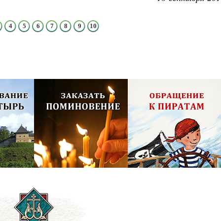
4
5
6
7
8
9
10
олия,
Псково-Печерский монастырь