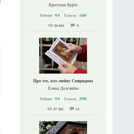
Кристиан Курте
Рейтинг:
9.9
Голосов:
1165
20 691
9
Про тех, кто любит Спиридона
Елена Долгачёва
Рейтинг:
9.9
Голосов:
2795
37 382
13