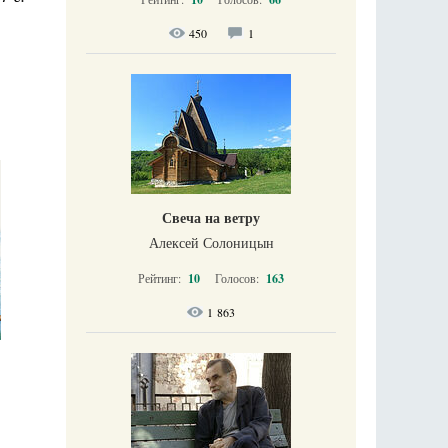
450
1
Свеча на ветру
Алексей Солоницын
Рейтинг:
10
Голосов:
163
1 863