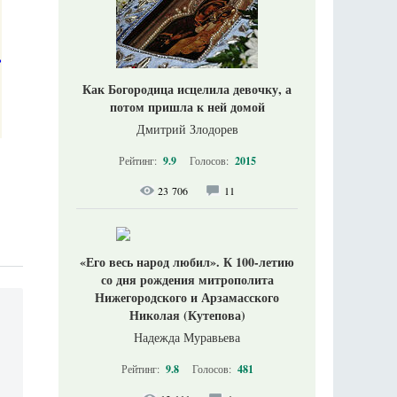
Как Богородица исцелила девочку, а
потом пришла к ней домой
Дмитрий Злодорев
Рейтинг:
9.9
Голосов:
2015
23 706
11
«Его весь народ любил». К 100-летию
со дня рождения митрополита
Нижегородского и Арзамасского
Николая (Кутепова)
Надежда Муравьева
Рейтинг:
9.8
Голосов:
481