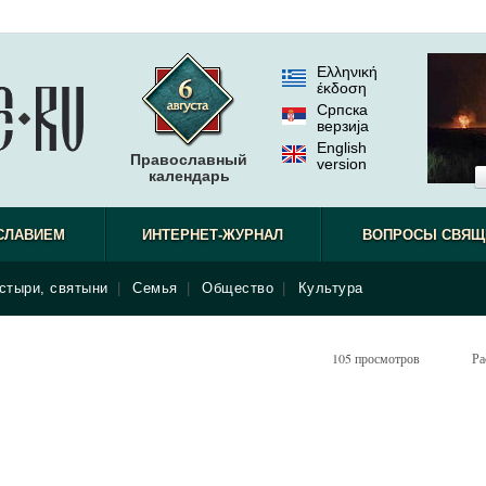
Ελληνική
έκδοση
Српска
верзиjа
English
Православный
version
календарь
СЛАВИЕМ
ИНТЕРНЕТ-ЖУРНАЛ
ВОПРОСЫ СВЯЩ
стыри, святыни
|
Семья
|
Общество
|
Культура
105 просмотров
Ра