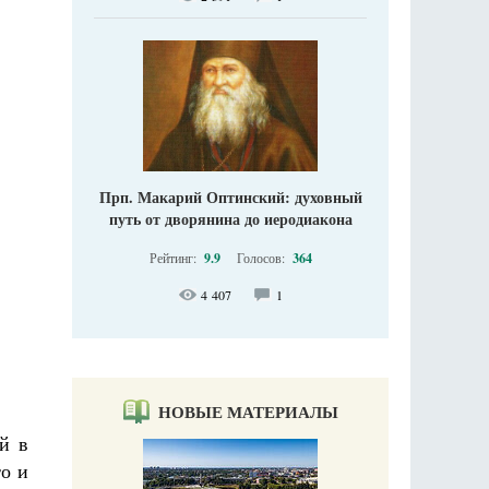
Прп. Макарий Оптинский: духовный
путь от дворянина до иеродиакона
Рейтинг:
9.9
Голосов:
364
4 407
1
НОВЫЕ МАТЕРИАЛЫ
й в
то и