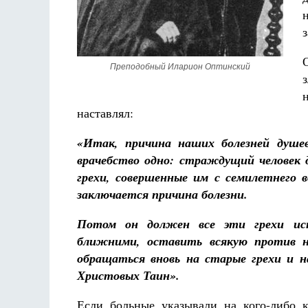
Преподобный Иларион Оптинский
Разлуки не будет
наставлял:
Фредерика де Грааф
«Итак, причина наших болезней душе
врачебство одно: страждущий человек 
грехи, совершенные им с семилетнего 
заключается причина болезни.
Потом он должен все эти грехи иск
ближними, оставить всякую против н
обращаться вновь на старые грехи и 
Христовых Таин».
Если больные указывали на кого-либо 