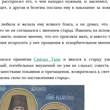
 расспросил его, о чем находил нужным, и заключил, 
дит, а другая и болезнь послана ему в наказание за ло
любила и желала ему всякого блага, а он думал, что 
го он не соглашался с мнением старца. Наконец на испо
авить ложное мнение, что его прокляла мать, и вместо 
яния испросить у нее прощения в оскорбительном мнени
тоился принятия
Святых Таин
и явился к старцу уж
ый; погибельных внушений он уже не слыхал; совесть 
таинствами покаяния и причащения, возвратилась к све
жизнь свою по наставлениям старца».