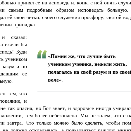
юбовью принял ее на исповедь и, когда с ней опять случ
нии самым подробным образом исповедать больную.
дал ей свои четки, своего служения просфору, святой во
лении припадка.
 и сказал:
 а ежели бы
сподь! Буди
«Помни же, что лучше быть
ть учеником
учеником ученика, нежели жить,
 разум и по
полагаясь на свой разум и по свое
ждавшим ее
воле».
льную.
ен тем, что
покаяние, и
не так опасна, но Бог знает, и здоровые иногда умираю
положении, тем более небезопасна. Мы не знаем, что с 
и завтра. Что только можно было сделать, чтобы пом
х не должно откладывать, а пользоваться каждою минут