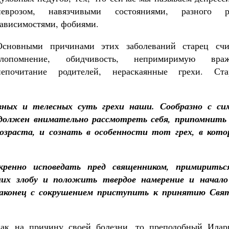
неврозом, навязчивыми состояниями, разного р
зависимостями, фобиями.
Основными причинами этих заболеваний старец счи
злопомнение, обидчивость, непримиримую враж
Великомученик Георгий Победоносец. Н
непочитание родителей, нераскаянные грехи. Ста
святого
Роман Котов
Как найти своё место в жизни
Кирилл Мурышев
вных и телесных суть грехи наши. Сообразно с си
должен внимательно рассмотреть себя, припомнить 
возраста, и сознать в особенности тот грех, в кото
ренно исповедать пред священником, примиритьс
их злобу и положить твердое намерение и начало
наконец с сокрушением приступить к принятию Свя
как на причину своей болезни, то преподобный Илар