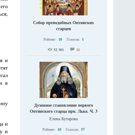
 его
ься,
Собор преподобных Оптинских
старцев
Рейтинг:
10
Голосов:
1
52 301
11
я и
тят
егал
н в
ину
Духовное становление первого
Оптинского старца прп. Льва. Ч. 3
Елена Бутарова
да и
Рейтинг:
10
Голосов:
57
у и