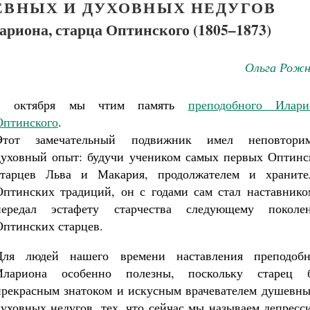
ЕВНЫХ И ДУХОВНЫХ НЕДУГОВ
риона, старца Оптинского (1805–1873)
Ольга Рожн
1 октября мы чтим память
преподобного Илари
Оптинского
.
Этот замечательный подвижник имел неповтори
духовный опыт: будучи учеником самых первых Оптинс
старцев Льва и Макария, продолжателем и храните
Оптинских традиций, он с годами сам стал наставнико
передал эстафету старчества следующему поколе
Оптинских старцев.
Для людей нашего времени наставления преподобн
Илариона особенно полезны, поскольку старец 
прекрасным знатоком и искусным врачевателем душевны
духовных недугов, тех, что сейчас мы называем депресс