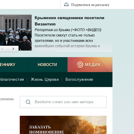
Подписаться на рассылку
Крымские священники посетили
Византию
Репортаж из Крыма (+ФОТО +ВИДЕО)
Посетители смогут стать не только
зрителями, но и участниками всех
важнейших событий истории Крыма и
Новороссии.
ЕННИКУ
НОВОСТИ
МЕДИА
благочестия
|
Жизнь Церкви
|
Богослужение
спечатать