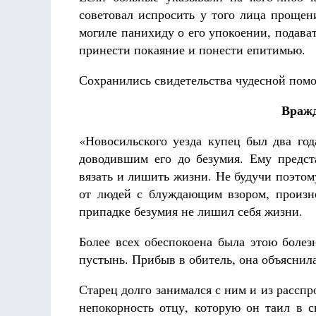
советовал испросить у того лица прощени
могиле панихиду о его упокоении, подава
принести покаяние и понести епитимью.
Сохранились свидетельства чудесной пом
Вражд
«Новосильского уезда купец был два го
доводившим его до безумия. Ему предста
вязать и лишить жизни. Не будучи поэтом
от людей с блуждающим взором, произн
припадке безумия не лишил себя жизни.
Более всех обеспокоена была этою болез
пустынь. Прибыв в обитель, она объяснил
Старец долго занимался с ним и из расспр
непокорность отцу, которую он таил в с