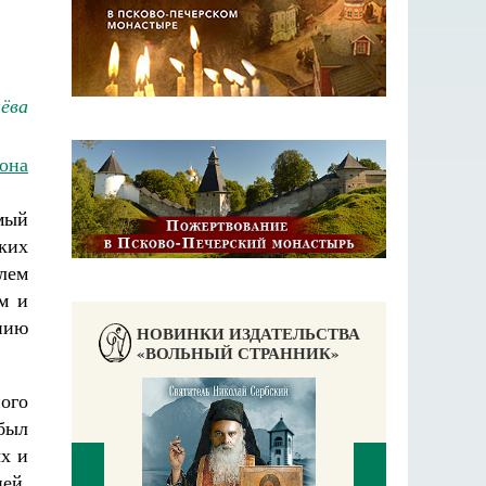
ёва
она
мый
ких
лем
м и
нию
НОВИНКИ ИЗДАТЕЛЬСТВА
«ВОЛЬНЫЙ СТРАННИК»
ого
был
х и
ией,