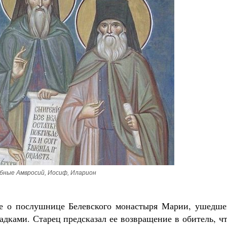
бные Амвросий, Иосиф, Иларион
ие о послушнице Белевского монастыря Марии, ушедше
дками. Старец предсказал ее возвращение в обитель, ч