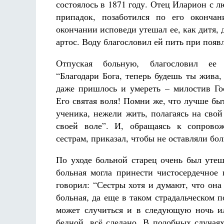
состоялось в 1871 году. Отец Иларион с л
припадок, позаботился по его оконча
окончании исповеди утешал ее, как дитя, 
артос. Воду благословил ей пить при появ
Отпуская больную, благословил ее
“Благодари Бога, теперь будешь ты жива,
даже пришлось и умереть – милостив Го
Его святая воля! Помни же, что лучше бы
ученика, нежели жить, полагаясь на свой
своей воле”. И, обращаясь к сопрово
сестрам, приказал, чтобы не оставляли бо
По уходе больной старец очень был утеш
больная могла принести чистосердечное 
говорил: “Сестры хотя и думают, что она 
больная, да еще в таком страдальческом 
может случиться и в следующую ночь ил
бедной, всё сделано. В подобных случая