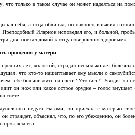
у, что только в таком случае он может надеяться на по
дывал себя, а отца обвинял, но наконец изъявил готовн
ц. Преподобный Иларион исповедал его, и больной, проб
три дня, поехал домой к отцу совершенно здоровым».
ть прощения у матери
средних лет, холостой, страдал несколько лет болезнью
ощущал, что кто-то нашептывает ему мысли о самоубийс
Зачем тебе больше жить на свете? Утопись!” Увидит он о
видит он нож или какое острое орудие – голос внушает
на свете.
душевного недуга глазами, он приехал с матерью свое
о он страждет, объяснял, что, по его убеждению, он боле
ть прокляла его.