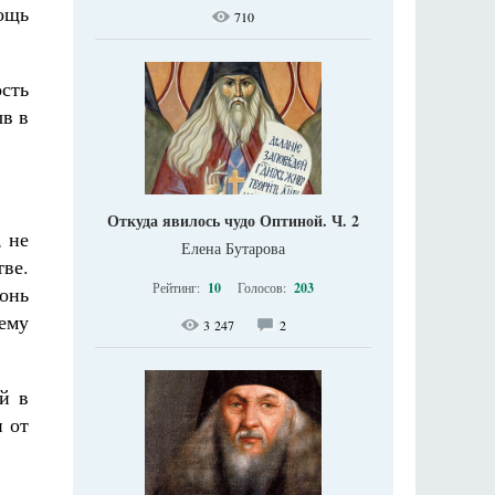
мощь
710
ость
ыв в
Откуда явилось чудо Оптиной. Ч. 2
, не
Елена Бутарова
тве.
Рейтинг:
10
Голосов:
203
гонь
 ему
3 247
2
й в
н от