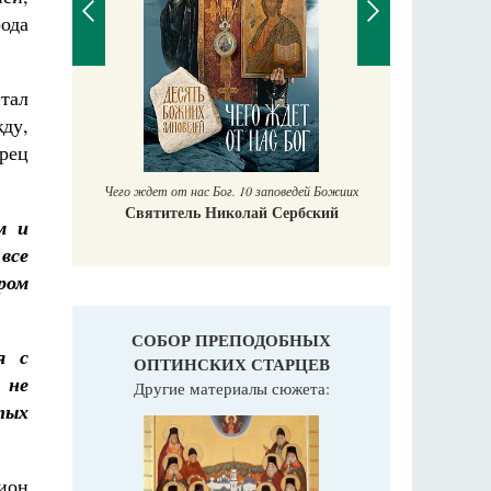
ода
тал
П
ду,
Е
аучись у
рец
Чего ждет от нас Бог. 10 заповедей Божиих
Святитель Николай Сербский
м и
все
ром
СОБОР ПРЕПОДОБНЫХ
я с
ОПТИНСКИХ СТАРЦЕВ
 не
Другие материалы сюжета:
тых
ион