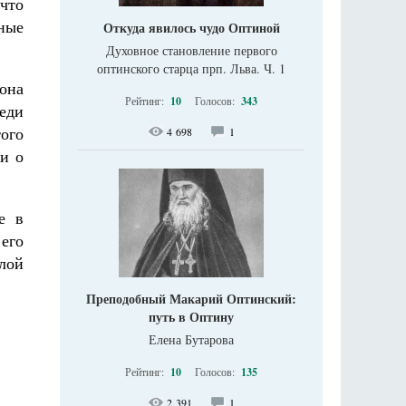
что
жные
Откуда явилось чудо Оптиной
Духовное становление первого
оптинского старца прп. Льва. Ч. 1
она
Рейтинг:
10
Голосов:
343
веди
того
4 698
1
и о
е в
его
тлой
Преподобный Макарий Оптинский:
путь в Оптину
Елена Бутарова
Рейтинг:
10
Голосов:
135
2 391
1