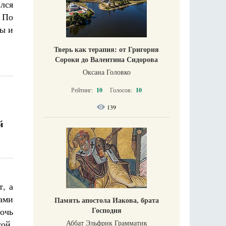
ился
 По
ды и
Тверь как терапия: от Григория
Сороки до Валентина Сидорова
Оксана Головко
Рейтинг:
10
Голосов:
10
139
й
т, а
нами
Память апостола Иакова, брата
Господня
очь
Аббат Эльфрик Грамматик
ой,