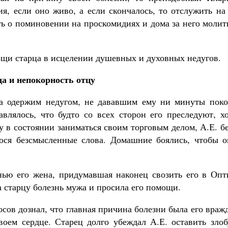
я, если оно живо, а если скончалось, то отслужить на
ть о поминовении на проскомидиях и дома за него молит
ощи старца в исцелении душевных и духовных недугов.
а и непокорность отцу
да одержим недугом, не дававшим ему ни минуты поко
влялось, что будто со всех сторон его преследуют, хо
у в состоянии заниматься своим торговым делом, А.Е. б
ося безсмысленные слова. Домашние боялись, чтобы о
нью его жена, придумавшая наконец свозить его в Опт
а старцу болезнь мужа и просила его помощи.
осов дознал, что главная причина болезни была его враж
воем сердце. Старец долго убеждал А.Е. оставить злоб