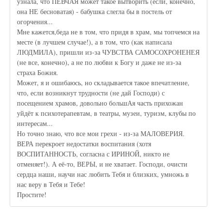
узнала, что ПЕВЧАЯ может такое вытворить (если, конечно,
она НЕ бесноватая) - бабушка слегла бы в постель от
огорчения...
Мне кажется,беда не в том, что придя в храм, мы топчемся на
месте (в лучшем случае!), а в том, что (как написала
ЛЮДМИЛА), пришли из-за ЧУВСТВА САМОСОХРОНЕНЕЯ
(не все, конечно), а не по любви к Богу и даже не из-за
страха Божия.
Может, я и ошибаюсь, но складывается такое впечатление,
что, если возникнут трудности (не дай Господи) с
посещением храмов, довольно большАя часть прихожан
уйдёт к психотерапевтам, в театры, музеи, туризм, клубы по
интересам...
Но точно знаю, что все мои грехи - из-за МАЛОВЕРИЯ.
ВЕРА перекроет недостатки воспитания (хотя
ВОСПИТАННОСТЬ, согласна с ИРИНОЙ, никто не
отменяет!). А её-то, ВЕРЫ, и не хватает. Господи, очисти
сердца наши, научи нас любить Тебя и близких, умножь в
нас веру в Тебя и Тебе!
Простите!