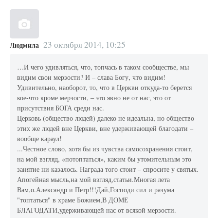
23 октября 2014, 10:25
Людмила
…И чего удивляться, что, топчась в таком сообществе, мы
видим свои мерзости? И – слава Богу, что видим!
Удивительно, наоборот, то, что в Церкви откуда-то берется
кое-что кроме мерзости, – это явно не от нас, это от
присутствия БОГА среди нас.
Церковь (общество людей) далеко не идеальна, но общество
этих же людей вне Церкви, вне удерживающей благодати –
вообще караул!
...Честное слово, хотя бы из чувства самосохранения стоит,
на мой взгляд, «потоптаться», каким бы утомительным это
занятие ни казалось. Награда того стоит – спросите у святых.
Апогейная мысль,на мой взгляд,статьи.Многая лета
Вам,о.Александр и Петр!!!Дай,Господи сил и разума
"топтаться" в храме Божием,В ДОМЕ
БЛАГОДАТИ,удерживающей нас от всякой мерзости.