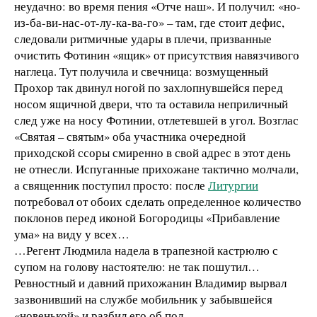
неудачно: во время пения «Отче наш». И получил: «но-
из-ба-ви-нас-от-лу-ка-ва-го» – там, где стоит дефис,
следовали ритмичные удары в плечи, призванные
очистить Фотинин «ящик» от присутствия навязчивого
наглеца. Тут получила и свечница: возмущенный
Прохор так двинул ногой по захлопнувшейся перед
носом ящичной двери, что та оставила неприличный
след уже на носу Фотинии, отлетевшей в угол. Возглас
«Святая – святым» оба участника очередной
приходской ссоры смиренно в свой адрес в этот день
не отнесли. Испуганные прихожане тактично молчали,
а священник поступил просто: после
Литургии
потребовал от обоих сделать определенное количество
поклонов перед иконой Богородицы «Прибавление
ума» на виду у всех…
…Регент Людмила надела в трапезной кастрюлю с
супом на голову настоятелю: не так пошутил…
Ревностный и давний прихожанин Владимир вырвал
зазвонивший на службе мобильник у забывшейся
«новенькой» и разбил его об пол…