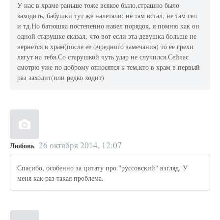
У нас в храме раньше тоже всякое было,страшно было
заходить, бабушки тут же налетали: не там встал, не там сел
и тд.Но батюшка постепенно навел порядок, я помню как он
одной старушке сказал, что вот если эта девушка больше не
вернется в храм(после ее очредного замечания) то ее грехи
лягут на тебя.Со старушкой чуть удар не случился.Сейчас
смотрю уже по доброму относятся к тем,кто в храм в первый
раз заходит(или редко ходит)
26 октября 2014, 12:07
Любовь
Спасибо, особенно за цитату про "руссовский" взгляд. У
меня как раз такая проблема.