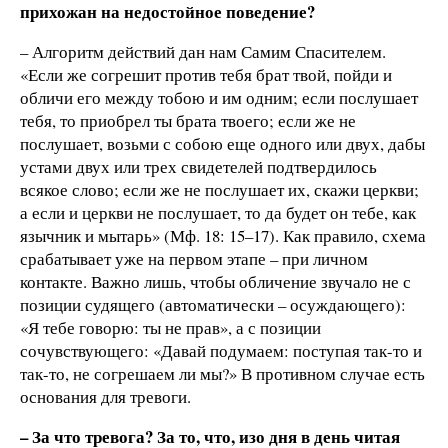
прихожан на недостойное поведение?
– Алгоритм действий дан нам Самим Спасителем.
«Если же согрешит против тебя брат твой, пойди и
обличи его между тобою и им одним; если послушает
тебя, то приобрел ты брата твоего; если же не
послушает, возьми с собою еще одного или двух, дабы
устами двух или трех свидетелей подтвердилось
всякое слово; если же не послушает их, скажи церкви;
а если и церкви не послушает, то да будет он тебе, как
язычник и мытарь» (Мф. 18: 15–17). Как правило, схема
срабатывает уже на первом этапе – при личном
контакте. Важно лишь, чтобы обличение звучало не с
позиции судящего (автоматически – осуждающего):
«Я тебе говорю: ты не прав», а с позиции
сочувствующего: «Давай подумаем: поступая так-то и
так-то, не согрешаем ли мы?» В противном случае есть
основания для тревоги.
– За что тревога? За то, что, изо дня в день читая