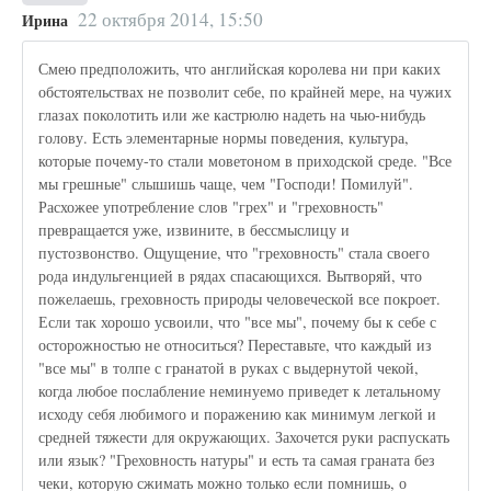
22 октября 2014, 15:50
Ирина
Смею предположить, что английская королева ни при каких
обстоятельствах не позволит себе, по крайней мере, на чужих
глазах поколотить или же кастрюлю надеть на чью-нибудь
голову. Есть элементарные нормы поведения, культура,
которые почему-то стали моветоном в приходской среде. "Все
мы грешные" слышишь чаще, чем "Господи! Помилуй".
Расхожее употребление слов "грех" и "греховность"
превращается уже, извините, в бессмыслицу и
пустозвонство. Ощущение, что "греховность" стала своего
рода индульгенцией в рядах спасающихся. Вытворяй, что
пожелаешь, греховность природы человеческой все покроет.
Если так хорошо усвоили, что "все мы", почему бы к себе с
осторожностью не относиться? Переставьте, что каждый из
"все мы" в толпе с гранатой в руках с выдернутой чекой,
когда любое послабление неминуемо приведет к летальному
исходу себя любимого и поражению как минимум легкой и
средней тяжести для окружающих. Захочется руки распускать
или язык? "Греховность натуры" и есть та самая граната без
чеки, которую сжимать можно только если помнишь, о