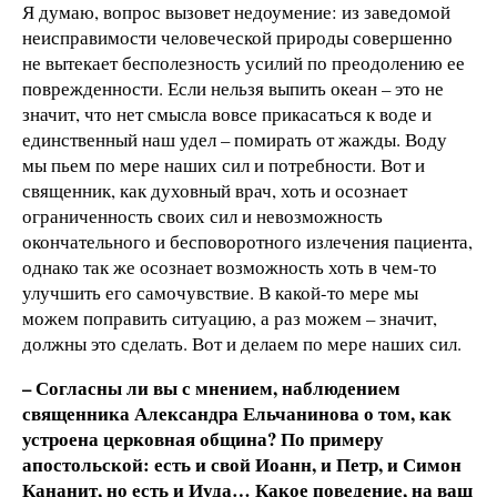
Я думаю, вопрос вызовет недоумение: из заведомой
неисправимости человеческой природы совершенно
не вытекает бесполезность усилий по преодолению ее
поврежденности. Если нельзя выпить океан – это не
значит, что нет смысла вовсе прикасаться к воде и
единственный наш удел – помирать от жажды. Воду
мы пьем по мере наших сил и потребности. Вот и
священник, как духовный врач, хоть и осознает
ограниченность своих сил и невозможность
окончательного и бесповоротного излечения пациента,
однако так же осознает возможность хоть в чем-то
улучшить его самочувствие. В какой-то мере мы
можем поправить ситуацию, а раз можем – значит,
должны это сделать. Вот и делаем по мере наших сил.
– Согласны ли вы с мнением, наблюдением
священника Александра Ельчанинова о том, как
устроена церковная община? По примеру
апостольской: есть и свой Иоанн, и Петр, и Симон
Кананит, но есть и Иуда… Какое поведение, на ваш