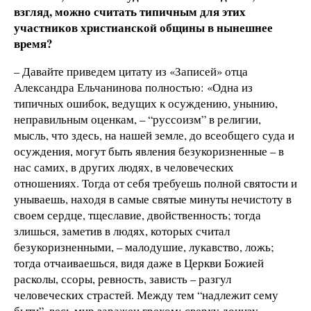
взгляд, можно считать типичным для этих
участников христианской общины в нынешнее
время?
– Давайте приведем цитату из «Записей» отца
Александра Ельчанинова полностью: «Одна из
типичных ошибок, ведущих к осуждению, унынию,
неправильным оценкам, – “руссоизм” в религии,
мысль, что здесь, на нашей земле, до всеобщего суда и
осуждения, могут быть явления безукоризненные – в
нас самих, в других людях, в человеческих
отношениях. Тогда от себя требуешь полной святости и
унываешь, находя в самые святые минуты нечистоту в
своем сердце, тщеславие, двойственность; тогда
злишься, заметив в людях, которых считал
безукоризненными, – малодушие, лукавство, ложь;
тогда отчаиваешься, видя даже в Церкви Божией
расколы, ссоры, ревность, зависть – разгул
человеческих страстей. Между тем “надлежит сему
быти”, весь мир заражен грехом; сверху донизу