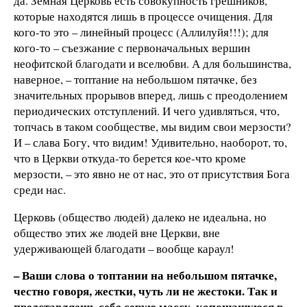
да. Земная Церковь есть совокупность грешников,
которые находятся лишь в процессе очищения. Для
кого-то это – линейный процесс (Аллилуйя!!!); для
кого-то – съезжание с первоначальных вершин
неофитской благодати и вселюбви. А для большинства,
наверное, – топтание на небольшом пятачке, без
значительных прорывов вперед, лишь с преодолением
периодических отступлений. И чего удивляться, что,
топчась в таком сообществе, мы видим свои мерзости?
И – слава Богу, что видим! Удивительно, наоборот, то,
что в Церкви откуда-то берется кое-что кроме
мерзости, – это явно не от нас, это от присутствия Бога
среди нас.
Церковь (общество людей) далеко не идеальна, но
общество этих же людей вне Церкви, вне
удерживающей благодати – вообще караул!
– Ваши слова о топтании на небольшом пятачке,
честно говоря, жестки, чуть ли не жестоки. Так и
представляешь себе серую массу, копошащуюся в