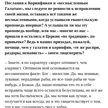
Послания к Коринфянам и «несмысленным
Галатам», мы следуем не ревности к исправлению
своей жизни, оставаясь всё такими же
несмысленными, когда услышали евангельскую
проповедь впервые? А услышали ли мы эту
проповедь вообще, или мы – многие из нас –
пришли и остались в Церкви «по традиции», по
привычке? Ведь в наших приходах, пожалуй,
почище, чем у галатов и коринфян, «те же распри,
раздоры, ненависть» – зачем лицемерить?
– Знаете, я по характеру скорее оптимист, чем
алармист. Оптимизм мой основывается на
несомненном факте: Бог – милостив. Да, мы ленивые,
лукавые, нерадивые рабы, но все-таки рабы не чьи-
нибудь, а Божьи. Да, наши попытки что-то в себе
исправить чаще всего остаются безуспешны, но всё же
мы хотя бы пытаемся. Да, мы хотим как лучше, а
получается как всегда, но и это свидетельствует о том,
что в нас сохранилась тяга к добру.