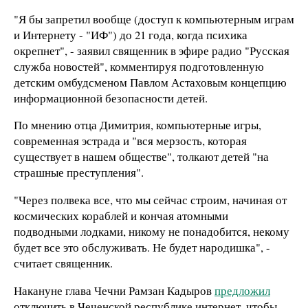
"Я бы запретил вообще (доступ к компьютерным играм
и Интернету - "ИФ") до 21 года, когда психика
окрепнет", - заявил священник в эфире радио "Русская
служба новостей", комментируя подготовленную
детским омбудсменом Павлом Астаховым концепцию
информационной безопасности детей.
По мнению отца Димитрия, компьютерные игры,
современная эстрада и "вся мерзость, которая
существует в нашем обществе", толкают детей "на
страшные преступления".
"Через полвека все, что мы сейчас строим, начиная от
космических кораблей и кончая атомными
подводными лодками, никому не понадобится, некому
будет все это обслуживать. Не будет народишка", -
считает священник.
Накануне глава Чечни Рамзан Кадыров
предложил
отключить в Чеченской республике интернет, чтобы