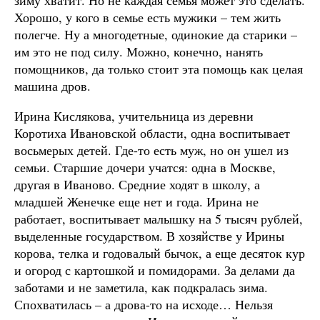
зиму хватит. Но не каждая семья может это сделать.
Хорошо, у кого в семье есть мужики – тем жить
полегче. Ну а многодетные, одинокие да старики –
им это не под силу. Можно, конечно, нанять
помощников, да только стоит эта помощь как целая
машина дров.
Ирина Кислякова, учительница из деревни
Коротиха Ивановской области, одна воспитывает
восьмерых детей. Где-то есть муж, но он ушел из
семьи. Старшие дочери учатся: одна в Москве,
другая в Иваново. Средние ходят в школу, а
младшей Женечке еще нет и года. Ирина не
работает, воспитывает малышку на 5 тысяч рублей,
выделенные государством. В хозяйстве у Ирины
корова, телка и годовалый бычок, а еще десяток кур
и огород с картошкой и помидорами. За делами да
заботами и не заметила, как подкралась зима.
Спохватилась – а дрова-то на исходе… Нельзя