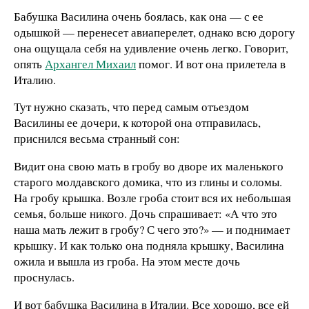
Бабушка Василина очень боялась, как она — с ее
одышкой — перенесет авиаперелет, однако всю дорогу
она ощущала себя на удивление очень легко. Говорит,
опять
Архангел Михаил
помог. И вот она прилетела в
Италию.
Тут нужно сказать, что перед самым отъездом
Василины ее дочери, к которой она отправилась,
приснился весьма странный сон:
Видит она свою мать в гробу во дворе их маленького
старого молдавского домика, что из глины и соломы.
На гробу крышка. Возле гроба стоит вся их небольшая
семья, больше никого. Дочь спрашивает: «А что это
наша мать лежит в гробу? С чего это?» — и поднимает
крышку. И как только она подняла крышку, Василина
ожила и вышла из гроба. На этом месте дочь
проснулась.
И вот бабушка Василина в Италии. Все хорошо, все ей