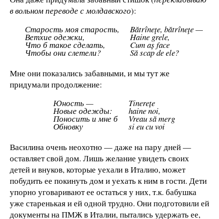
в вольном переводе с молдавского
):
Старость моя старость,
Bătrîneţe, bătrîneţe —
Ветхие одежки,
Haine grele,
Что б такое сделать,
Cum aș face
Чтобы они слетели?
Să scap de ele?
Мне они показались забавными, и мы тут же
придумали продолжение:
Юность —
Tinerețe
Новые одежды:
haine noi,
Поносить и мне б
Vreau să merg
Обновку
si eu cu voi
Василина очень неохотно — даже на пару дней —
оставляет свой дом. Лишь желание увидеть своих
детей и внуков, которые уехали в Италию, может
побудить ее покинуть дом и уехать к ним в гости. Дети
упорно уговаривают ее остаться у них, т.к. бабушка
уже старенькая и ей одной трудно. Они подготовили ей
документы на ПМЖ в Италии, пытались удержать ее,