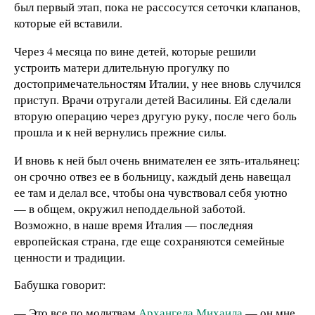
был первый этап, пока не рассосутся сеточки клапанов,
которые ей вставили.
Через 4 месяца по вине детей, которые решили
устроить матери длительную прогулку по
достопримечательностям Италии, у нее вновь случился
приступ. Врачи отругали детей Василины. Ей сделали
вторую операцию через другую руку, после чего боль
прошла и к ней вернулись прежние силы.
И вновь к ней был очень внимателен ее зять-итальянец:
он срочно отвез ее в больницу, каждый день навещал
ее там и делал все, чтобы она чувствовал себя уютно
— в общем, окружил неподдельной заботой.
Возможно, в наше время Италия — последняя
европейская страна, где еще сохраняются семейные
ценности и традиции.
Бабушка говорит:
— Это все по молитвам
Архангела Михаила
— он мне