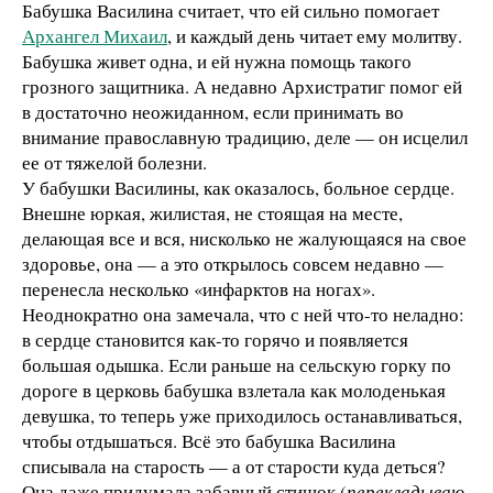
Бабушка Василина считает, что ей сильно помогает
Архангел Михаил
, и каждый день читает ему молитву.
Бабушка живет одна, и ей нужна помощь такого
грозного защитника. А недавно Архистратиг помог ей
в достаточно неожиданном, если принимать во
внимание православную традицию, деле — он исцелил
ее от тяжелой болезни.
У бабушки Василины, как оказалось, больное сердце.
Внешне юркая, жилистая, не стоящая на месте,
делающая все и вся, нисколько не жалующаяся на свое
здоровье, она — а это открылось совсем недавно —
перенесла несколько «инфарктов на ногах».
Неоднократно она замечала, что с ней что-то неладно:
в сердце становится как-то горячо и появляется
большая одышка. Если раньше на сельскую горку по
дороге в церковь бабушка взлетала как молоденькая
девушка, то теперь уже приходилось останавливаться,
чтобы отдышаться. Всё это бабушка Василина
списывала на старость — а от старости куда деться?
Она даже придумала забавный стишок (
перекладываю