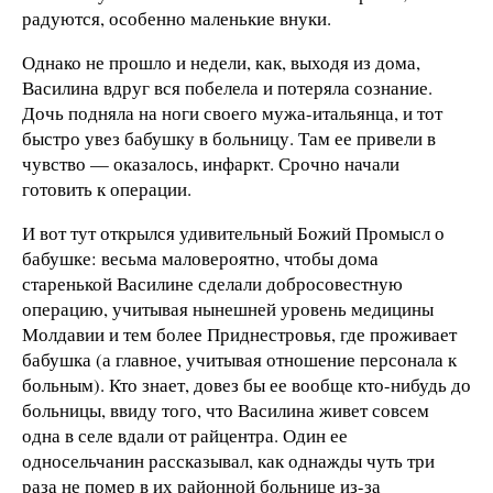
радуются, особенно маленькие внуки.
Однако не прошло и недели, как, выходя из дома,
Василина вдруг вся побелела и потеряла сознание.
Дочь подняла на ноги своего мужа-итальянца, и тот
быстро увез бабушку в больницу. Там ее привели в
чувство — оказалось, инфаркт. Срочно начали
готовить к операции.
И вот тут открылся удивительный Божий Промысл о
бабушке: весьма маловероятно, чтобы дома
старенькой Василине сделали добросовестную
операцию, учитывая нынешней уровень медицины
Молдавии и тем более Приднестровья, где проживает
бабушка (а главное, учитывая отношение персонала к
больным). Кто знает, довез бы ее вообще кто-нибудь до
больницы, ввиду того, что Василина живет совсем
одна в селе вдали от райцентра. Один ее
односельчанин рассказывал, как однажды чуть три
раза не помер в их районной больнице из-за