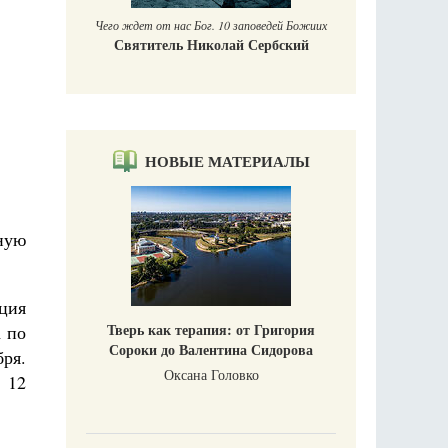
Печорски
дей Божиих
Га
бский
НОВЫЕ МАТЕРИАЛЫ
ную
ция
Тверь как терапия: от Григория
 по
Сороки до Валентина Сидорова
ря.
Оксана Головко
 12