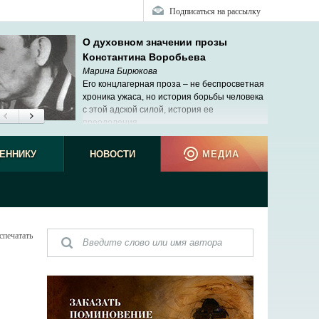
Подписаться на рассылку
О духовном значении прозы
Константина Воробьева
Марина Бирюкова
Его концлагерная проза – не беспросветная
хроника ужаса, но история борьбы человека
с этой адской силой, история ее
преодоления.
ЕННИКУ
НОВОСТИ
МЕДИА
спечатать