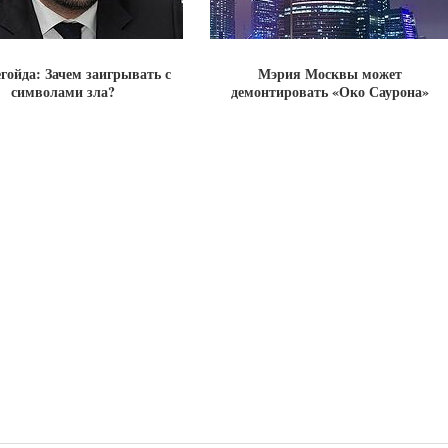
егойда: Зачем заигрывать с
Мэрия Москвы может
символами зла?
демонтировать «Око Саурона»