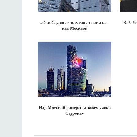
«Око Саурона» все-таки появилось
В.Р. Л
над Москвой
Над Москвой намерены зажечь «око
Саурона»