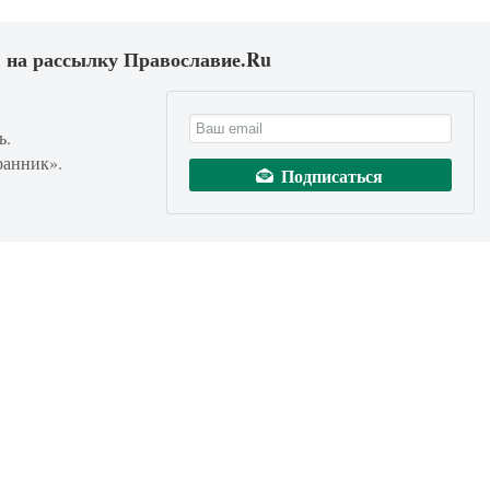
 на рассылку Православие.Ru
ь.
ранник».