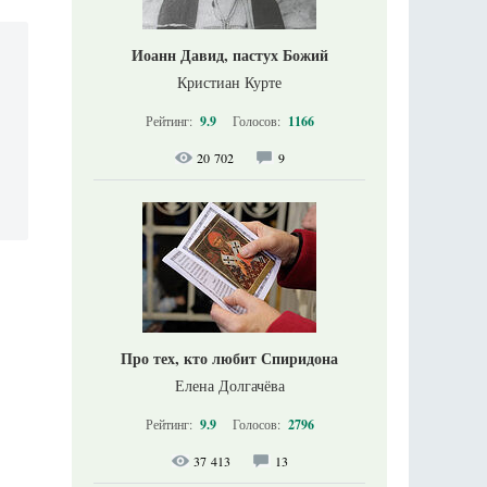
Иоанн Давид, пастух Божий
Кристиан Курте
Рейтинг:
9.9
Голосов:
1166
20 702
9
Про тех, кто любит Спиридона
Елена Долгачёва
Рейтинг:
9.9
Голосов:
2796
37 413
13