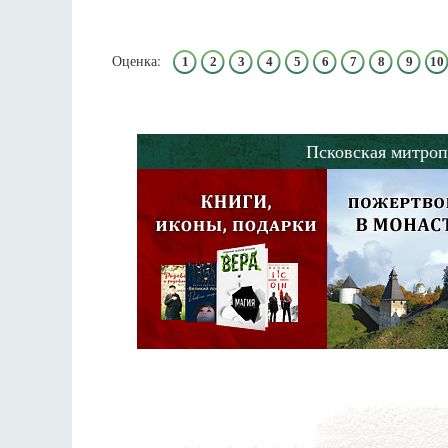
Оценка:
1
2
3
4
5
6
7
8
9
10
Псковская митроп