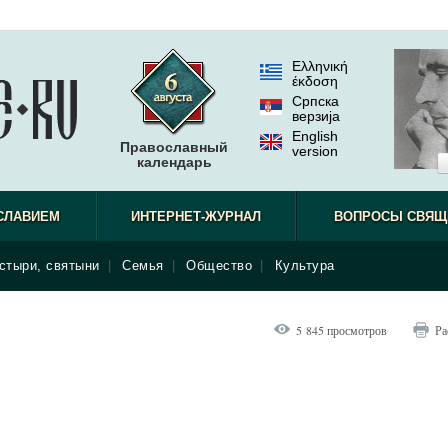
Ελληνική
έκδοση
Српска
верзиjа
English
Православный
version
календарь
СЛАВИЕМ
ИНТЕРНЕТ-ЖУРНАЛ
ВОПРОСЫ СВЯЩ
стыри, святыни
|
Семья
|
Общество
|
Культура
5 845 просмотров
Ра