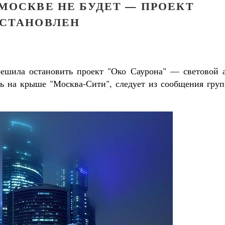
 МОСКВЕ НЕ БУДЕТ — ПРОЕКТ
СТАНОВЛЕН
решила остановить проект "Око Саурона" — световой а
ть на крыше "Москва-Сити", следует из сообщения груп
комученик Георгий Победоносец. Научись у
святого