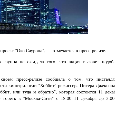
Роман Котов
Чего ждет от нас Бог. 10 запове
Святитель Николай Сер
роект "Око Саурона", — отмечается в пресс-релизе.
о группа не ожидала того, что акция вызовет подоб
 своем пресс-релизе сообщала о том, что инсталля
асти кинотрилогии "Хоббит" режиссера Питера Джексона
бит, или туда и обратно", которая состоится 11 декаб
т гореть в "Москва-Сити" с 18.00 11 декабря до 3.00