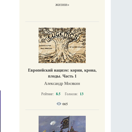
жизни​»
Европейский нацизм: корни, крона,
плоды. Часть 1
Александр Мосякин
Рейтинг:
8.5
Голосов:
13
665