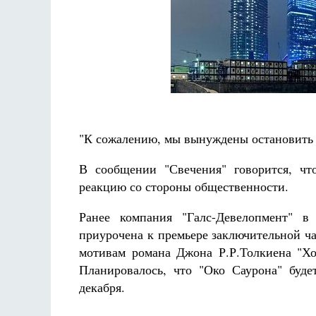
ет
Грааф
Как найти своё место в жизни
Кирилл Мурышев
"К сожалению, мы вынуждены остановить п
В сообщении "Свечения" говорится, чт
реакцию со стороны общественности.
Ранее компания "Галс-Девелопмент" в
приурочена к премьере заключительной ч
мотивам романа Джона Р.Р.Толкиена "Хоб
Планировалось, что "Око Саурона" буде
декабря.