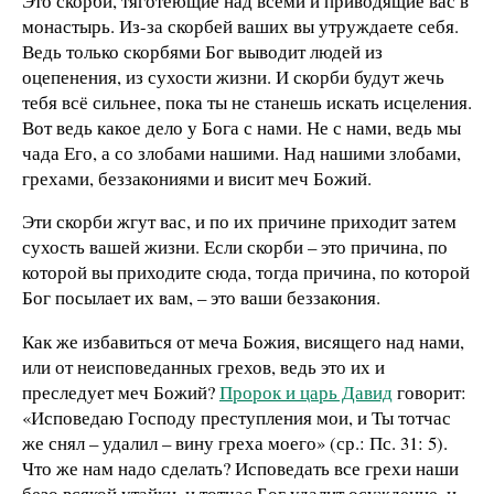
Это скорби, тяготеющие над всеми и приводящие вас в
монастырь. Из-за скорбей ваших вы утруждаете себя.
Ведь только скорбями Бог выводит людей из
оцепенения, из сухости жизни. И скорби будут жечь
тебя всё сильнее, пока ты не станешь искать исцеления.
Вот ведь какое дело у Бога с нами. Не с нами, ведь мы
чада Его, а со злобами нашими. Над нашими злобами,
грехами, беззакониями и висит меч Божий.
Эти скорби жгут вас, и по их причине приходит затем
сухость вашей жизни. Если скорби – это причина, по
которой вы приходите сюда, тогда причина, по которой
Бог посылает их вам, – это ваши беззакония.
Как же избавиться от меча Божия, висящего над нами,
или от неисповеданных грехов, ведь это их и
преследует меч Божий?
Пророк и царь Давид
говорит:
«Исповедаю Господу преступления мои, и Ты тотчас
же снял – удалил – вину греха моего» (ср.: Пс. 31: 5).
Что же нам надо сделать? Исповедать все грехи наши
безо всякой утайки, и тотчас Бог удалит осуждение, и