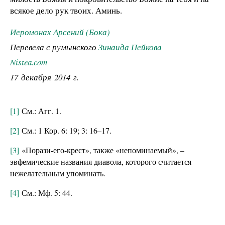
всякое дело рук твоих. Аминь.
Иеромонах Арсений (Бока)
Перевела с румынского
Зинаида Пейкова
Nistea.com
17 декабря 2014 г.
[1]
См.: Агг. 1.
[2]
См.: 1 Кор. 6: 19; 3: 16–17.
[3]
«Порази-его-крест», также «непоминаемый», –
эвфемические названия диавола, которого считается
нежелательным упоминать.
[4]
См.: Мф. 5: 44.