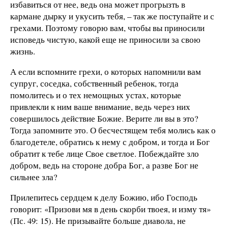
избавиться от нее, ведь она может прогрызть в
кармане дырку и укусить тебя, – так же поступайте и с
грехами. Поэтому говорю вам, чтобы вы приносили
исповедь чистую, какой еще не приносили за свою
жизнь.
А если вспомните грехи, о которых напомнили вам
супруг, соседка, собственный ребенок, тогда
помолитесь и о тех немощных устах, которые
привлекли к ним ваше внимание, ведь через них
совершилось действие Божие. Верите ли вы в это?
Тогда запомните это. О бесчестящем тебя молись как о
благодетеле, обратись к нему с добром, и тогда и Бог
обратит к тебе лице Свое светлое. Побеждайте зло
добром, ведь на стороне добра Бог, а разве Бог не
сильнее зла?
Прилепитесь сердцем к делу Божию, ибо Господь
говорит: «Призови мя в день скорби твоея, и изму тя»
(Пс. 49: 15). Не призывайте больше диавола, не