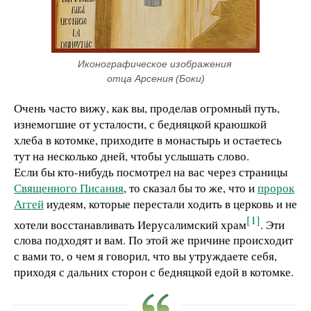
Иконографическое изображения 
отца Арсения (Боки)
Очень часто вижу, как вы, проделав огромный путь,
изнемогшие от усталости, с бедняцкой краюшкой
хлеба в котомке, приходите в монастырь и остаетесь
тут на несколько дней, чтобы услышать слово.
Если бы кто-нибудь посмотрел на вас через страницы
Священного Писания
, то сказал бы то же, что и
пророк
Аггей
иудеям, которые перестали ходить в церковь и не
[1]
хотели восстанавливать Иерусалимский храм
. Эти
слова подходят и вам. По этой же причине происходит
с вами то, о чем я говорил, что вы утруждаете себя,
приходя с дальних сторон с бедняцкой едой в котомке.