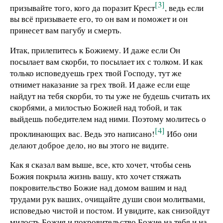
[3]
призывайте того, кого да поразит Крест
, ведь если
вы всё призываете его, то он вам и поможет и он
принесет вам пагубу и смерть.
Итак, прилепитесь к Божиему. И даже если Он
посылает вам скорби, то посылает их с толком. И как
только исповедуешь грех твой Господу, тут же
отнимет наказание за грех твой. И даже если еще
найдут на тебя скорби, то ты уже не будешь считать их
скорбями, а милостью Божией над тобой, и так
выйдешь победителем над ними. Поэтому молитесь о
[4]
проклинающих вас. Ведь это написано!
Ибо они
делают доброе дело, но вы этого не видите.
Как я сказал вам выше, все, кто хочет, чтобы сень
Божия покрыла жизнь вашу, кто хочет стяжать
покровительство Божие над домом вашим и над
трудами рук ваших, очищайте души свои молитвами,
исповедью чистой и постом. И увидите, как снизойдут
милость Божия и покровительство Божие на тебя и на