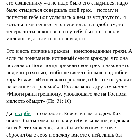
его священнику – а не надо было его стыдиться, надо
было стыдиться совершать свой грех, – потому и
попустил тебе Бог услышать о нем из уст другого. И
хоть ты и клянешься, что невиновна в подобном, то
теперь-то ты невиновна, но у тебя был этот грех в
молодости, а ты его не исповедала.
Это и есть причина вражды – неисповеданные грехи. А
если ты понимаешь истинный смысл вражды, что она
послана от Бога, тогда признай свой грех и назови его
под епитрахилью, чтобы не висела больше над тобой
кара Божия: «Исповедаю грех мой, и Он тотчас удалит
наказание за грех мой». Ибо сказано в другом месте:
«Многи раны грешному, уповающаго же на Господа
милость обыдет» (Пс. 31: 10).
Да,
скорби
– это милость Божия к нам, людям. Как
боялся бы ты змеи, которая у тебя в кармане, и сделал
бы всё, что можешь, лишь бы избавиться от нее:
сбросил бы с себя и одежду вместе с ней, лишь бы