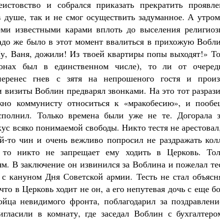
истовство и собрался приказать прекратить проявле
в душе, так и не смог осуществить задуманное. А утро
семи известными карами вплоть до выселения религиоз
надо же было в этот момент ввалиться в прихожую Вобл
Ну, Ваня, дожили! Из твоей квартиры попы выходят!» Т
монах был в единственном числе), то ли от очеред
перенес гнев с зятя на непрошеного гостя и произ
и визиты Воблин предварял звонками. На это тот разраз
лжно коммунисту относиться к «мракобесию», и пообе
сполнил. Только времена были уже не те. Догорала з
кус всяко понимаемой свободы. Никто тестя не арестовал
ой-то чин и очень вежливо попросил не раздражать кол
, то никто не запрещает ему ходить в Церковь. Тол
ям. В заключение он извинился за Воблина и пожелал т
о с кануном Дня Советской армии. Тесть не стал объясн
то в Церковь ходит не он, а его непутевая дочь с еще б
йца невидимого фронта, поблагодарил за поздравлени
игласили в комнату, где заседал Воблин с бухгалтеро