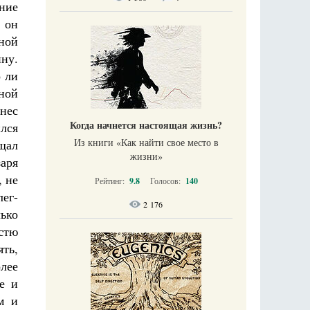
ние
м он
ной
ину.
о ли
ной
нес
Когда начнется настоящая жизнь?
ился
Из книги «Как найти свое место в
щал
жизни​»
аря
, не
Рейтинг:
9.8
Голосов:
140
лег-
2 176
ько
естю
ять,
олее
е и
м и