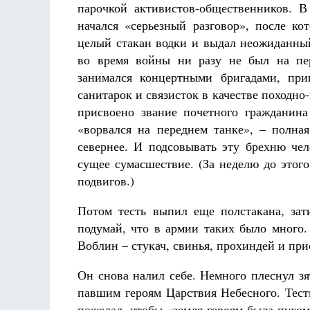
парочкой активистов-общественников. В
начался «серьезный разговор», после ко
целый стакан водки и выдал неожиданный
во время войны ни разу не был на пер
занимался концертными бригадами, при
санитарок и связисток в качестве походно-
присвоено звание почетного гражданина 
«ворвался на переднем танке», – полна
севернее. И подсовывать эту брехню че
сущее сумасшествие. (За неделю до этог
подвигов.)
Потом тесть выпил еще полстакана, зати
подумай, что в армии таких было много
Воблин – стукач, свинья, прохиндей и пр
Он снова налил себе. Немного плеснул зя
павшим героям Царствия Небесного. Тест
пожелал, чтобы «земля героям была пухо