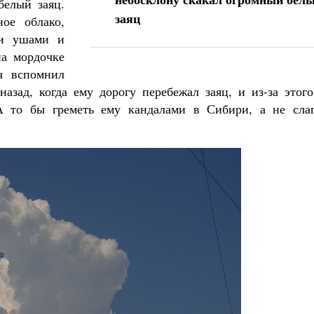
белый заяц.
заяц
ное облако,
ми ушами и
на мордочке
ч вспомнил
азад, когда ему дорогу перебежал заяц, и из-за этого
 А то бы греметь ему кандалами в Сибири, а не слаг