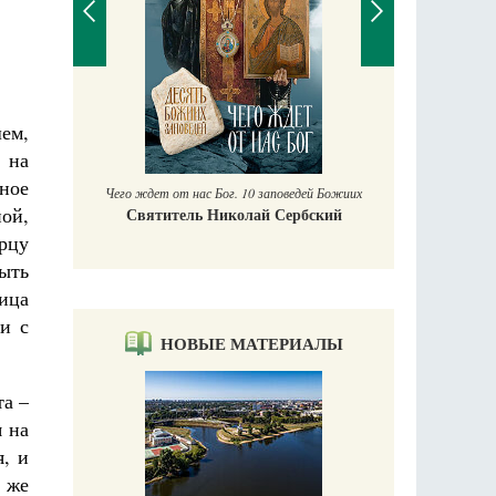
П
ем,
Е
аучись у
 на
жное
Чего ждет от нас Бог. 10 заповедей Божиих
ной,
Святитель Николай Сербский
рцу
рыть
вица
 и с
НОВЫЕ МАТЕРИАЛЫ
та –
я на
я, и
 же