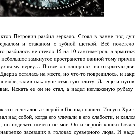
иктор Петрович разбил зеркало. Стоял в ванне под душ
Великомученик Георгий Победоносец. Н
зеркалом и стаканом с зубной щеткой. Всё полетело
святого
Роман Котов
то разбилось не стекло 15 на 10 сантиметров, а эрмита
Как найти своё место в жизни
и небольшое замкнутое пространство ванной тому причи
Кирилл Мурышев
слуховому нерву… Потом он напоролся на открытую две
Дверца осталась на месте, но что-то повредилось, и зак
ал кофе, залив накануне отмытую плиту. Да еще и пуго
ван. Искать ее он не стал, а надел неглаженую рубаху
ак это сочеталось с верой в Господа нашего Иисуса Хрис
л над собой, когда его уличали в его слабости, и каялс
, но поделать ничего не мог. Он и черной кошки боялс
 накрепко засевших в головах суеверного люда. И надо