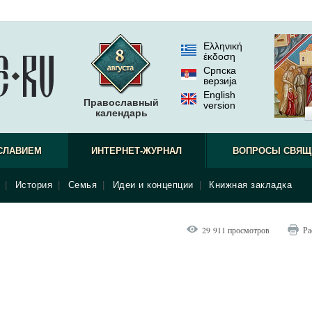
Ελληνική
έκδοση
Српска
верзиjа
English
Православный
version
календарь
СЛАВИЕМ
ИНТЕРНЕТ-ЖУРНАЛ
ВОПРОСЫ СВЯЩ
|
История
|
Семья
|
Идеи и концепции
|
Книжная закладка
29 911 просмотров
Ра