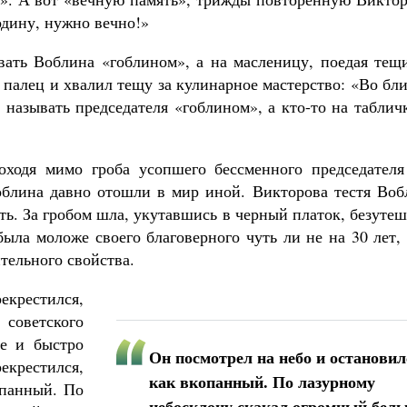
Родину, нужно вечно!»
вать Воблина «гоблином», а на масленицу, поедая тещ
палец и хвалил тещу за кулинарное мастерство: «Во бл
 называть председателя «гоблином», а кто-то на таблич
оходя мимо гроба усопшего бессменного председателя
облина давно отошли в мир иной. Викторова тестя Воб
ать. За гробом шла, укутавшись в черный платок, безуте
была моложе своего благоверного чуть ли не на 30 лет,
тельного свойства.
рестился,
оветского
ве и быстро
Он посмотрел на небо и остановил
крестился,
как вкопанный. По лазурному
опанный. По
небосклону скакал огромный бел