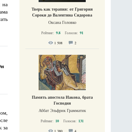
 на
Тверь как терапия: от Григория
ама
Сороки до Валентина Сидорова
ать
Оксана Головко
Рейтинг:
9.8
Голосов:
91
1 508
2
Он
Память апостола Иакова, брата
Господня
Аббат Эльфрик Грамматик
ом,
осле
Рейтинг:
10
Голосов:
131
к за
1 380
4