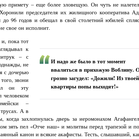
гую примету – еще более зловещую. Он чуть не налетел
 Хоронили председателя их жилищного кооператива Ад
 до 96 годов и обещал в свой столетний юбилей спляс
ие свое он исполнит.
и, пока тот
аглядывал к
литрук – с
И надо же было в тот момент
однажды, не
ввалиться в прихожую Воблину. 
я с дочерью
грозно загудел: «Дожили! Из твоей
 того, звони
квартиры попы выходят!»
ил он эту
л человеком
рмейски –
трусах. А в
, когда захлопнулась дверь за иеромонахом Агафангел
хом зять пел «Отче наш» и молитвы перед трапезой и п
каянный канон и всякие акафисты. Тесть, слышавший, ка