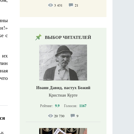
3 431
21
ины
ин!»
ке с
ВЫБОР ЧИТАТЕЛЕЙ
 их
лин
шная
 что
Иоанн Давид, пастух Божий
Кристиан Курте
Рейтинг:
9.9
Голосов:
1167
20 730
9
ся
ый