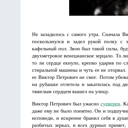
Не заладилось с самого утра. Сначала В
поскользнулся и задел рукой полку с 
Разлуки не будет
кафельный пол. Звон был такой силы, буд
Фредерика де Грааф
двухметровое венецианское зерцало. То л
то ли сердце екнуло, крепко ударив по 
стиральной машины и чуть ее не оторвал. 
ее Виктор Петрович не смог. Потом убеж
на рубашке отлетела и закатилась под ди
тяжелым сердцем вышел на улицу.
Виктор Петрович был ужасно
суеверен
. К
даже ему не было понятно. Он и подшучива
исповеди, и искренне бранил себя в душе
разбитых зеркал, и всех дурных примет,