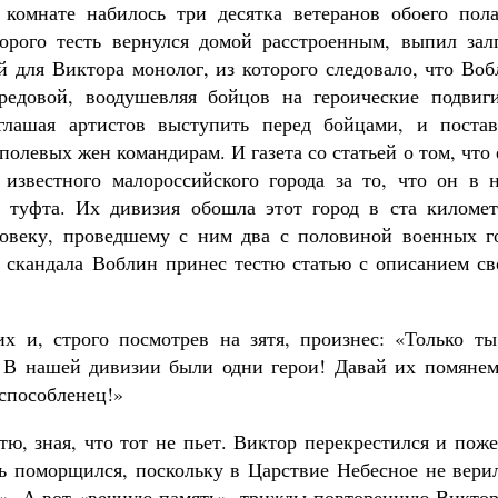
 комнате набилось три десятка ветеранов обоего пола
торого тесть вернулся домой расстроенным, выпил зал
 для Виктора монолог, из которого следовало, что Воб
едовой, воодушевляя бойцов на героические подвиги
глашая артистов выступить перед бойцами, и постав
полевых жен командирам. И газета со статьей о том, что
известного малороссийского города за то, что он в н
я туфта. Их дивизия обошла этот город в ста километ
ловеку, проведшему с ним два с половиной военных го
о скандала Воблин принес тестю статью с описанием св
х и, строго посмотрев на зятя, произнес: «Только ты
. В нашей дивизии были одни герои! Давай их помянем
испособленец!»
тю, зная, что тот не пьет. Виктор перекрестился и пож
ь поморщился, поскольку в Царствие Небесное не верил
м». А вот «вечную память», трижды повторенную Виктор