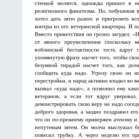
стенкой молятся, однажды пришел в не
религиозного фанатизма. Но, побушевав 
хотел дать зятю разнос и пригрозить в
контры из его ветеранской квартиры. И 
Вместо приветствия он грозно загудел: «
от явного преувеличения (поскольку 
воблинской бестактности тесть вдруг 
упомянутую фразу насчет того, чтобы сво
безумной тирадой насчет того, как до
сообщить куда надо. Угрозу свою он и
перестройки, и народ активно входил во в
вызвал «куда надо», а позвонил ему как
ветеранов, а если тот вдруг уверовал
демонстрировать свою веру не надо сосед
доброго здоровья, а заодно поздравил ег
что он по-прежнему привержен атеизму и ч
непутевым зятем. Он молча выслушал бо
повесил трубку. А через неделю его пр