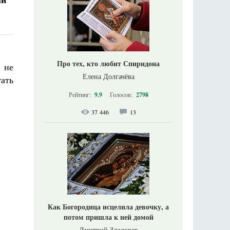
Про тех, кто любит Спиридона
 не
Елена Долгачёва
ать
Рейтинг:
9.9
Голосов:
2798
37 446
13
Как Богородица исцелила девочку, а
потом пришла к ней домой
Дмитрий Злодорев