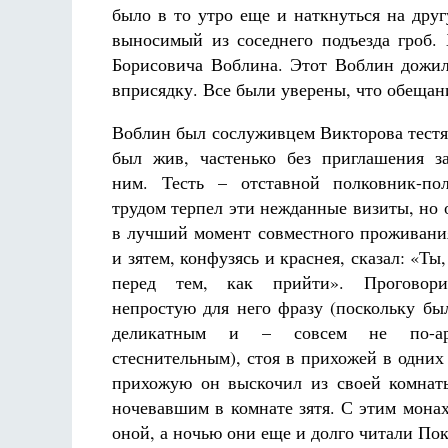
было в то утро еще и наткнуться на дру
выносимый из соседнего подъезда гроб.
Борисовича Воблина. Этот Воблин дожил
вприсядку. Все были уверены, что обещан
Воблин был сослуживцем Викторова тестя 
был жив, частенько без приглашения з
ним. Тесть – отставной полковник-по
трудом терпел эти нежданные визиты, но 
в лучший момент совместного проживани
и зятем, конфузясь и краснея, сказал: «Ты,
перед тем, как прийти». Проговор
непростую для него фразу (поскольку бы
деликатным и – совсем не по-а
стеснительным), стоя в прихожей в одних 
прихожую он выскочил из своей комнаты
ночевавшим в комнате зятя. С этим мона
оной, а ночью они еще и долго читали По