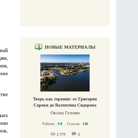
НОВЫЕ МАТЕРИАЛЫ
ный
ям,
ия,
ние
стве
Тверь как терапия: от Григория
Сороки до Валентина Сидорова
Оксана Головко
тьих
нан
Рейтинг:
9.8
Голосов:
140
ов,
2 375
2