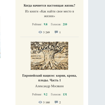
Когда начнется настоящая жизнь?
Из книги «Как найти свое место в
жизни​»
Рейтинг:
9.8
Голосов:
210
3 249
1
Европейский нацизм: корни, крона,
плоды. Часть 1
Александр Мосякин
Рейтинг:
9.2
Голосов:
131
3 160
2