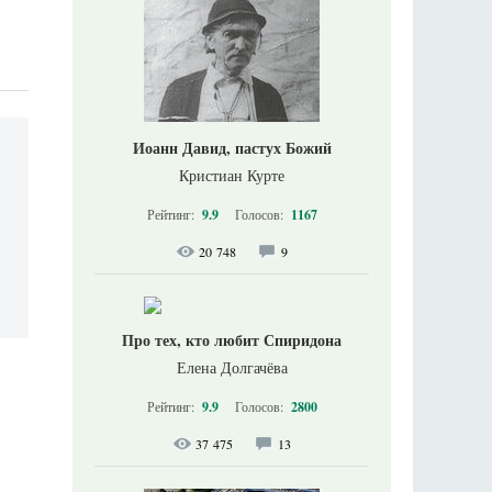
Иоанн Давид, пастух Божий
Кристиан Курте
Рейтинг:
9.9
Голосов:
1167
20 748
9
Про тех, кто любит Спиридона
Елена Долгачёва
Рейтинг:
9.9
Голосов:
2800
37 475
13