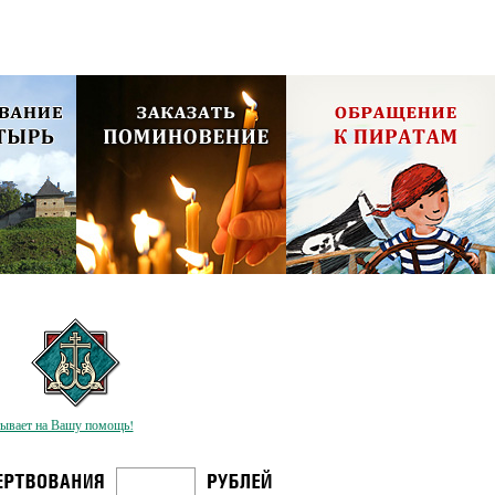
олия,
Псково-Печерский монастырь