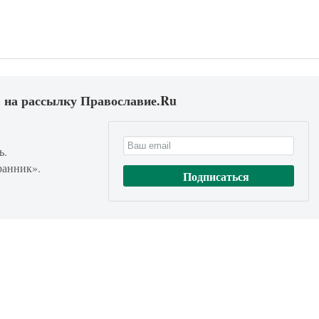
 на рассылку Православие.Ru
ь.
ранник».