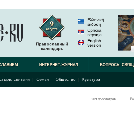
Ελληνική
έκδοση
Српска
верзиjа
English
Православный
version
календарь
СЛАВИЕМ
ИНТЕРНЕТ-ЖУРНАЛ
ВОПРОСЫ СВЯЩ
стыри, святыни
|
Семья
|
Общество
|
Культура
209 просмотров
Ра