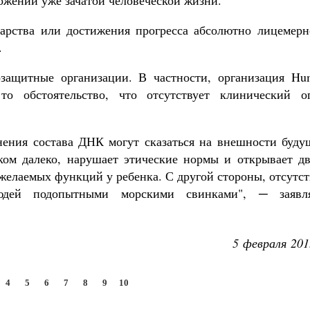
ожении уже зачатой человеческой жизни.
карства или достижения прогресса абсолютно лицемерн
.
озащитные организации. В частности, организация Hu
то обстоятельство, что отсутствует клинический о
нения состава ДНК могут сказаться на внешности буду
ком далеко, нарушает этические нормы и открывает дв
 желаемых функций у ребенка. С другой стороны, отсутс
юдей подопытными морскими свинками", ─ заявл
5 февраля 201
4
5
6
7
8
9
10