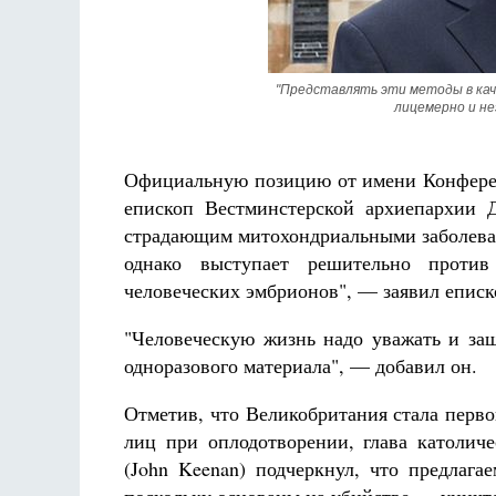
"Представлять эти методы в кач
лицемерно и не
Официальную позицию от имени Конферен
епископ Вестминстерской архиепархии 
страдающим митохондриальными заболеван
однако выступает решительно против
человеческих эмбрионов", — заявил еписко
"Человеческую жизнь надо уважать и защ
одноразового материала", — добавил он.
Отметив, что Великобритания стала перво
лиц при оплодотворении, глава католи
(John Keenan) подчеркнул, что предлаг