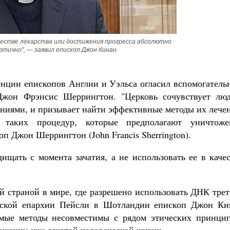
естве лекарства или достижения прогресса абсолютно 
этично", — заявил епископ Джон Кинан.
ции епископов Англии и Уэльса огласил вспомогатель
Джон Фрэнсис Шеррингтон. "Церковь сочувствует люд
иями, и призывает найти эффективные методы их лечен
 таких процедур, которые предполагают уничтоже
п Джон Шеррингтон (John Francis Sherrington).
ищать с момента зачатия, а не использовать ее в каче
й страной в мире, где разрешено использовать ДНК тре
ческой епархии Пейсли в Шотландии епископ Джон Ки
аемые методы несовместимы с рядом этических принцип