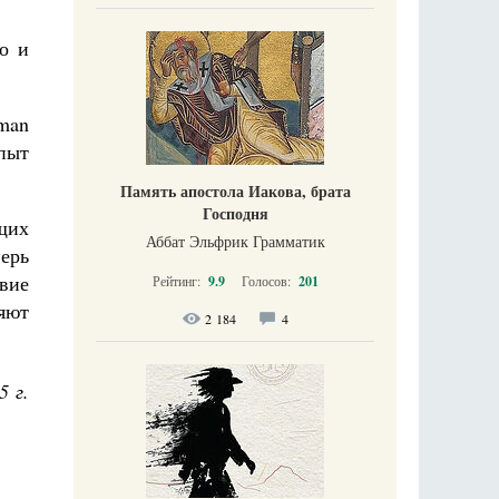
о и
man
пыт
Память апостола Иакова, брата
Господня
щих
Аббат Эльфрик Грамматик
ерь
твие
Рейтинг:
9.9
Голосов:
201
яют
2 184
4
5 г.