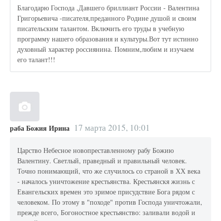
Благодарю Господа ,Давшего бриллиант России - Валентина
Григорьевича -писателя,преданного Родине душой и своим
писательским талантом. Включить его труды в учебную
программу нашего образования и культуры.Вот тут истинно
духовный характер россиянина. Помним,любим и изучаем
его талант!!!
17 марта 2015, 10:01
раба Божия Ирина
Царство Небесное новопреставленному рабу Божию
Валентину. Светлый, праведный и правильный человек.
Точно понимающий, что же случилось со страной в ХХ века
- началось уничтожение крестьянства. Крестьянскя жизнь с
Евангельских времен это зримое присудствие Бога рядом с
человеком. По этому в "походе" против Господа уничтожали,
прежде всего, Богоностное крестьянство: заливали водой и