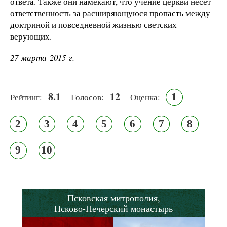
ответа. Также они намекают, что учение церкви несет
ответственность за расширяющуюся пропасть между
доктриной и повседневной жизнью светских
верующих.
27 марта 2015 г.
8.1
12
1
Рейтинг:
Голосов:
Оценка:
2
3
4
5
6
7
8
9
10
Псковская митрополия,
Псково-Печерский монастырь