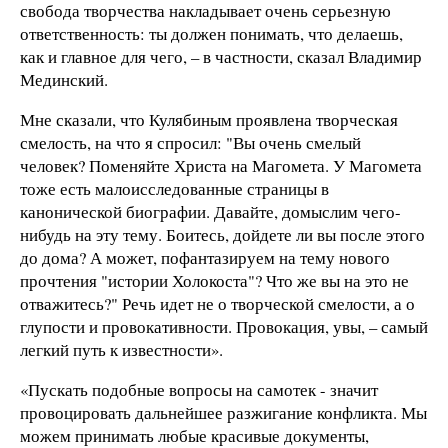
свобода творчества накладывает очень серьезную
ответственность: ты должен понимать, что делаешь,
как и главное для чего,
–
в частности, сказал Владимир
Мединский.
Мне сказали, что Кулябиным проявлена творческая
смелость, на что я спросил: "Вы очень смелый
человек? Поменяйте Христа на Магомета. У Магомета
тоже есть малоисследованные страницы в
канонической биографии. Давайте, домыслим чего-
нибудь на эту тему. Боитесь, дойдете ли вы после этого
до дома? А может, пофантазируем на тему нового
прочтения "истории Холокоста"? Что же вы на это не
отважитесь?" Речь идет не о творческой смелости, а о
глупости и провокативности. Провокация, увы, – самый
легкий путь к известности
»
.
«Пускать подобные вопросы на самотек - значит
провоцировать дальнейшее разжигание конфликта. Мы
можем принимать любые красивые документы,