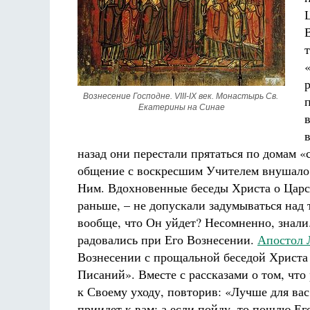
Вознесение Господне. VIII-IX век. Монастырь Св. 
Екатерины на Синае
назад они перестали прятаться по домам «
общение с воскресшим Учителем внушало и
Ним. Вдохновенные беседы Христа о Царст
раньше, – не допускали задумываться над т
вообще, что Он уйдет? Несомненно, знали.
радовались при Его Вознесении.
Апостол 
Вознесении с прощальной беседой Христа 
Писаний». Вместе с рассказами о том, что
к Своему уходу, повторив: «Лучше для вас
приидет к вам; а если пойду, то пошлю Ег