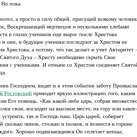
 Но пока
хотел, а просто в силу общей, присущей всякому челове
ек, Воскрешающий мертвецов и несколькими хлебами
та в глазах учеников еще вырос после Христова
о и они, и будущие ученики последуют за Христом не
я Христова, а потому, что так делает и учит Авторитет 
Святого Духа – Христу необходимо скрыть Свое
ения с учениками. И отныне со Христом соединяет Свято
ца.
нии Господнем, видят и в этом событии заботу Промысла
й Ростовский
приводит яркую иллюстрацию того, каким
нам Его помощь. «Как какой-либо царь, собрав множеств
олки свои, восходит на высокое место, на гору или какое
 устроить, так и Господь наш, Царь царей, собирает
 сколько чинов, столько и полков, и вознесся в горние
аждого. Хорошо подвизающимся Он сплетает венцы,