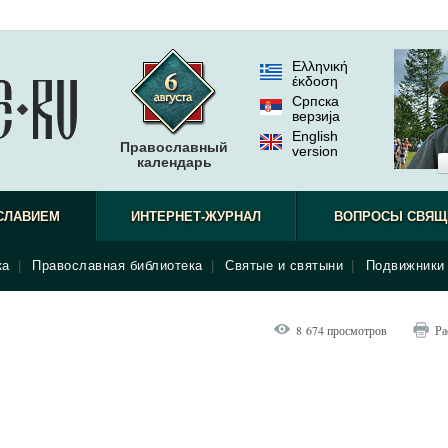
Ελληνική
έκδοση
Српска
верзиjа
English
Православный
version
календарь
СЛАВИЕМ
ИНТЕРНЕТ-ЖУРНАЛ
ВОПРОСЫ СВЯЩ
ка
|
Православная библиотека
|
Святые и святыни
|
Подвижники 
8 674 просмотров
Ра