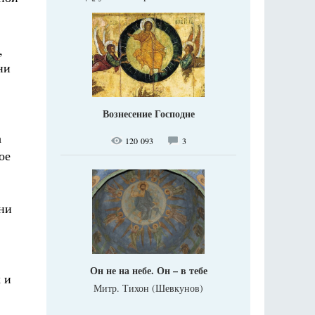
,
ни
Вознесение Господне
а
120 093
3
ое
они
Он не на небе. Он – в тебе
 и
Митр. Тихон (Шевкунов)