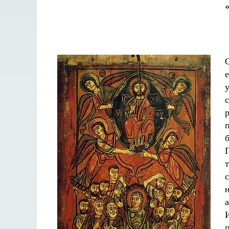
Разлуки не будет
Фредерика де Грааф