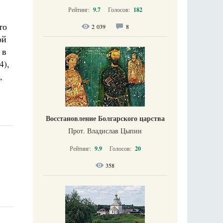
Рейтинг:
9.7
Голосов:
182
то
2 039
8
ой
 в
4),
,
Восстановление Болгарского царства
Прот. Владислав Цыпин
Рейтинг:
9.9
Голосов:
20
358