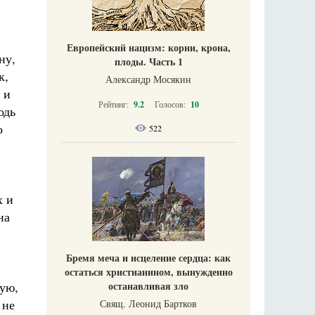
Европейский нацизм: корни, крона,
ну,
плоды. Часть 1
к,
Александр Мосякин
 и
Рейтинг:
9.2
Голосов:
10
одь
о
522
х и
на
Бремя меча и исцеление сердца: как
остаться христианином, вынужденно
ную,
останавливая зло
 не
Свящ. Леонид Бартков