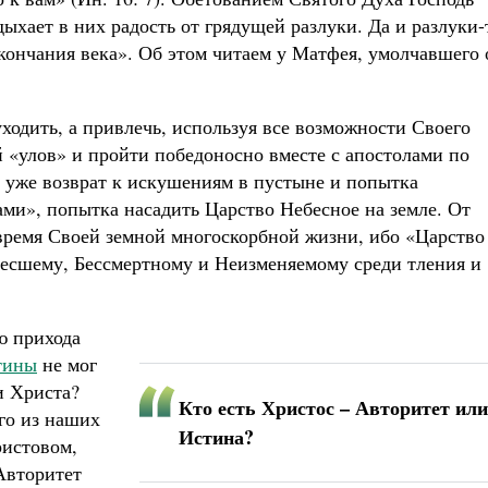
дыхает в них радость от грядущей разлуки. Да и разлуки-
 скончания века». Об этом читаем у Матфея, умолчавшего 
ходить, а привлечь, используя все возможности Своего
й «улов» и пройти победоносно вместе с апостолами по
ы уже возврат к искушениям в пустыне и попытка
ми», попытка насадить Царство Небесное на земле. От
 время Своей земной многоскорбной жизни, ибо «Царство
кресшему, Бессмертному и Неизменяемому среди тления и
ю прихода
тины
не мог
и Христа?
Кто есть Христос – Авторитет или
ого из наших
Истина?
ристовом,
 Авторитет