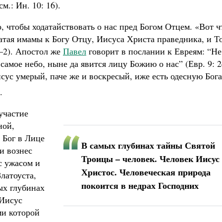
м.: Ин. 10: 16).
о, чтобы ходатайствовать о нас пред Богом Отцем. «Вот ч
атая имамы к Богу Отцу, Иисуса Христа праведника, и Т
1–2). Апостол же
Павел
говорит в послании к Евреям: “Не
самое небо, ныне да явится лицу Божию о нас” (Евр. 9: 2
сус умерый, паче же и воскресый, иже есть одесную Бога
.
участие
ной,
 Бог в Лице
В самых глубинах тайны Святой
и вознес
Троицы – человек. Человек Иисус
с ужасом и
Христос. Человеческая природа
латоуста,
покоится в недрах Господних
ых глубинах
 Иисус
ми которой