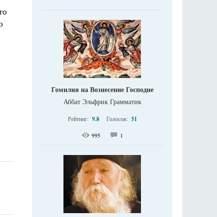
то
о
Гомилия на Вознесение Господне
Аббат Эльфрик Грамматик
Рейтинг:
9.8
Голосов:
51
995
1