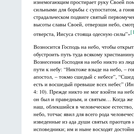
изнемогающим простирает руку Своей пом
сильными для борьбы с супостатом, а гоня
страдальческом подвиге святый первомуче
высоты славы Своей, отверзши небо, смотр
[
отверста, Иисуса стояща одесную силы”»
Возносится Господь на небо, чтобы открыт
обустроить путь туда всякому христианину
Вознесения Господня на небо никто из лю
пути к небу: “Никтоже взыде на небо, – г
апостол, – токмо сшедый с небесе”, “Сше
есть и восшедый превыше всех небес” (Ин.
4: 10). Прежде никто не мог взойти на неб
он был и праведным, и святым… Когда же
наш, облекшийся в человеческое естество,
небо, тотчас явил для всего рода человече
изведенные из ада души святых праотцев 
исповедники; им и ныне восходят достой