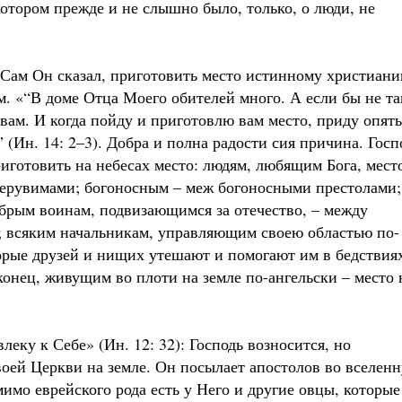
 котором прежде и не слышно было, только, о люди, не
к Сам Он сказал, приготовить место истинному христиани
. «“В доме Отца Моего обителей много. А если бы не та
 вам. И когда пойду и приготовлю вам место, приду опять
” (Ин. 14: 2–3). Добра и полна радости сия причина. Госп
риготовить на небесах место: людям, любящим Бога, мест
ерувимами; богоносным – меж богоносными престолами;
абрым воинам, подвизающимся за отечество, – между
; всяким начальникам, управляющим своею областью по-
торые друзей и нищих утешают и помогают им в бедствия
аконец, живущим во плоти на земле по-ангельски – место 
леку к Себе» (Ин. 12: 32): Господь возносится, но
оей Церкви на земле. Он посылает апостолов во вселен
мимо еврейского рода есть у Него и другие овцы, которые