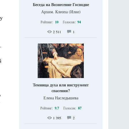
Беседа на Вознесение Господне
Архим. Клеопа (Илие)
ку
Рейтинг:
10
Голосов:
94
2 511
1
–
й
Темница духа или инструмент
спасения?
о
Елена Наследышева
-
Рейтинг:
9.7
Голосов:
87
1 395
2