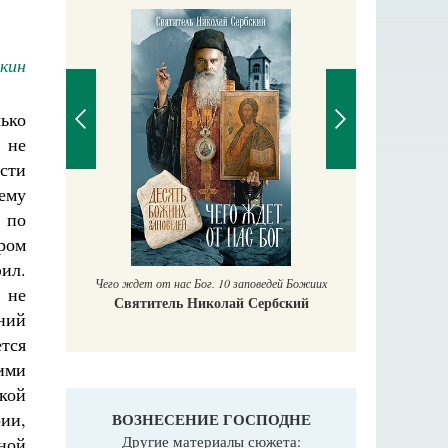
кин
ько
 не
сти
ему
П
, по
Е
ором
аучись у
ил.
Чего ждет от нас Бог. 10 заповедей Божиих
 не
Святитель Николай Сербский
яний
тся
ими
кой
ии,
ВОЗНЕСЕНИЕ ГОСПОДНЕ
Другие материалы сюжета:
ной