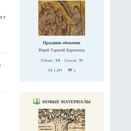
ш с
Праздник обожения
Иерей Тарасий Борозенец
Рейтинг:
9.8
Голосов:
93
ы
1 477
1
НОВЫЕ МАТЕРИАЛЫ