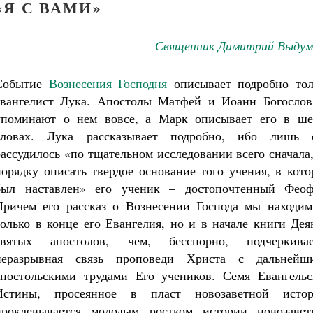
«Я С ВАМИ»
Священник Димитрий Выдум
Событие
Вознесения Господня
описывает подробно тол
евангелист Лука. Апостолы Матфей и Иоанн Богослов
упоминают о нем вовсе, а Марк описывает его в ше
словах. Лука рассказывает подробно, ибо лишь 
рассудилось «по тщательном исследовании всего сначала
порядку описать твердое основание того учения, в кот
Великомученик Георгий Победоносец. Н
святого
был наставлен» его ученик – достопочтенный Феоф
Роман Котов
Как найти своё место в жизни
Причем его рассказ о Вознесении Господа мы находим
Кирилл Мурышев
только в конце его Евангелия, но и в начале книги Де
святых апостолов, чем, бесспорно, подчеркивае
неразрывная связь проповеди Христа с дальнейш
апостольскими трудами Его учеников. Семя Евангельс
Истины, просеянное в пласт новозаветной истор
проклевывается молодым ростком истории новозавет