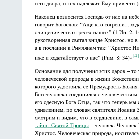
сего двора, и тех надлежит Ему привести (с
Наконец возносится Господь от нас на неб
говорит Богослов: “Аще кто согрешит, ход
очищение есть о гресех наших” (1 Ин. 2: 
рукотворенная святая вниде Христос, но в 
а в послании к Римлянам так: “Христос Ии
[4]
иже и ходатайствует о нас” (Рим. 8: 34)»
Основание для получения этих даров – то 
человеческой природы в жизни Божествен
которого удостоила ее Премудрость Божия.
Богочеловека соединился с человечеством 
его одесную Бога Отца, так что теперь мы 
удивлением, по словам святителя Иоанна З
смотрим и видим, что в сердцевине, в сам
тайны Святой Троицы
– человек. Человек
Христос. Человеческая природа, носителя