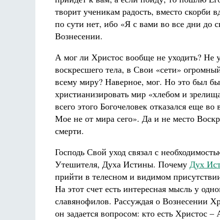
творит ученикам радость, вместо скорби в
по сути нет, ибо «Я с вами во все дни до
Вознесении.
А мог ли Христос вообще не уходить? Не у
воскресшего тела, в Свои «сети» огромны
всему миру? Наверное, мог. Но это был б
христианизировать мир «хлебом и зрелища
всего этого Богочеловек отказался еще во
Мое не от мира сего». Да и не место Вос
смерти.
Господь Свой уход связал с необходимость
Утешителя, Духа Истины. Почему
Дух Ис
прийти в телесном и видимом присутстви
На этот счет есть интересная мысль у одн
славянофилов. Рассуждая о Вознесении Х
он задается вопросом: кто есть Христос –