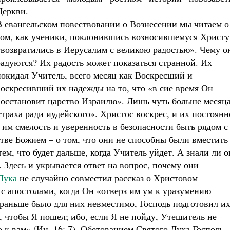
Церкви.
В евангельском повествовании о Вознесении мы читаем о
том, как ученики, поклонившись возносившемуся Христу
«возвратились в Иерусалим с великою радостью». Чему о
радуются? Их радость может показаться странной. Их
покидал Учитель, всего месяц как Воскресший и
воскресивший их надежды на то, что «в сие время Он
восстановит царство Израилю». Лишь чуть больше месяц
страха ради иудейского». Христос воскрес, и их постоянн
м смелость и уверенность в безопасности быть рядом с
ве Божием – о том, что они не способны были вместить
ем, что будет дальше, когда Учитель уйдет. А знали ли 
 Здесь и укрывается ответ на вопрос, почему они
Лука
не случайно совместил рассказ о Христовом
с апостолами, когда Он «отверз им ум к уразумению
 раньше было для них невместимо, Господь подготовил их
, чтобы Я пошел; ибо, если Я не пойду, Утешитель не
о к вам» (Ин. 16: 7). Обетованием Святого Духа Господь