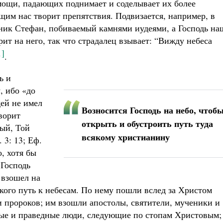
ощи, падающих поднимает и соделывает их более
щим нас творит препятствия. Подвизается, например, в
ник Стефан, побиваемый камнями иудеями, а Господь на
ит на него, так что страдалец взывает: “Вижду небеса
1]
.
ь и
, ибо «до
дей не имел
Возносится Господь на небо, чтоб
оворит
открыть и обустроить путь туда
дый, Той
всякому христианину
 3: 13; Еф.
о, хотя бы
 Господь
 взошел на
ского путь к небесам. По нему пошли вслед за Христом
и пророков; им взошли апостолы, святители, мученики и
ные и праведные люди, следующие по стопам Христовым;