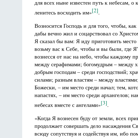
для всех ныне известен путь к небесам, о
[2]
ленитесь восходить им»
.
Возносится Господь и для того, чтобы, ка
дабы вечно жил и соцарствовал со Христом
Я сказал бы вам: Я иду приготовить место
возьму вас к Себе, чтобы и вы были, где Я
вознесся от нас на небо, чтобы каждому п
между серафимами; богомудрым – между х
добрым господам – среди господствий; хр
силами; разным властям – между властями
Божески, – им место среди начал; тем, ко
напастях, – им место среди архангелов; н
[3]
небесах вместе с ангелами»
.
«Когда Я вознесен буду от земли, всех прив
продолжает совершать дело насаждения Св
всюду сопутствуя и содействуя им, ибо по