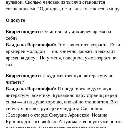
нулевой. Сколько человек из тысячи становятся
священниками? Один-два, остальные остаются в миру.
О досуге
Корреспондент:
Остается ли у архиерея время на
себя?
Владыка Варсонофий:
Это зависит от возраста. Если
архиерей молодой — он, конечно, может, и находит
время на досуг. Но у меня, наверное, уже возраст не
тот.
Корреспондент:
И художественную литературу не
читаете?
Владыка Варсонофий:
Я предпочитаю духовную
литературу, аскетику. Буквально пару страниц перед
сном — и на душе хорошо, спокойно становится. Вот
сейчас я читаю труд архимандрита Софрония
(Сахарова) о старце Силуане Афонском. Иоанна
Кронштадтского люблю. А художественную уже почти
и не открываю. В молодости увлекался военной