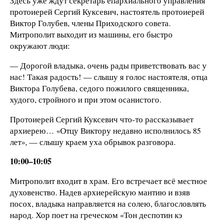
Здесь уже ждут секретарь епархиального управления
протоиерей Сергий Куксевич, настоятель протоиерей
Виктор Голубев, члены Приходского совета.
Митрополит выходит из машины, его быстро
окружают люди:
— Дорогой владыка, очень рады приветствовать вас у
нас! Такая радость! — слышу я голос настоятеля, отца
Виктора Голубева, седого пожилого священника,
худого, стройного и при этом осанистого.
Протоиерей Сергий Куксевич что-то рассказывает
архиерею… «Отцу Виктору недавно исполнилось 85
лет», — слышу краем уха обрывок разговора.
10:00–10:05
Митрополит входит в храм. Его встречает всё местное
духовенство. Надев архиерейскую мантию и взяв
посох, владыка направляется на солею, благословлять
народ. Хор поет на греческом «Тон деспотин кэ