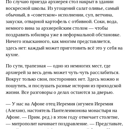
По случаю приезда архиерея стол накрыт в здании
воскресной школы. Из угощений салат оливье, самый
обычный, в «советском» исполнении, суп, ветчина,
закуски, отварной картофель с отбивной. Соки, вода,
немного вина за архиерейским столом — чтобы
поздравить юбиляра уже в неформальной обстановке.
Ничего изысканного, как многим представляется,
здесь нет: каждый может приготовить всё это у себя на
кухне.
По сути, трапезная — одно из немногих мест, где
архиерей за весь день может чуть-чуть расслабиться.
Вокруг только свои, посторонних нет. Здесь можно и
пошутить, и послушать разные истории из приходской
жизни. Все разговоры о делах остаются за дверью.
— У нас на Афоне отец Иеремия (игумен Иеремия
(Алехин), настоятель Пантелеимонова монастыря на
Афоне. — Прим. ред.) в этом году отмечает столетие,
— митрополит начинает поздравление. — Представьте,