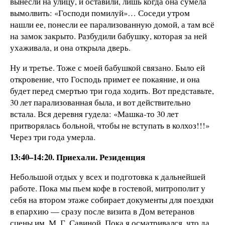
вынесли на улицу, и оставили, лишь когда она сумела
вымолвить: «Господи помилуй»… Соседи утром
нашли ее, понесли ее парализованную домой, а там всё
на замок закрыто. Разбудили бабушку, которая за ней
ухаживала, и она открыла дверь.
Ну и третье. Тоже с моей бабушкой связано. Было ей
откровение, что Господь примет ее покаяние, и она
будет перед смертью три года ходить. Вот представьте,
30 лет парализованная была, и вот действительно
встала. Вся деревня гудела: «Машка-то 30 лет
притворялась больной, чтобы не вступать в колхоз!!!»
Через три года умерла.
13:40–14:20. Приехали. Резиденция
Небольшой отдых у всех и подготовка к дальнейшей
работе. Пока мы пьем кофе в гостевой, митрополит у
себя на втором этаже собирает документы для поездки
в епархию — сразу после визита в Дом ветеранов
сцены им. М. Г. Савиной. Пока я осматривался, что да