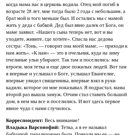
когда мама нас в церковь водила. Отец мой погиб в
возрасте 28 лет, мне тогда было 2 года с небольшим, а
брат мой и того меньше был. И остались мы с мамой
жить у деда с бабкой. Дед был явно далек от Бога, он
маме заявил: «Нашего сына теперь нет, вот и вы
уходите, живите, где хотите». Спасла нас дедова
сестра: «Тонь, — говорит она моей маме, — приходи к
нам жить». «К нам» — это в пчельник, куда на зиму
пчелиные ульи убирают. Так там и поселились: мы
втроем, моя тетка и еще двое пожилых людей. Вот там
я впервые и услышал о Боге, услышал Евангелие,
впервые увидел священника, впервые взял в руки
кадило, которое он мне показывал. Я подрастал, мама
второй раз вышла замуж. Отчим стал ставить большой
дом, в нем мы все и поселились. И вот здесь первое
явное чудо с нами случилось.
Корреспондент:
Весь внимание!
Владыка Варсонофий:
Тетка, а я ее называл
бабушкой, парализована была. Повезли мы ее — на