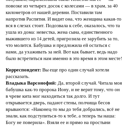
повозке из четырех досок с колесами — в храм, за 40
километров от нашей деревни. Поставили там
напротив Распятия. И видит она, что женщина какая-то
вся в слезах стоит. Подозвала к себе, оказалось, что та
ушла из дома: невестка, жена сына, единственного
выжившего из 14 детей, пригрозила ее зарубить за то,
что молится. Бабушка и предложила ей остаться с
нами, да ухаживать за ней. Вот как бывает, ведь надо
было встретиться нам именно в это время в этом месте!
Корреспондент:
Вы еще про один случай хотели
рассказать.
Владыка Варсонофий:
Да, второй случай. Читала моя
бабушка как-то пророка Иону, и не верит тому, что он
в чреве кита мог находиться так долго. И тут
открывается дверь, падают стены, полчища бесов
врываются: «Наконец-то мы до тебя добрались, всё не
знали, как подступиться-то к тебе, а теперь ты наша:
Богу не поверила». Взяли ее и прямо на простыни