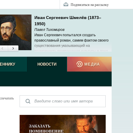
Подписаться на рассылку
Иван Сергеевич Шмелёв (1873–
1950)
Павел Тихомиров
Иван Сергеевич попытался создать
православный роман, самим фактом своего
существования указывающий на
возможность возвращения культуры в лоно
Церкви.
ЕННИКУ
НОВОСТИ
МЕДИА
спечатать