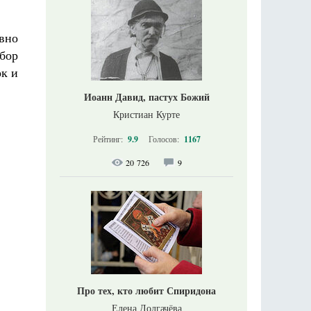
вно
бор
к и
Иоанн Давид, пастух Божий
Кристиан Курте
Рейтинг:
9.9
Голосов:
1167
20 726
9
Про тех, кто любит Спиридона
Елена Долгачёва