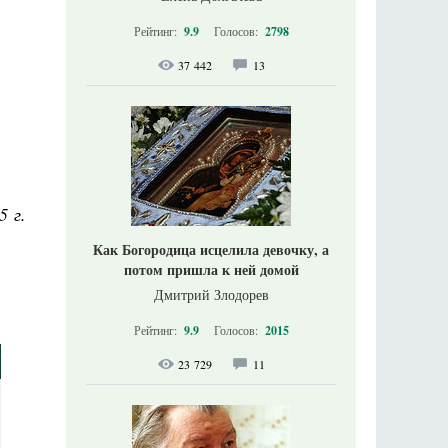
Рейтинг:
9.9
Голосов:
2798
37 442
13
5 г.
Как Богородица исцелила девочку, а
потом пришла к ней домой
Дмитрий Злодорев
Рейтинг:
9.9
Голосов:
2015
23 729
11