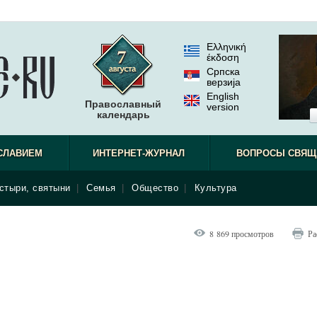
Ελληνική
έκδοση
Српска
верзиjа
English
Православный
version
календарь
СЛАВИЕМ
ИНТЕРНЕТ-ЖУРНАЛ
ВОПРОСЫ СВЯЩ
стыри, святыни
|
Семья
|
Общество
|
Культура
8 869 просмотров
Ра