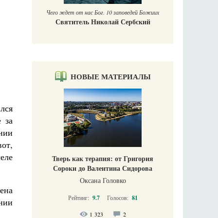
Чего ждет от нас Бог. 10 заповедей Божиих
Святитель Николай Сербский
НОВЫЕ МАТЕРИАЛЫ
ился
 за
нии
вот,
еле
Тверь как терапия: от Григория
Сороки до Валентина Сидорова
Оксана Головко
ена
Рейтинг:
9.7
Голосов:
81
нии
1 323
2