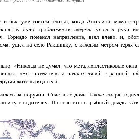
хожане у часовни святой блаженной Матроны
е
и был уже совсем близко, когда Ангелина, мама с тр
евшая в окно приближение смерча, взяла в руки ик
. Торнадо поменял направление, взял влево, и, обог
ома, ушел на село Ракшивку, с каждым метром теряя с
льно. «Никогда не думал, что металлопластиковые окна
давших.
«Все потемнело и начался такой страшный вой
другая жительница села.
алась за поручни. Спасла ее дочь. Также смерч поднял
машину с водителем. На село выпал рыбный дождь. Сти