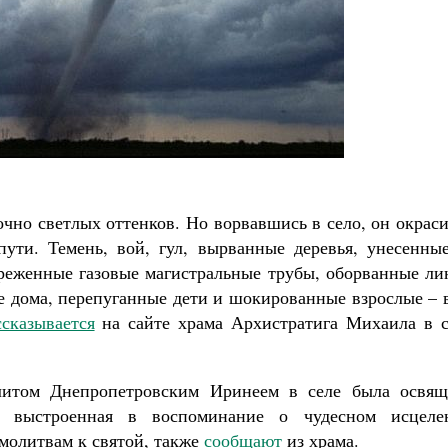
Роман Котов
Как найти своё место в жизни
Кирилл Мурышев
очно светлых оттенков. Но ворвавшись в село, он окрас
ути. Темень, вой, гул, вырванные деревья, унесенные
реженные газовые магистральные трубы, оборванные ли
е дома, перепуганные дети и шокированные взрослые – 
ссказывается
на сайте храма Архистратига Михаила в с
литом Днепропетровским Иринеем в селе была освящ
 выстроенная в воспоминание о чудесном исцеле
молитвам к святой, также
сообщают
из храма.