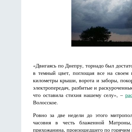
Разлуки не будет
Фредерика де Грааф
«Двигаясь по Днепру, торнадо был достат
в темный цвет, поглощая все на своем п
километры крыши, ворота и заборы, поко
электропередач, разбитые и раскуроченны
что оставила стихия нашему селу», –
ра
Волосское.
Ровно за две недели до этого митропо
часовня в честь блаженной Матроны,
прихожанина, произошедшего по горячим 