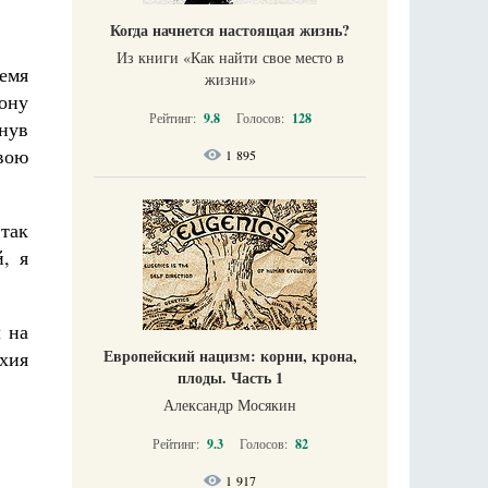
Когда начнется настоящая жизнь?
Из книги «Как найти свое место в
емя
жизни​»
ону
Рейтинг:
9.8
Голосов:
128
нув
вою
1 895
 так
, я
 на
Европейский нацизм: корни, крона,
хия
плоды. Часть 1
Александр Мосякин
Рейтинг:
9.3
Голосов:
82
1 917