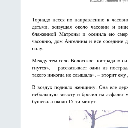
Владыка Ириней и при
Торнадо несся по направлению к часовн
детьми, живущая около часовни и вид
блаженной Матроны и осенила ею смерч
часовню, дом Ангелины и все соседние д
силу.
Между тем село Волосское пострадало си
гнутся»,
–
рассказывает один из постра
такого никогда не слышала»,
–
вторит ему 
В воздух подняло женщину. Она еле держ
небольшую высоту и бросил на асфальт 
бушевала около 15-ти минут.