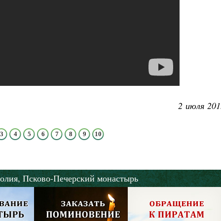
2 июля 201
3
4
5
6
7
8
9
10
олия,
Псково-Печерский монастырь