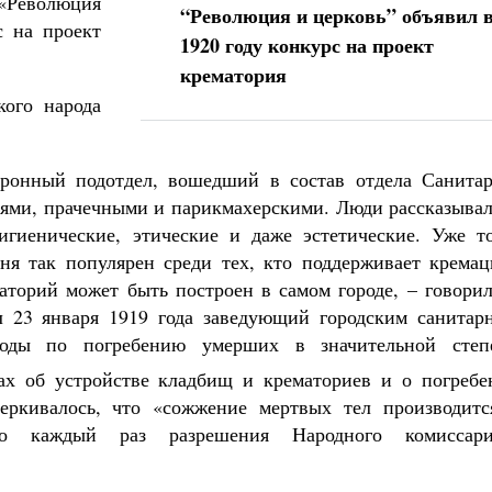
 «Революция
“Революция и церковь” объявил 
с на проект
1920 году конкурс на проект
крематория
кого народа
ронный подотдел, вошедший в состав отдела Санитар
нями, прачечными и парикмахерскими. Люди рассказывал
игиенические, этические и даже эстетические. Уже то
дня так популярен среди тех, кто поддерживает кремац
аторий может быть построен в самом городе, – говорил
л 23 января 1919 года заведующий городским санитар
оды по погребению умерших в значительной степ
ах об устройстве кладбищ и крематориев и о погребе
еркивалось, что «сожжение мертвых тел производитс
го каждый раз разрешения Народного комиссари