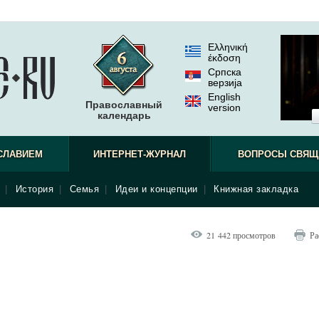
Ελληνική
έκδοση
Српска
верзиjа
English
Православный
version
календарь
СЛАВИЕМ
ИНТЕРНЕТ-ЖУРНАЛ
ВОПРОСЫ СВЯЩ
|
История
|
Семья
|
Идеи и концепции
|
Книжная закладка
21 442 просмотров
Ра