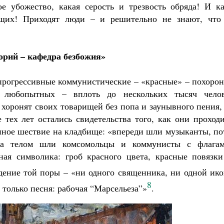
е убожество, какая серость и трезвость обряда! И ка
ющих! Приходят люди – и решительно не знают, что
орий – кафедра безбожия»
прогрессивные коммунистические – «красные» – похоро
о любопытных – вплоть до нескольких тысяч челов
хоронят своих товарищей без попа и заунывного пения,
 тех лет остались свидетельства того, как они проход
нное шествие на кладбище: «впереди шли музыканты, по
за телом шли комсомольцы и коммунисты с флагам
ая символика: гроб красного цвета, красные повязки
дение той поры – «ни одного священника, ни одной ик
8
 только песня: рабочая “Марсельеза”»
.