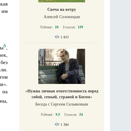
кая
Свеча на ветру
 им
Алексей Солоницын
Рейтинг:
10
Голосов:
159
1 833
6
ны
,
ек,
 без
или.
том
и».
«Нужна личная ответственность перед
 на
собой, семьей, страной и Богом»
оны,
Беседа с Сергеем Сельяновым
Рейтинг:
9.5
Голосов:
54
1 284