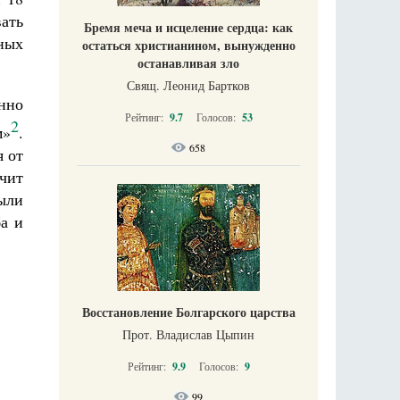
вать
Бремя меча и исцеление сердца: как
ных
остаться христианином, вынужденно
останавливая зло
Свящ. Леонид Бартков
нно
Рейтинг:
9.7
Голосов:
53
2
м»
.
658
я от
чит
были
ба и
Восстановление Болгарского царства
Прот. Владислав Цыпин
Рейтинг:
9.9
Голосов:
9
99