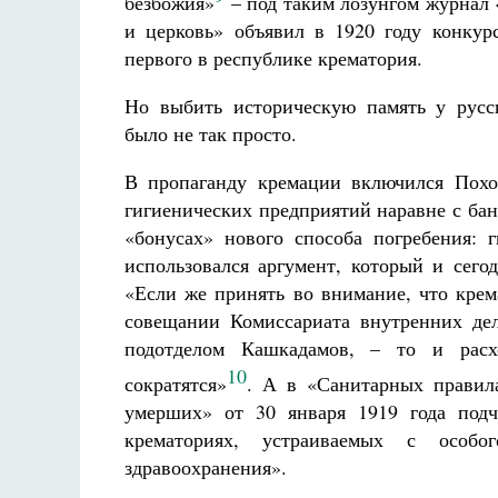
безбожия»
– под таким лозунгом журнал
и церковь» объявил в 1920 году конкур
первого в республике крематория.
Но выбить историческую память у русс
было не так просто.
В пропаганду кремации включился Похо
гигиенических предприятий наравне с ба
«бонусах» нового способа погребения: г
использовался аргумент, который и сего
«Если же принять во внимание, что крем
совещании Комиссариата внутренних де
подотделом Кашкадамов, – то и расх
10
сократятся»
. А в «Санитарных правил
умерших» от 30 января 1919 года подч
крематориях, устраиваемых с особо
здравоохранения».