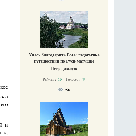
Учась благодарить Бога: педагогика
путешествий по Руси-матушке
Петр Давыдов
Рейтинг:
10
Голосов:
49
кое
356
года
него
й и
ых,