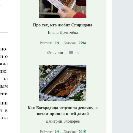
в
Про тех, кто любит Спиридона
Елена Долгачёва
Рейтинг:
9.9
Голосов:
2794
но-
37 380
13
и о
гда
ию:
 на
ным
ени
нии
Как Богородица исцелила девочку, а
я в
потом пришла к ней домой
ата
Дмитрий Злодорев
Рейтинг:
9.9
Голосов:
2015