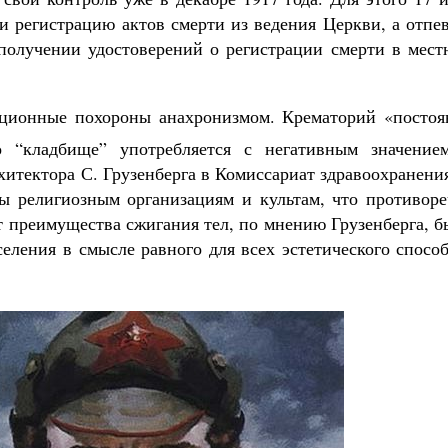
и регистрацию актов смерти из ведения Церкви, а отпе
получении удостоверений о регистрации смерти в мест
иционные похороны анахронизмом. Крематорий «постоя
о “кладбище” употребляется с негативным значение
хитектора С. Грузенберга в Комиссариат здравоохранени
ы религиозным организациям и культам, что противоре
т преимущества сжигания тел, по мнению Грузенберга, 
еления в смысле равного для всех эстетического спосо