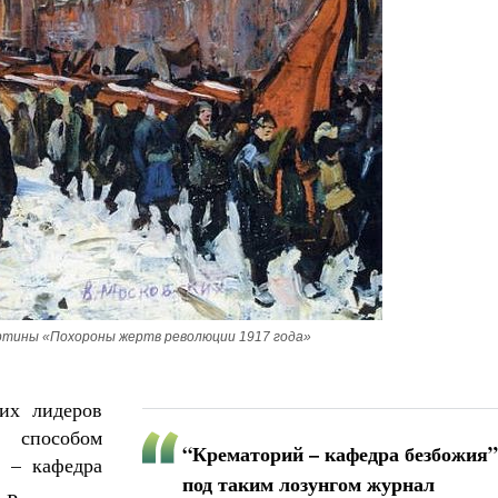
картины «Похороны жертв революции 1917 года»
их лидеров
 способом
“Крематорий – кафедра безбожия”
й – кафедра
под таким лозунгом журнал