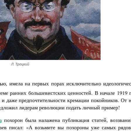
Л. Троцкий
ью, имела на первых порах исключительно идеологичес
теме ранних большевистских ценностей. В начале 1919 
и и даже предпочтительности кремации покойников. От 
предложил лидерам революции подать личный пример!
а
похорон была налажена публикация статей, воззвани
саев писал: «А возьмите вы похороны уже самых рядов