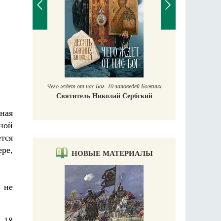
Православный мальчик
Екатерина Баканова
. 10 заповедей Божиих
колай Сербский
нная
ной
тся
ере,
НОВЫЕ МАТЕРИАЛЫ
 не
и 18