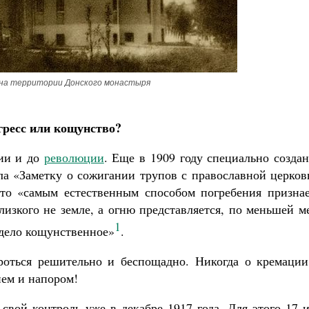
на территории Донского монастыря
Великомученик Георгий Победоносец. Научись у
святого
Роман Котов
Чего ждет от нас Бог
ресс или кощунство?
Святитель Ни
сии и до
революции
. Еще в 1909 году специально созда
а «Заметку о сожигании трупов с православной церков
что «самым естественным способом погребения признае
изкого не земле, а огню представляется, по меньшей м
1
 дело кощунственное»
.
оться решительно и беспощадно. Никогда о кремации
ием и напором!
свой контроль уже в декабре 1917 года. Для этого 17 