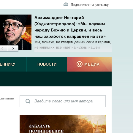
Подписаться на рассылку
Архимандрит Нектарий
(Хаджипетропулос): «Мы служим
народу Божию и Церкви, и весь
наш заработок направлен на это»
Мы, монахи, не кладем деньги себе в карман,
не копим их, всё идет на нужны нашей
общины.
ЕННИКУ
НОВОСТИ
МЕДИА
спечатать