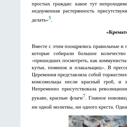
простых граждан: какое тут непроходимо
недоуменная растерянность присутству
5
делать»
.
«Кремат
Вместе с этим поощрялись правильные и 
которые собирали большое количеств
«пришедших посмотреть, как коммунисты 
кутьи, поминок и плакальщиц». В прессе
Церемония представляла собой торжестве
комсомольцы несли красный гроб, и 
Непременно присутствовала революционн
7
рукаве, красные флаги
. Главное нововве
ни одной молитвы, ни одного креста. Одна