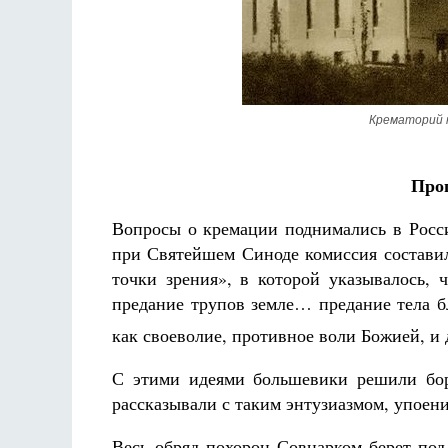
Крематорий 
луки не будет
рика де Грааф
Как найти своё место в жизни
Прог
Кирилл Мурышев
Вопросы о кремации поднимались в Рос
при Святейшем Синоде комиссия составил
точки зрения», в которой указывалось, 
предание трупов земле… предание тела бл
как своеволие, противное воли Божией, и
С этими идеями большевики решили бор
рассказывали с таким энтузиазмом, упоен
Весь обряд похорон Совнарком берет под 