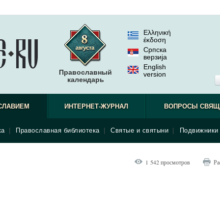
Ελληνική
έκδοση
Српска
верзиjа
English
Православный
version
календарь
СЛАВИЕМ
ИНТЕРНЕТ-ЖУРНАЛ
ВОПРОСЫ СВЯЩ
ка
|
Православная библиотека
|
Святые и святыни
|
Подвижники 
1 542 просмотров
Ра