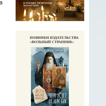
В
НОВИНКИ ИЗДАТЕЛЬСТВА
«ВОЛЬНЫЙ СТРАННИК»
П
Е
аучись у