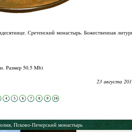
Роман Котов
Как найти своё место в жизни
Кирилл Мурышев
ятидесятнице. Сретенский монастырь. Божественная литур
н.
Размер
50.5 Mb
)
23 августа 201
4
5
6
7
8
9
10
олия,
Псково-Печерский монастырь