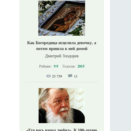
Как Богородица исцелила девочку, а
потом пришла к ней домой
Дмитрий Злодорев
Рейтинг:
9.9
Голосов:
2015
23 739
11
«Его весь народ любил». К 100-летию