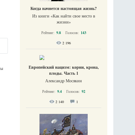
Когда начнется настоящая жизнь?
Из книги «Как найти свое место в
жизни​»
Рейтинг:
9.8
Голосов:
143
2 196
Европейский нацизм: корни, крона,
ны
плоды. Часть 1
Александр Мосякин
Рейтинг:
9.4
Голосов:
92
2 140
1