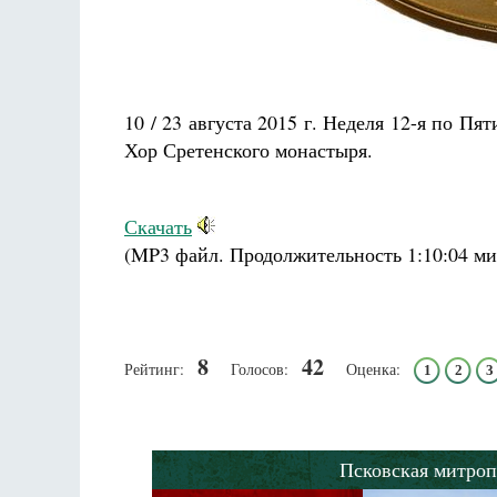
Разлуки не будет
Фредерика де Грааф
10 / 23 августа 2015 г. Неделя 12-я по П
Хор Сретенского монастыря.
Скачать
(MP3 файл. Продолжительность
1:10:04 ми
8
42
Рейтинг:
Голосов:
Оценка:
1
2
3
Псковская митроп