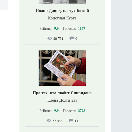
Иоанн Давид, пастух Божий
Кристиан Курте
Рейтинг:
9.9
Голосов:
1167
20 731
9
Про тех, кто любит Спиридона
Елена Долгачёва
Рейтинг:
9.9
Голосов:
2798
37 446
13