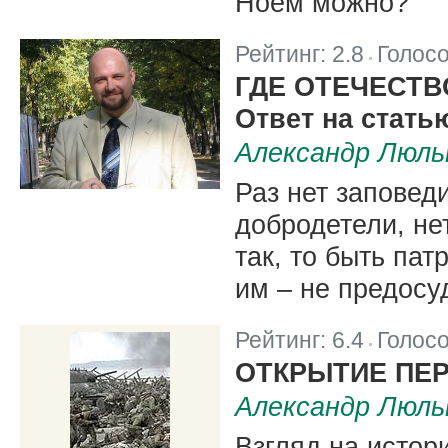
Ноем можно?
Рейтинг:
2.8
Голос
|
ГДЕ ОТЕЧЕСТВ
Ответ на стат
Александр Люль
Раз нет заповеди
добродетели, не
так, то быть пат
им – не предосу
Рейтинг:
6.4
Голос
|
ОТКРЫТИЕ ПЕ
Александр Люль
Взгляд на исто