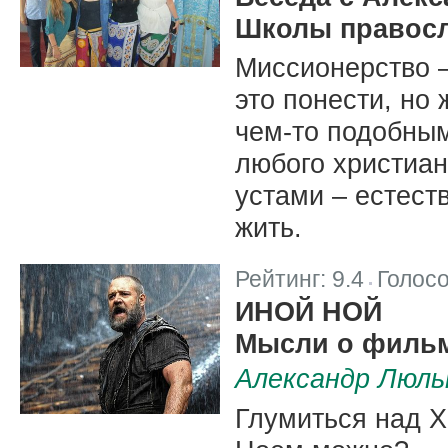
Школы правосл
Миссионерство –
это понести, но
чем-то подобным
любого христиан
устами – естеств
жить.
Рейтинг:
9.4
Голос
|
ИНОЙ НОЙ
Мысли о фильм
Александр Люль
Глумиться над Х