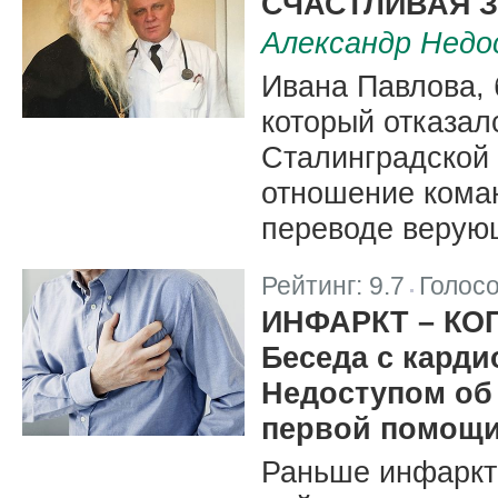
СЧАСТЛИВАЯ 
Александр Недо
Ивана Павлова, 
который отказал
Сталинградской 
отношение коман
переводе верующ
Рейтинг:
9.7
Голос
|
ИНФАРКТ – КО
Беседа с кард
Недоступом об 
первой помощ
Раньше инфаркт