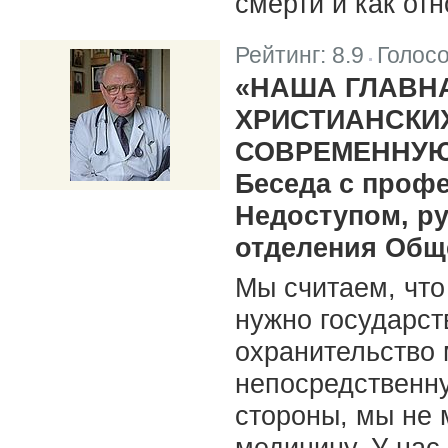
смерти и как от
Рейтинг:
8.9
Голос
|
«НАША ГЛАВНА
ХРИСТИАНСКИ
СОВРЕМЕННУЮ
Беседа с проф
Недоступом, р
отделения Общ
Мы считаем, чт
нужно государст
охранительство
непосредственну
стороны, мы не 
медицину. У нас 