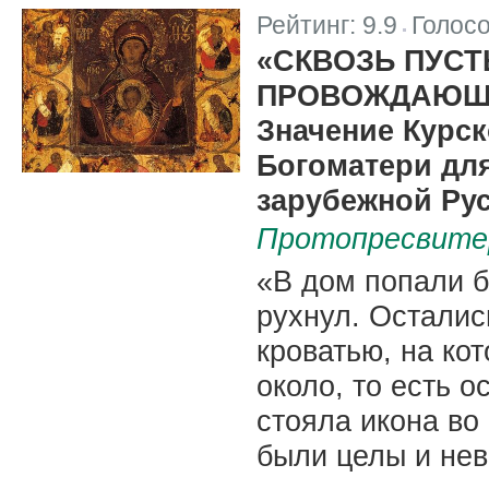
Рейтинг:
9.9
Голос
|
«СКВОЗЬ ПУС
ПРОВОЖДАЮЩ
Значение Курс
Богоматери дл
зарубежной Ру
Протопресвитер
«В дом попали б
рухнул. Осталис
кроватью, на ко
около, то есть о
стояла икона во
были целы и не