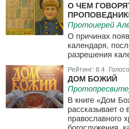
О ЧЕМ ГОВОРЯ
ПРОПОВЕДНИК
Протоиерей Але
О причинах поя
календаря, посл
разрешения кале
Рейтинг:
8.4
Голос
|
ДОМ БОЖИЙ
Протопресвитер
В книге «Дом Бо
рассказывает о 
православного х
богослужения, к