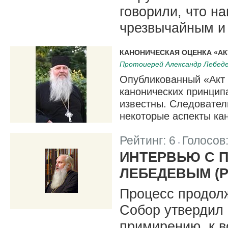
говорили, что н
чрезвычайным и
КАНОНИЧЕСКАЯ ОЦЕНКА «А
Протоиерей Александр Лебед
Опубликованный «Акт 
канонических принципа
известны. Следовател
некоторые аспекты ка
Рейтинг:
6
Голосов
|
ИНТЕРВЬЮ С 
ЛЕБЕДЕВЫМ (Р
Процесс продолж
Собор утвердил
примирению, к в