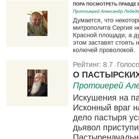
ПОРА ПОСМОТРЕТЬ ПРАВДЕ В
Протоиерей Александр Лебед
Думается, что некотор
митрополита Сергия н
Красной площади, а д
этом заставят стоять 
колючей проволокой.
Рейтинг:
8.7
Голос
|
О ПАСТЫРСКИ
Протоиерей Але
Искушения на п
Исконный враг н
дело пастыря усп
дьявол приступ
Пастыреначальн