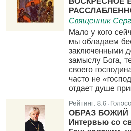
ВОСКРЕСНОЕ Е
РАССЛАБЛЕННО
Священник Серг
Мало у кого сей
мы обладаем бе
заключенными до
замыслу Бога, т
своего господин
часто не «госпо
отдает душе при
Рейтинг:
8.6
Голос
|
ОБРАЗ БОЖИЙ 
Интервью со с