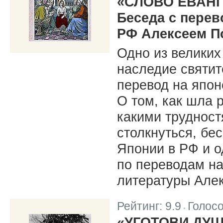
«СЛОВО ЕВАН
Беседа с пере
РФ Алексеем П
Одно из велики
наследие святит
перевод на япон
О том, как шла 
какими труднос
столкнуться, бе
Японии в РФ и о
по переводам на
литературы Але
Рейтинг:
9.9
Голос
|
«УГОТОВИ ДУ