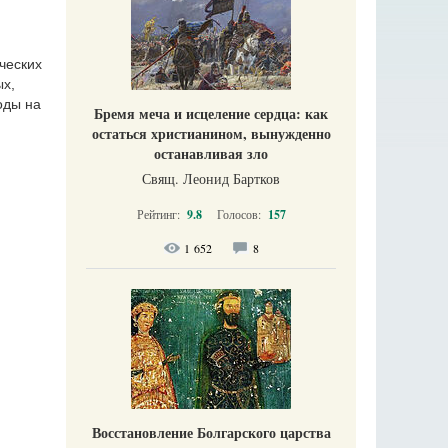
ческих
ых,
оды на
Бремя меча и исцеление сердца: как
остаться христианином, вынужденно
останавливая зло
Свящ. Леонид Бартков
Рейтинг:
9.8
Голосов:
157
1 652
8
Восстановление Болгарского царства