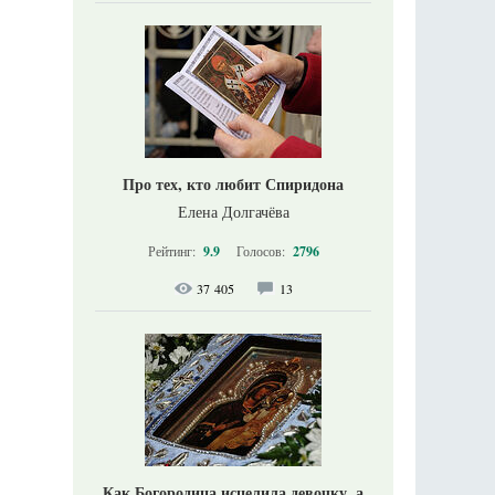
Про тех, кто любит Спиридона
Елена Долгачёва
Рейтинг:
9.9
Голосов:
2796
37 405
13
Как Богородица исцелила девочку, а