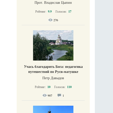
Прот. Владислав Цыпин
Рейтинг:
9.9
Голосов:
17
276
Учась благодарить Бога: педагогика
путешествий по Руси-матушке
Петр Давыдов
Рейтинг:
10
Голосов:
110
907
1