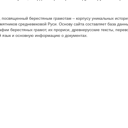
т, посвященный берестяным грамотам – корпусу уникальных истори
амятников средневековой Руси. Основу сайта составляет база данн
ии берестяных грамот, их прориси, древнерусские тексты, перев
й язык и основную информацию о документах.