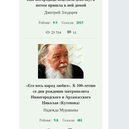
потом пришла к ней домой
Дмитрий Злодорев
Рейтинг:
9.9
Голосов:
2015
23 714
11
«Его весь народ любил». К 100-летию
со дня рождения митрополита
Нижегородского и Арзамасского
Николая (Кутепова)
Надежда Муравьева
Рейтинг:
9.8
Голосов:
481