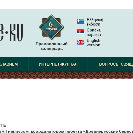
Ελληνική
έκδοση
Српска
верзиjа
English
Православный
version
календарь
СЛАВИЕМ
ИНТЕРНЕТ-ЖУРНАЛ
ВОПРОСЫ СВЯЩ
СТЕ
ем Гиппиусом, координатором проекта «Древнерусские берес