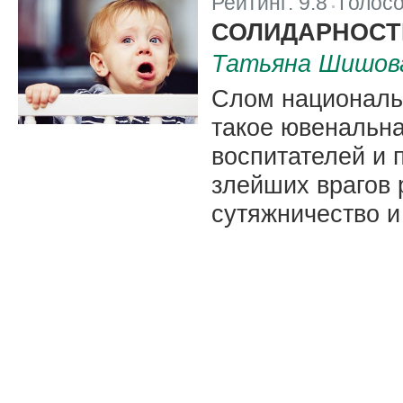
Рейтинг:
9.8
Голос
|
СОЛИДАРНОСТ
Татьяна Шишова
Слом национальн
такое ювенальн
воспитателей и 
злейших врагов
сутяжничество и