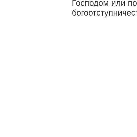
Господом или п
богоотступничес