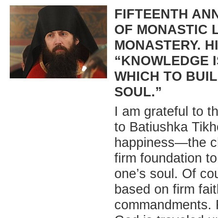
FIFTEENTH AN
OF MONASTIC L
MONASTERY. H
“KNOWLEDGE I
WHICH TO BUIL
SOUL.”
I am grateful to 
to Batiushka Tik
happiness—the ch
firm foundation to
one’s soul. Of cou
based on firm fait
commandments. Fo