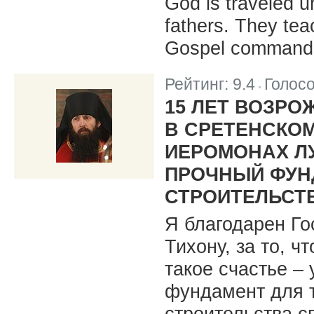
God is traveled u
fathers. They teac
Gospel command
Рейтинг:
9.4
Голос
|
15 ЛЕТ ВОЗР
В СРЕТЕНСКО
ИЕРОМОНАХ ЛУ
ПРОЧНЫЙ ФУН
СТРОИТЕЛЬСТ
Я благодарен Го
Тихону, за то, ч
такое счастье –
фундамент для т
строительства с