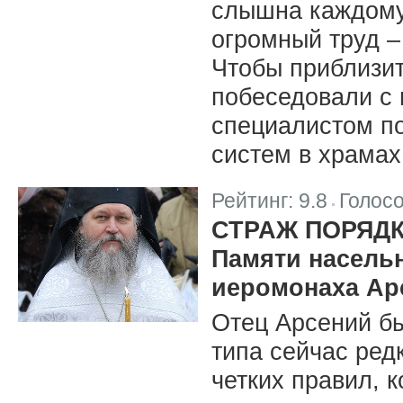
слышна каждому
огромный труд –
Чтобы приблизит
побеседовали с 
специалистом п
систем в храмах
Рейтинг:
9.8
Голос
|
СТРАЖ ПОРЯД
Памяти насель
иеромонаха Ар
Отец Арсений бы
типа сейчас ред
четких правил, 