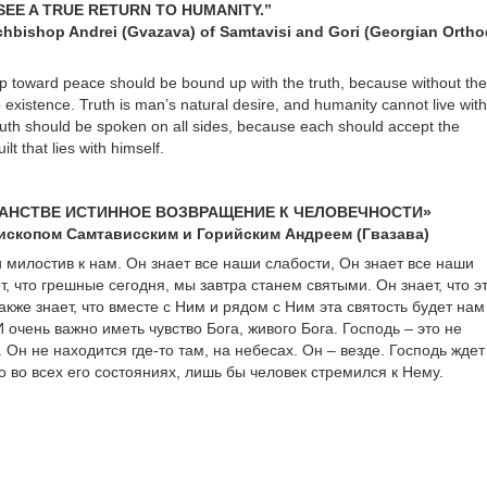
I SEE A TRUE RETURN TO HUMANITY.”
rchbishop Andrei (Gvazava) of Samtavisi and Gori (Georgian Orth
 step toward peace should be bound up with the truth, because without the
 existence. Truth is man’s natural desire, and humanity cannot live wit
truth should be spoken on all sides, because each should accept the
ilt that lies with himself.
ИАНСТВЕ ИСТИННОЕ ВОЗВРАЩЕНИЕ К ЧЕЛОВЕЧНОСТИ»
ископом Самтависским и Горийским Андреем (Гвазава)
 милостив к нам. Он знает все наши слабости, Он знает все наши
, что грешные сегодня, мы завтра станем святыми. Он знает, что э
кже знает, что вместе с Ним и рядом с Ним эта святость будет нам
очень важно иметь чувство Бога, живого Бога. Господь – это не
 Он не находится где-то там, на небесах. Он – везде. Господь ждет
о во всех его состояниях, лишь бы человек стремился к Нему.