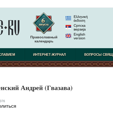
Ελληνική
έκδοση
Српска
верзиjа
English
Православный
version
календарь
СЛАВИЕМ
ИНТЕРНЕТ-ЖУРНАЛ
ВОПРОСЫ СВЯЩ
нский Андрей (Гвазава)
076
ОЛИТЬСЯ