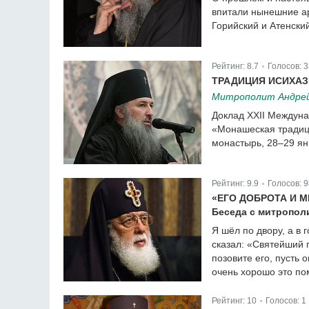
впитали нынешние ар
Горийский и Атенский
Рейтинг:
8.7
Голосов:
3
|
ТРАДИЦИЯ ИСИХАЗ
Митрополит Андрей 
Доклад XXII Междуна
«Монашеская традици
монастырь, 28–29 ян
Рейтинг:
9.9
Голосов:
9
|
«ЕГО ДОБРОТА И 
Беседа с митрополи
Я шёл по двору, а в
сказал: «Святейший г
позовите его, пусть 
очень хорошо это по
Рейтинг:
10
Голосов:
1
|