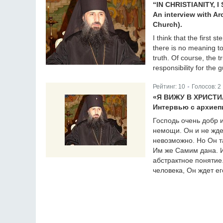
“IN CHRISTIANITY, 
An interview with A
Church).
I think that the first
there is no meaning to
truth. Of course, the 
responsibility for the gu
Рейтинг:
10
Голосов:
2
|
«Я ВИЖУ В ХРИСТ
Интервью с архиеп
Господь очень добр и
немощи. Он и не ждет
невозможно. Но Он та
Им же Самим дана. И 
абстрактное понятие.
человека, Он ждет ег