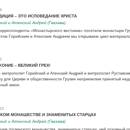
9
ИЦИЯ – ЭТО ИСПОВЕДАНИЕ ХРИСТА
ий и Атенский Андрей (Гвазава)
корреспонденты «Монастырского вестника» посетили монастыри Гр
итом Горийским и Атенским Андреем мы открываем цикл материало
2
ОНИЕ – ВЕЛИКИЙ ГРЕХ!
– митрополит Горийский и Атенский Андрей и митрополит Руставск
му для Церкви и общественности Грузии неприемлем принятый нед
ный закон.
23
СКОМ МОНАШЕСТВЕ И ЗНАМЕНИТЫХ СТАРЦАХ
ий и Атенский Андрей (Гвазава)
ем грузинского монашества, знаменитых старцах, чей духовный о