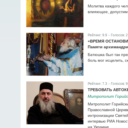
Молитва каждого чел
влияющее, допустим,
Рейтинг:
9.9
Голосов:
2
|
«ВРЕМЯ ОСТАНОВИ
Памяти архимандри
Батюшка был так пре
боль мог исцелить, с
Рейтинг:
7.3
Голосов:
9
|
ТРЕБОВАТЬ АВТОК
Митрополит Горийск
Митрополит Горийски
Православной Церкви
интронизации Святей
интервью РИА Новост
на Украине.