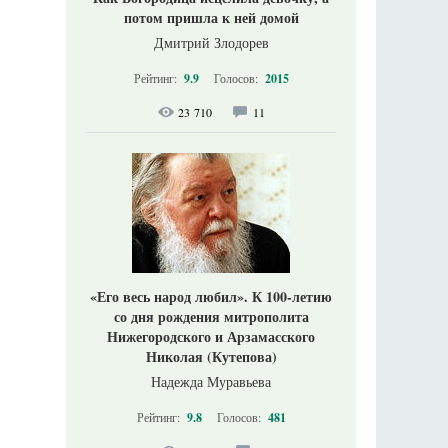
потом пришла к ней домой
Дмитрий Злодорев
Рейтинг:
9.9
Голосов:
2015
23 710
11
«Его весь народ любил». К 100-летию
со дня рождения митрополита
Нижегородского и Арзамасского
Николая (Кутепова)
Надежда Муравьева
Рейтинг:
9.8
Голосов:
481