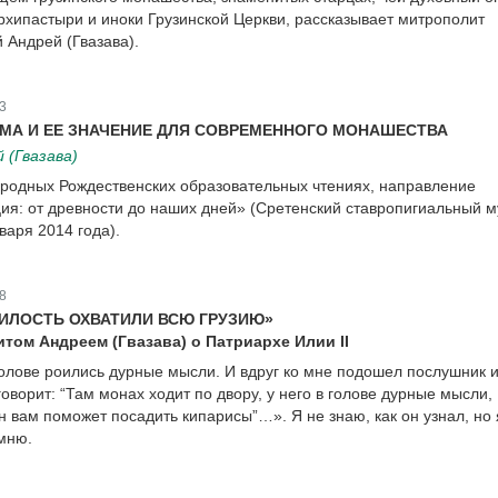
хипастыри и иноки Грузинской Церкви, рассказывает митрополит
 Андрей (Гвазава).
3
МА И ЕЕ ЗНАЧЕНИЕ ДЛЯ СОВРЕМЕННОГО МОНАШЕСТВА
(Гвазава)
родных Рождественских образовательных чтениях, направление
я: от древности до наших дней» (Сретенский ставропигиальный м
варя 2014 года).
8
МИЛОСТЬ ОХВАТИЛИ ВСЮ ГРУЗИЮ»
том Андреем (Гвазава) о Патриархе Илии II
 голове роились дурные мысли. И вдруг ко мне подошел послушник 
оворит: “Там монах ходит по двору, у него в голове дурные мысли,
он вам поможет посадить кипарисы”…». Я не знаю, как он узнал, но 
мню.