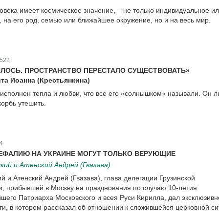
овека имеет космическое значение, – не только индивидуальное и
 на его род, семью или ближайшее окружение, но и на весь мир.
522
ЛОСЬ. ПРОСТРАНСТВО ПЕРЕСТАЛО СУЩЕСТВОВАТЬ»
та Иоанна (Крестьянкина)
исполнен тепла и любви, что все его «солнышком» называли. Он 
корбь утешить.
4
ЕФАЛИЮ НА УКРАИНЕ МОГУТ ТОЛЬКО ВЕРУЮЩИЕ
ий и Атенский Андрей (Гвазава)
й и Атенский Андрей (Гвазава), глава делегации Грузинской
, прибывшей в Москву на празднования по случаю 10-летия
шего Патриарха Московского и всея Руси Кирилла, дал эксклюзивн
и, в котором рассказал об отношении к сложившейся церковной с