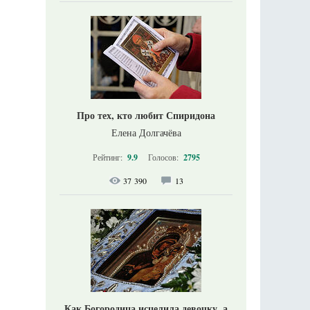
Про тех, кто любит Спиридона
Елена Долгачёва
Рейтинг:
9.9
Голосов:
2795
37 390
13
Как Богородица исцелила девочку, а