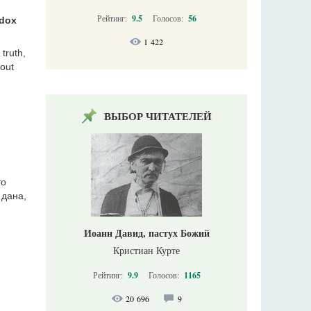
Рейтинг:
9.5
Голосов:
56
odox
1 422
 truth,
hout
ВЫБОР ЧИТАТЕЛЕЙ
то
 дана,
Иоанн Давид, пастух Божий
Кристиан Курте
Рейтинг:
9.9
Голосов:
1165
20 696
9