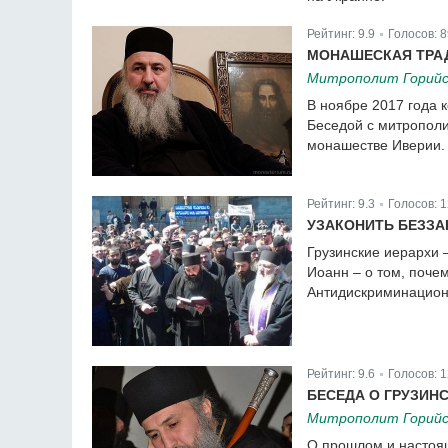
Рейтинг:
9.9
Голосов:
8
|
МОНАШЕСКАЯ ТРАД
Митрополит Горийск
В ноябре 2017 года 
Беседой с митропол
монашестве Иверии.
Рейтинг:
9.3
Голосов:
1
|
УЗАКОНИТЬ БЕЗЗАК
Грузинские иерархи 
Иоанн – о том, поче
Антидискриминацион
Рейтинг:
9.6
Голосов:
1
|
БЕСЕДА О ГРУЗИН
Митрополит Горийск
О прошлом и настоящ