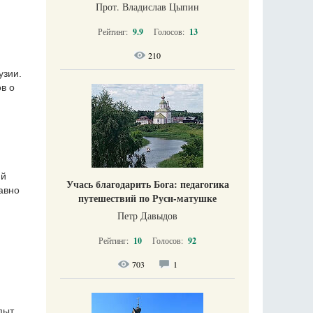
Прот. Владислав Цыпин
Рейтинг:
9.9
Голосов:
13
210
узии.
в о
ий
Учась благодарить Бога: педагогика
авно
путешествий по Руси-матушке
Петр Давыдов
Рейтинг:
10
Голосов:
92
703
1
пыт