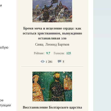
ли
Бремя меча и исцеление сердца: как
остаться христианином, вынужденно
останавливая зло
Свящ. Леонид Бартков
любую
Рейтинг:
9.7
Голосов:
125
1 281
5
ое
итуации
Восстановление Болгарского царства