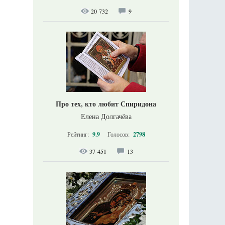
20 732
9
Про тех, кто любит Спиридона
Елена Долгачёва
Рейтинг:
9.9
Голосов:
2798
37 451
13