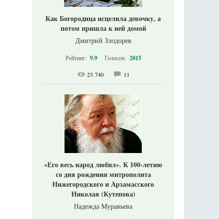
Как Богородица исцелила девочку, а
потом пришла к ней домой
Дмитрий Злодорев
Рейтинг:
9.9
Голосов:
2015
23 740
11
«Его весь народ любил». К 100-летию
со дня рождения митрополита
Нижегородского и Арзамасского
Николая (Кутепова)
Надежда Муравьева