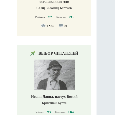
останавливая зло
Свящ. Леонид Бартков
Рейтинг:
9.7
Голосов:
293
3 584
21
ВЫБОР ЧИТАТЕЛЕЙ
Иоанн Давид, пастух Божий
Кристиан Курте
Рейтинг:
9.9
Голосов:
1167