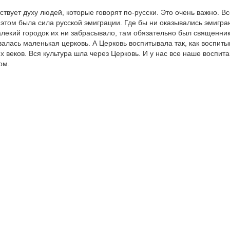
твует духу людей, которые говорят по-русски. Это очень важно. Вс
 этом была сила русской эмиграции. Где бы ни оказывались эмигра
далекий городок их ни забрасывало, там обязательно был священник
валась маленькая церковь. А Церковь воспитывала так, как воспит
 веков. Вся культура шла через Церковь. И у нас все наше воспит
ом.