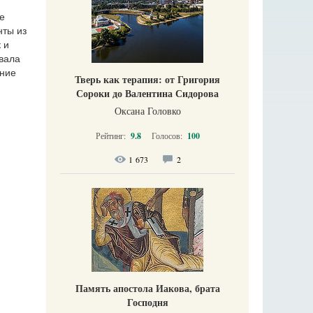
е
нты из
 и
ывала
ание
Тверь как терапия: от Григория
Сороки до Валентина Сидорова
Оксана Головко
Рейтинг:
9.8
Голосов:
100
1 673
2
Память апостола Иакова, брата
Господня