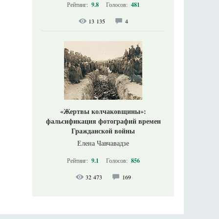
Рейтинг:
9.8
Голосов:
481
13 135
4
«Жертвы колчаковщины»:
фальсификация фотографий времен
Гражданской войны
Елена Чавчавадзе
Рейтинг:
9.1
Голосов:
856
32 473
169