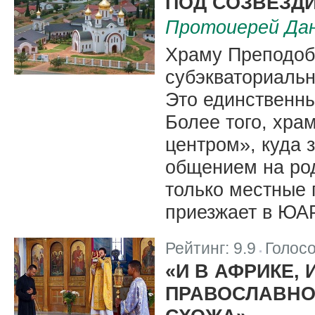
ПОД СОЗВЕЗД
Протоиерей Дан
Храму Преподоб
субэкваториальн
Это единственны
Более того, хра
центром», куда 
общением на ро
только местные 
приезжает в ЮАР
Рейтинг:
9.9
Голос
|
«И В АФРИКЕ,
ПРАВОСЛАВНО