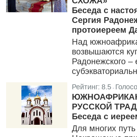
СХОЖА»
Беседа с насто
Сергия Радонеж
протоиереем Д
Над южноафрика
возвышаются ку
Радонежского – 
субэкваториаль
Рейтинг:
8.5
Голос
|
ЮЖНОАФРИКА
РУССКОЙ ТРА
Беседа с иере
Для многих путь