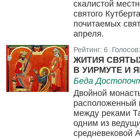
скалистой местн
святого Кутберта
почитаемых свят
апреля.
Рейтинг:
6
Голосов
|
ЖИТИЯ СВЯТЫ
В УИРМУТЕ И 
Беда Достопоч
Двойной монасты
расположенный в
между реками Та
одним из ведущи
средневековой А