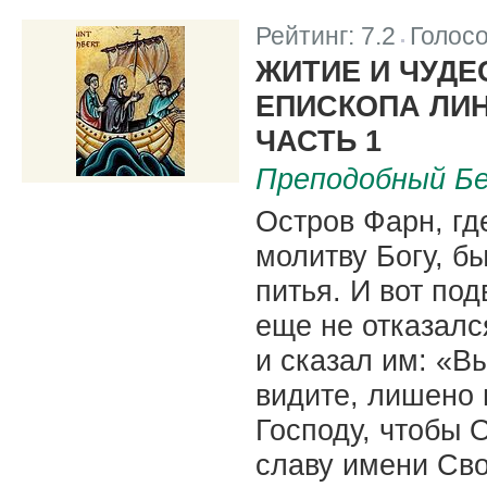
Рейтинг:
7.2
Голос
|
ЖИТИЕ И ЧУДЕ
ЕПИСКОПА ЛИ
ЧАСТЬ 1
Преподобный Б
Остров Фарн, гд
молитву Богу, б
питья. И вот под
еще не отказалс
и сказал им: «В
видите, лишено 
Господу, чтобы 
славу имени Сво