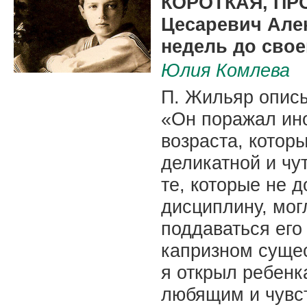
КОРОТКАЯ, ПР
Цесаревич Але
недель до свое
Юлия Комлева
П. Жильяр опис
«Он поражал ин
возраста, котор
деликатной и чу
те, которые не 
дисциплину, мог
поддаваться его
капризном сущес
я открыл ребенк
любящим и чувс