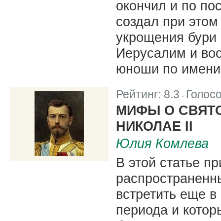
окончил и по по
создал при этом
укрощения бури 
Иерусалим и во
юноши по имени 
Рейтинг:
8.3
Голос
|
МИФЫ О СВЯТ
НИКОЛАЕ II
Юлия Комлева
В этой статье п
распространенн
встретить еще в
периода и котор