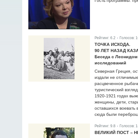
Гость программы: пр
Рейтинг:
6.2
Голосов:
1
|
ТОЧКА ИСХОДА.
90 ЛЕТ НАЗАД КА
Беседа с Леонидом
исследований
Северная Греция, ос
издали не отличимые
расцвеченное рыбачь
туристический взгляд
1920-1921 годах выж
женщины, дети, стар
оставшихся воевать в
сюда были переброше
Рейтинг:
9.8
Голосов:
1
|
ВЕЛИКИЙ ПОСТ – 