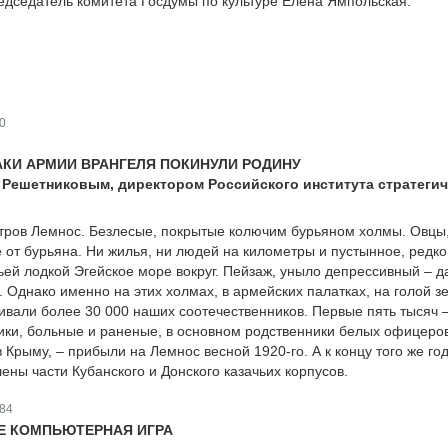
едседатель комитета Госдумы по культуре Елена Ямпольская.
0
ЗАКИ АРМИИ ВРАНГЕЛЯ ПОКИНУЛИ РОДИНУ
 Решетниковым, директором Российского института стратеги
тров Лемнос. Безлесые, покрытые колючим бурьяном холмы. Овцы
 от бурьяна. Ни жилья, ни людей на километры и пустынное, редко
ей лодкой Эгейское море вокруг. Пейзаж, уныло депрессивный – д
. Однако именно на этих холмах, в армейских палатках, на голой з
ивали более 30 000 наших соотечественников. Первые пять тысяч 
ики, больные и раненые, в основном родственники белых офицеров
 Крыму, – прибыли на Лемнос весной 1920-го. А к концу того же го
ны части Кубанского и Донского казачьих корпусов.
84
НЕ КОМПЬЮТЕРНАЯ ИГРА