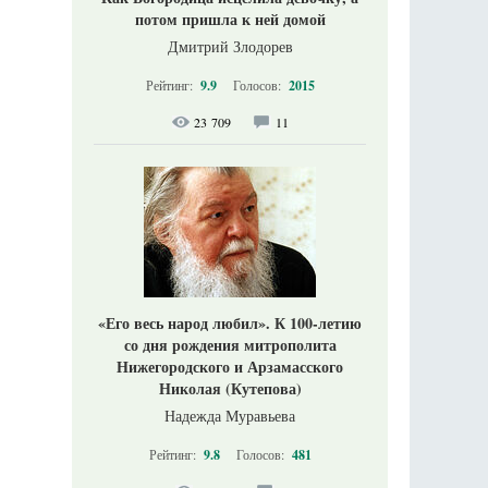
потом пришла к ней домой
Дмитрий Злодорев
Рейтинг:
9.9
Голосов:
2015
23 709
11
«Его весь народ любил». К 100-летию
со дня рождения митрополита
Нижегородского и Арзамасского
Николая (Кутепова)
Надежда Муравьева
Рейтинг:
9.8
Голосов:
481