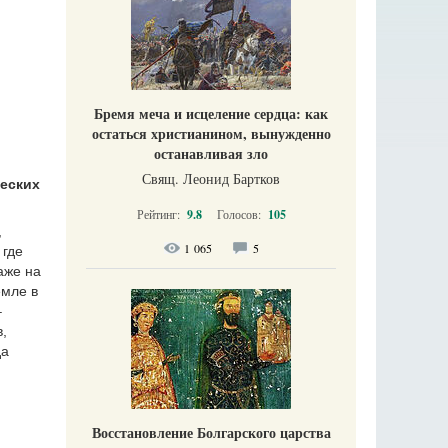
Бремя меча и исцеление сердца: как
остаться христианином, вынужденно
останавливая зло
Свящ. Леонид Бартков
ческих
Рейтинг:
9.8
Голосов:
105
,
1 065
5
 где
аже на
емле в
–
,
да
Восстановление Болгарского царства