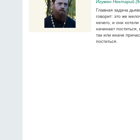
Игумен Нектарий (М
Главная задача дьяво
говорит: это же мело
нечего, и они хотел
начинает поститься, 
так или иначе причас
поститься.