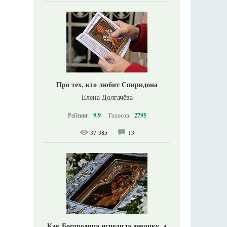
Про тех, кто любит Спиридона
Елена Долгачёва
Рейтинг:
9.9
Голосов:
2795
37 385
13
Как Богородица исцелила девочку, а