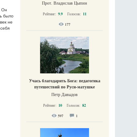
Прот. Владислав Цыпин
. Он
Рейтинг:
9.9
Голосов:
11
ть было
век не
177
 себя
Учась благодарить Бога: педагогика
путешествий по Руси-матушке
Петр Давыдов
Рейтинг:
10
Голосов:
82
597
1