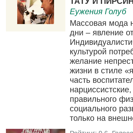
ТАТУ И ПИРСИ
Еужения Голуб
Массовая мода н
дни – явление о
Индивидуалистич
культурой потр
желание непрест
жизни в стиле 
часть воспитате
нарциссистские,
правильного физ
социального ра
только на внешн