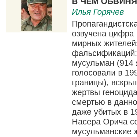
В ЧЕМ ОБВИН
Илья Горячев
Пропагандистск
озвучена цифра
мирных жителей»
фальсификаций:
мусульман (914 
голосовали в 199
границы), вскры
жертвы геноцид
смертью в данно
даже убитых в 1
Насера Орича с
мусульманские ж