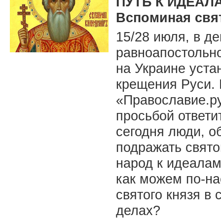
ПУТЬ К ИДЕАЛ
Вспоминая свят
15/28 июля, в д
равноапостольно
на Украине уста
крещения Руси. 
«Православие.ру
просьбой ответит
сегодня люди, о
подражать свято
народ к идеалам
как можем по-на
святого князя в 
делах?