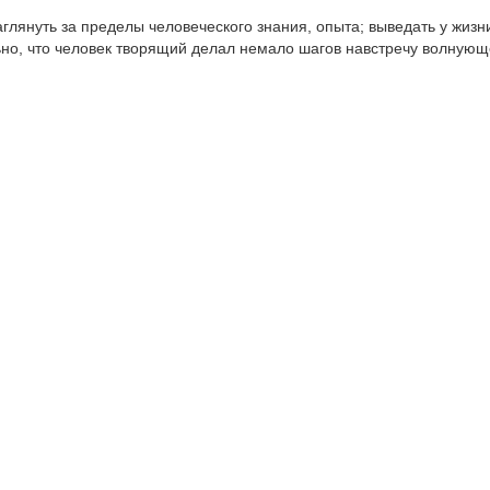
аглянуть за пределы человеческого знания, опыта; выведать у жизн
ьно, что человек творящий делал немало шагов навстречу волную