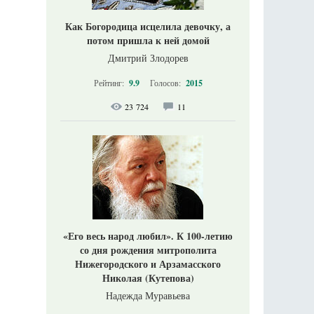
Как Богородица исцелила девочку, а
потом пришла к ней домой
Дмитрий Злодорев
Рейтинг:
9.9
Голосов:
2015
23 724
11
«Его весь народ любил». К 100-летию
со дня рождения митрополита
Нижегородского и Арзамасского
Николая (Кутепова)
Надежда Муравьева