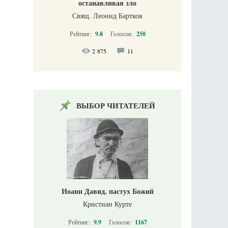
останавливая зло
Свящ. Леонид Бартков
Рейтинг:
9.8
Голосов:
250
2 875
11
ВЫБОР ЧИТАТЕЛЕЙ
Иоанн Давид, пастух Божий
Кристиан Курте
Рейтинг:
9.9
Голосов:
1167