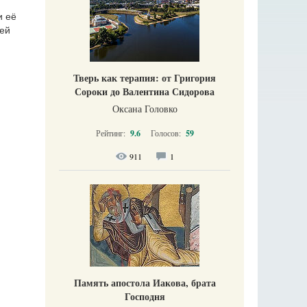
и её
щей
Тверь как терапия: от Григория
Сороки до Валентина Сидорова
Оксана Головко
Рейтинг:
9.6
Голосов:
59
911
1
Память апостола Иакова, брата
Господня