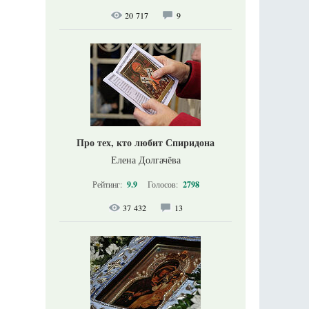
20 717
9
Про тех, кто любит Спиридона
Елена Долгачёва
Рейтинг:
9.9
Голосов:
2798
37 432
13