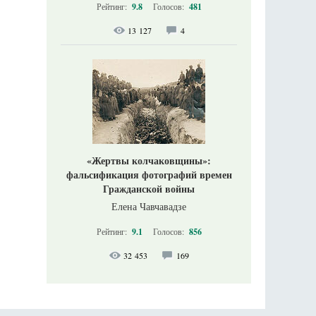
Рейтинг:
9.8
Голосов:
481
13 127
4
«Жертвы колчаковщины»:
фальсификация фотографий времен
Гражданской войны
Елена Чавчавадзе
Рейтинг:
9.1
Голосов:
856
32 453
169