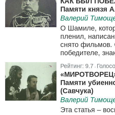
КАК БЫЛ ПОБЕ
Памяти князя А
Валерий Тимоще
О Шамиле, котор
пленил, написан
снято фильмов. 
победителе, зна
Рейтинг:
9.7
Голос
|
«МИРОТВОРЕЦ
Памяти убиенн
(Савчука)
Валерий Тимощ
Эта статья – во