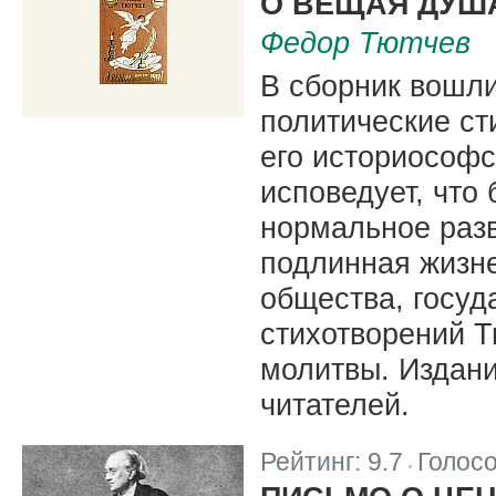
О ВЕЩАЯ ДУШ
Федор Тютчев
В сборник вошл
политические ст
его историософс
исповедует, что
нормальное разв
подлинная жизне
общества, госуд
стихотворений 
молитвы. Издани
читателей.
Рейтинг:
9.7
Голос
|