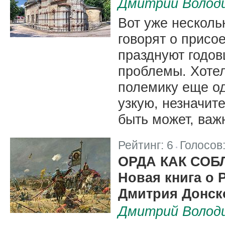
Дмитрий Волод
Вот уже несколь
говорят о присо
празднуют годов
проблемы. Хотел
полемику еще од
узкую, незначит
быть может, ва
Рейтинг:
6
Голосов
|
ОРДА КАК СОБ
Новая книга о 
Дмитрия Донск
Дмитрий Волод