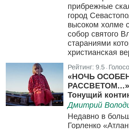
прибрежные ска
город Севастопо
высоком холме 
собор святого В
стараниями кото
христианская ве
Рейтинг:
9.5
Голос
|
«НОЧЬ ОСОБЕ
РАССВЕТОМ…
Тонущий контин
Дмитрий Волод
Недавно в боль
Горленко «Атлан