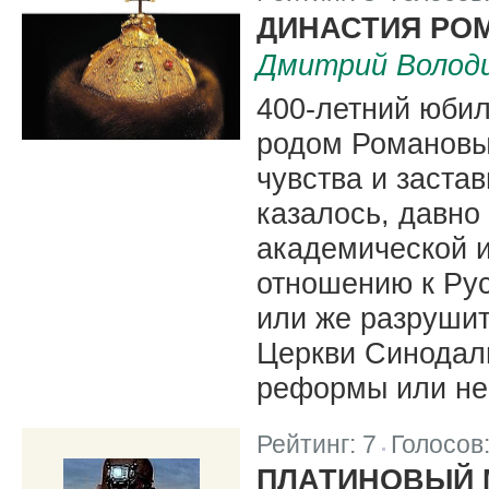
|
ДИНАСТИЯ РО
Дмитрий Волод
400-летний юбил
родом Романовы
чувства и застав
казалось, давно
академической 
отношению к Ру
или же разруши
Церкви Синодал
реформы или не
Рейтинг:
7
Голосов
|
ПЛАТИНОВЫЙ 