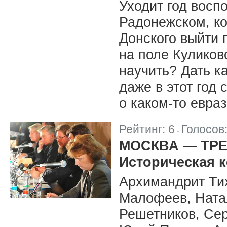
Уходит год восп
Радонежском, к
Донского выйти 
на поле Куликов
научить? Дать к
даже в этот год
о каком-то евра
Рейтинг:
6
Голосов
|
МОСКВА — ТРЕ
Историческая 
Архимандрит Тих
Малофеев, Ната
Решетников, Сер