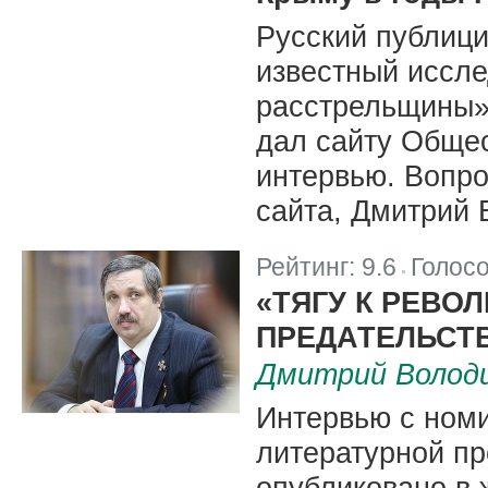
Русский публици
известный иссл
расстрельщины»
дал сайту Обще
интервью. Вопро
сайта, Дмитрий
Рейтинг:
9.6
Голос
|
«ТЯГУ К РЕВО
ПРЕДАТЕЛЬСТ
Дмитрий Волод
Интервью с ном
литературной п
опубликовано в