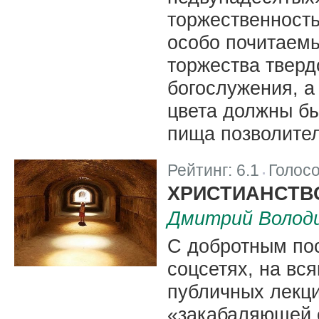
торжественност
особо почитаемы
торжества тверд
богослужения, а
цвета должны бы
пища позволите
Рейтинг:
6.1
Голос
|
ХРИСТИАНСТВ
Дмитрий Волод
С добротным по
соцсетях, на вс
публичных лекц
«закабаляющей с