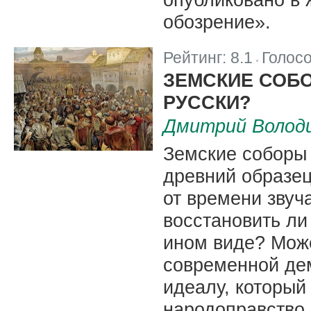
обозрение».
Рейтинг:
8.1
Голос
|
ЗЕМСКИЕ СОБО
РУССКИ?
Дмитрий Волод
Земские соборы 
древний образец
от времени звуч
восстановить ли
ином виде? Мож
современной дем
идеалу, который
народоправство