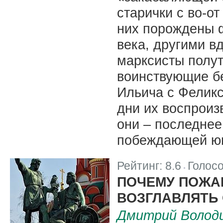
старички с во-от
них порождены 
века, другими 
марксисты полут
воинствующие б
Ильича с Фелик
дни их воспроиз
они – последнее
побеждающей юн
Рейтинг:
8.6
Голос
|
ПОЧЕМУ ПОЖА
ВОЗГЛАВЛЯТЬ
Дмитрий Волод