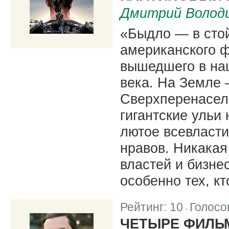
Дмитрий Волод
«Быдло — в стой
американского 
вышедшего в наш
века. На Земле 
Сверхперенасел
гигантские ульи
лютое всевласти
нравов. Никака
властей и бизне
особенно тех, к
Рейтинг:
10
Голосо
|
ЧЕТЫРЕ ФИЛЬ