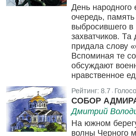
День народного 
очередь, память 
выбросившего в 
захватчиков. Та
придала слову «
Вспоминая те со
обсуждают военн
нравственное ед
Рейтинг:
8.7
Голос
|
СОБОР АДМИР
Дмитрий Волод
На южном берегу
волны Черного м