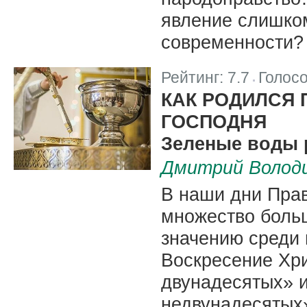
явление слишком
современности?
Рейтинг:
7.7
Голос
|
КАК РОДИЛСЯ 
ГОСПОДНЯ
Зеленые воды 
Дмитрий Волод
В наши дни Прав
множество боль
значению среди 
Воскресение Хри
двунадесятых» и
недвунадесятых»