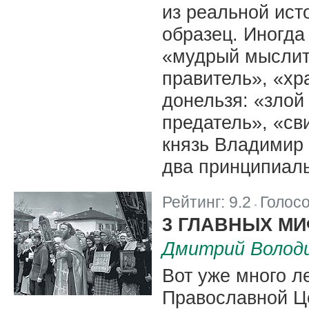
из реальной ист
образец. Иногда
«мудрый мыслит
правитель», «хр
донельзя: «злой
предатель», «св
князь Владимир 
два принципиал
Рейтинг:
9.2
Голос
|
3 ГЛАВНЫХ МИ
Дмитрий Волод
Вот уже много л
Православной Це