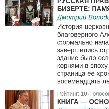
РУССКАЯ ПРА
БИЗЕРТЕ: ПАМ
Дмитрий Волод
История церковн
благоверного Ал
формально начал
завершились ст
здание было осв
корнями в эпоху 
страница ее хро
восемнадцать ле
Рейтинг:
10
Голосо
|
КНИГА — ОСН