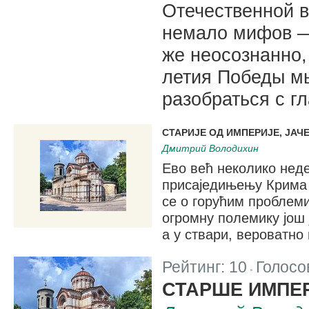
Отечественной в
немало мифов —
же неосознанно,
летия Победы м
разобраться с г
СТАРИЈЕ ОД ИМПЕРИЈЕ, ЈАЧ
Дмитрий Володихин
Ево већ неколико неде
присаједињењу Крима 
се о горућим проблем
огромну полемику још 
а у ствари, вероватно 
Рейтинг:
10
Голосо
|
СТАРШЕ ИМПЕ