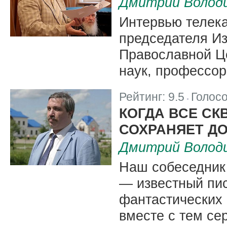
Дмитрий Волод
Интервью телек
председателя Из
Православной Це
наук, профессо
Рейтинг:
9.5
Голос
|
КОГДА ВСЕ СК
СОХРАНЯЕТ Д
Дмитрий Волод
Наш собеседник
— известный пис
фантастических 
вместе с тем се