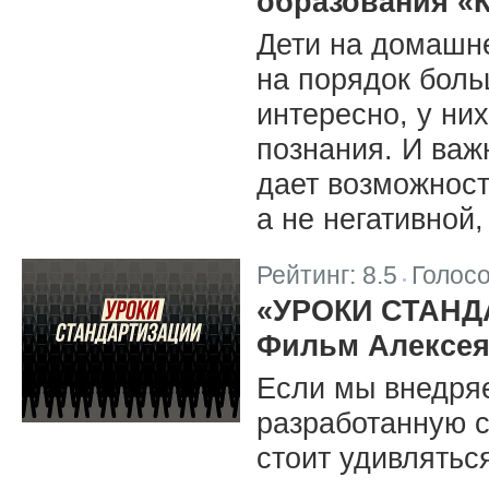
образования «
Дети на домашне
на порядок боль
интересно, у ни
познания. И ва
дает возможност
а не негативной,
Рейтинг:
8.5
Голос
|
«УРОКИ СТАН
Фильм Алексея
Если мы внедряе
разработанную с
стоит удивлятьс