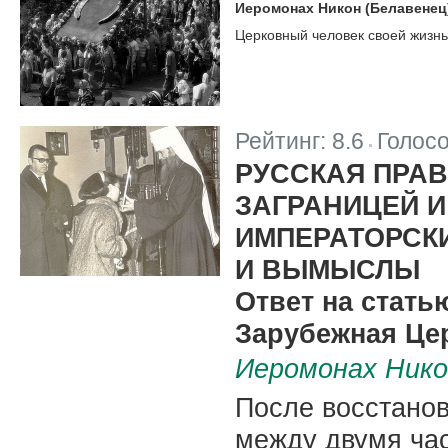
Иеромонах Никон (Белавенец)
Церковный человек своей жизнью
Рейтинг:
8.6
Голос
|
РУССКАЯ ПРА
ЗАГРАНИЦЕЙ 
ИМПЕРАТОРСКИ
И ВЫМЫСЛЫ
Ответ на стать
Зарубежная Це
Иеромонах Нико
После восстано
между двумя ча