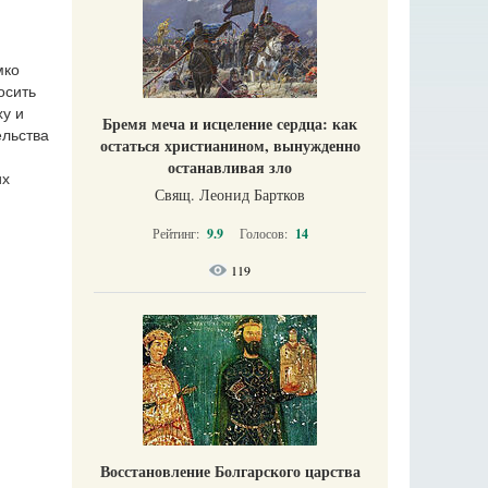
мко
осить
у и
Бремя меча и исцеление сердца: как
ельства
остаться христианином, вынужденно
останавливая зло
их
Свящ. Леонид Бартков
Рейтинг:
9.9
Голосов:
14
119
Восстановление Болгарского царства