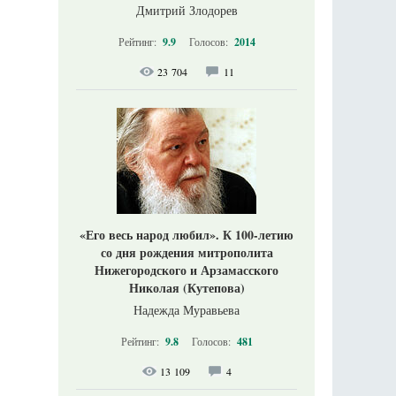
Дмитрий Злодорев
Рейтинг:
9.9
Голосов:
2014
23 704
11
«Его весь народ любил». К 100-летию
со дня рождения митрополита
Нижегородского и Арзамасского
Николая (Кутепова)
Надежда Муравьева
Рейтинг:
9.8
Голосов:
481
13 109
4