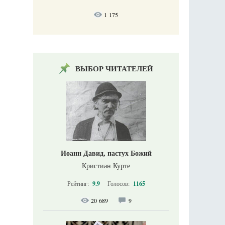
1 175
ВЫБОР ЧИТАТЕЛЕЙ
Иоанн Давид, пастух Божий
Кристиан Курте
Рейтинг:
9.9
Голосов:
1165
20 689
9