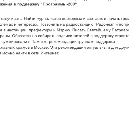
жения в поддержку "Программы-200"
озвучивать. Найти журналистов церковных и светских и начать гро
облемах и интересах. Позвонить на радиостанцию "Радонеж" и попр
а в инстанции, префектуры и Мэрию. Писать Святейшему Патриарх
раны. Обязательно собирать подписи жителей в поддержку строит
ы суммировали в Памятке-рекомендации группам поддержки
славных храмов в Москве. Эти рекомендации актуальны и для друг
т можно найти в сети Интернет.